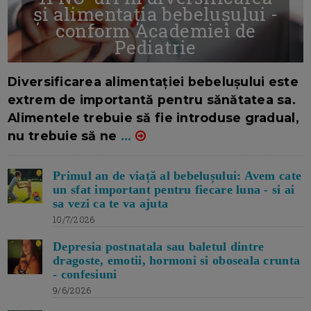
și alimentația bebelușului -
conform Academiei de
Pediatrie
16/7/2026
AUTOR: EDITOR DC.
Diversificarea alimentației bebelușului este
extrem de importantă pentru sănătatea sa.
Alimentele trebuie să fie introduse gradual,
nu trebuie să ne
...
Primul an de viață al bebelușului: Avem cate
un sfat important pentru fiecare luna - si ai
sa vezi ca te va ajuta
10/7/2026
Depresia postnatala sau baletul dintre
dragoste, emotii, hormoni si oboseala crunta
- confesiuni
9/6/2026