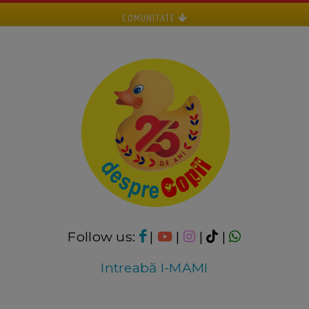
COMUNITATE
Follow us:
|
|
|
|
Intreabă I-MAMI