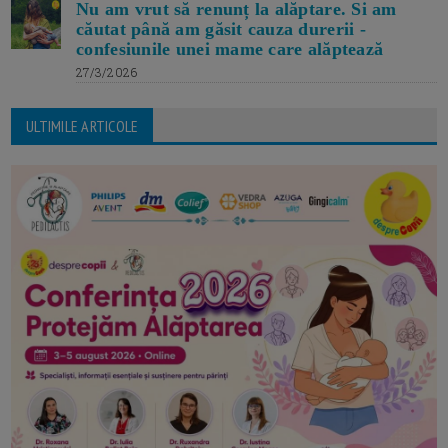
Nu am vrut să renunț la alăptare. Si am
căutat până am găsit cauza durerii -
confesiunile unei mame care alăptează
27/3/2026
ULTIMILE ARTICOLE