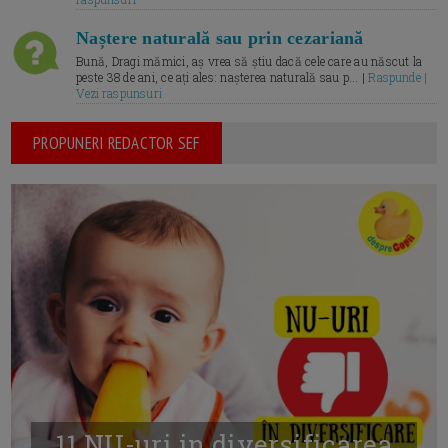
Naștere naturală sau prin cezariană
Bună, Dragi mămici, aș vrea să știu dacă cele care au născut la
peste 38 de ani, ce ați ales: nașterea naturală sau p... |
Raspunde |
Vezi raspunsuri
PROPUNERI REDACTOR SEF
11 NU-uri in diversificarea