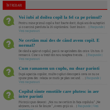
ÎNTREBARI
Voi iubi al doilea copil la fel ca pe primul?
Pentru mine primul copil a fost foarte dorit, după ani de așteptări
și o sarcină pierduta la 16 săptămâni. Sunt însărc... |
Raspunde |
Vezi raspunsuri
Ne certăm mai des de când avem copil. E
normal?
De când a apărut copilul, parcă ne aprindem din orice. Un ton. O
remarcă. Cine s-a trezit din nou noaptea trecuta.... |
Raspunde |
Vezi raspunsuri
Cum ramanem un cuplu, nu doar parinti
După apariția copiilor, multe cupluri descoperă ceva ce nu se
spune prea des: relația se mută pe plan secund. ... |
Raspunde |
Vezi raspunsuri
Copilul simte emotiile care plutesc in aer
intre parinti
Părinții spun deseori: „Noi nu ne certăm în fața copilului.” „Ne
abținem, ca să fie liniște.” „Avem grijă să... |
Raspunde | Vezi
raspunsuri