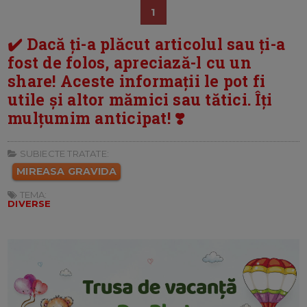
1
✔️ Dacă ți-a plăcut articolul sau ți-a
fost de folos, apreciază-l cu un
share! Aceste informații le pot fi
utile și altor mămici sau tătici. Îți
mulțumim anticipat! ❣️
SUBIECTE TRATATE:
MIREASA GRAVIDA
TEMA:
DIVERSE