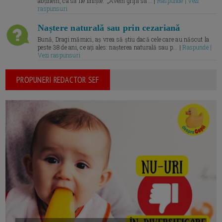
abținem, ca să fie liniște.” „Avem grijă să... |
Raspunde | Vezi
raspunsuri
Naștere naturală sau prin cezariană
Bună, Dragi mămici, aș vrea să știu dacă cele care au născut la
peste 38 de ani, ce ați ales: nașterea naturală sau p... |
Raspunde |
Vezi raspunsuri
PROPUNERI REDACTOR SEF