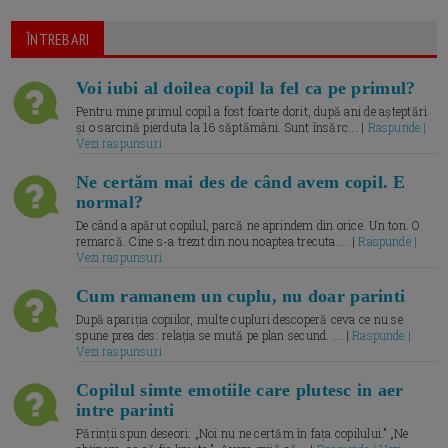
ÎNTREBARI
Voi iubi al doilea copil la fel ca pe primul?
Pentru mine primul copil a fost foarte dorit, după ani de așteptări
și o sarcină pierduta la 16 săptămâni. Sunt însărc... |
Raspunde |
Vezi raspunsuri
Ne certăm mai des de când avem copil. E
normal?
De când a apărut copilul, parcă ne aprindem din orice. Un ton. O
remarcă. Cine s-a trezit din nou noaptea trecuta.... |
Raspunde |
Vezi raspunsuri
Cum ramanem un cuplu, nu doar parinti
După apariția copiilor, multe cupluri descoperă ceva ce nu se
spune prea des: relația se mută pe plan secund. ... |
Raspunde |
Vezi raspunsuri
Copilul simte emotiile care plutesc in aer
intre parinti
Părinții spun deseori: „Noi nu ne certăm în fața copilului.” „Ne