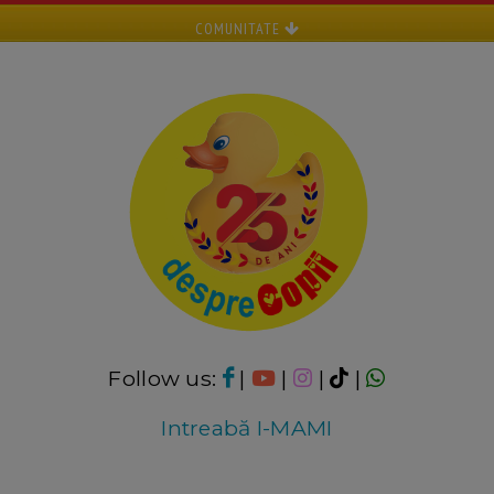
COMUNITATE
Follow us:
|
|
|
|
Intreabă I-MAMI