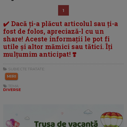
1
✔️ Dacă ți-a plăcut articolul sau ți-a
fost de folos, apreciază-l cu un
share! Aceste informații le pot fi
utile și altor mămici sau tătici. Îți
mulțumim anticipat! ❣️
SUBIECTE TRATATE:
MIRI
TEMA:
DIVERSE