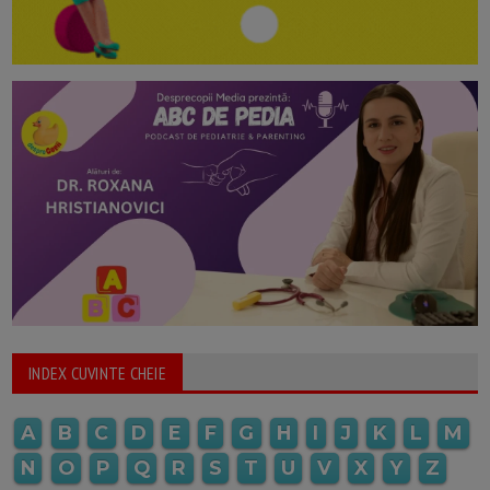
INDEX CUVINTE CHEIE
A
B
C
D
E
F
G
H
I
J
K
L
M
N
O
P
Q
R
S
T
U
V
X
Y
Z