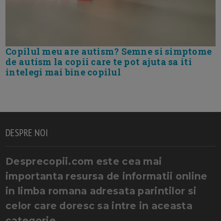
Copilul meu are autism? Semne si simptome
de autism la copii care te pot ajuta sa iti
intelegi mai bine copilul
DESPRE NOI
Desprecopii.com este cea mai
importanta resursa de informatii online
in limba romana adresata parintilor si
celor care doresc sa intre in aceasta
categorie.