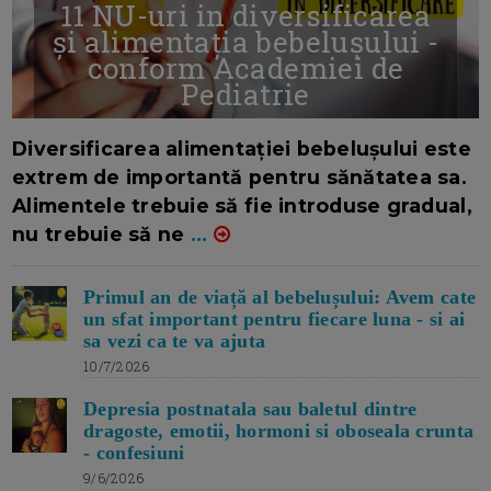
11 NU-uri in diversificarea
și alimentația bebelușului -
conform Academiei de
Pediatrie
16/7/2026
AUTOR: EDITOR DC.
Diversificarea alimentației bebelușului este
extrem de importantă pentru sănătatea sa.
Alimentele trebuie să fie introduse gradual,
nu trebuie să ne
...
Primul an de viață al bebelușului: Avem cate
un sfat important pentru fiecare luna - si ai
sa vezi ca te va ajuta
10/7/2026
Depresia postnatala sau baletul dintre
dragoste, emotii, hormoni si oboseala crunta
- confesiuni
9/6/2026