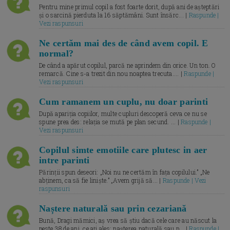
Pentru mine primul copil a fost foarte dorit, după ani de așteptări
și o sarcină pierduta la 16 săptămâni. Sunt însărc... |
Raspunde |
Vezi raspunsuri
Ne certăm mai des de când avem copil. E
normal?
De când a apărut copilul, parcă ne aprindem din orice. Un ton. O
remarcă. Cine s-a trezit din nou noaptea trecuta.... |
Raspunde |
Vezi raspunsuri
Cum ramanem un cuplu, nu doar parinti
După apariția copiilor, multe cupluri descoperă ceva ce nu se
spune prea des: relația se mută pe plan secund. ... |
Raspunde |
Vezi raspunsuri
Copilul simte emotiile care plutesc in aer
intre parinti
Părinții spun deseori: „Noi nu ne certăm în fața copilului.” „Ne
abținem, ca să fie liniște.” „Avem grijă să... |
Raspunde | Vezi
raspunsuri
Naștere naturală sau prin cezariană
Bună, Dragi mămici, aș vrea să știu dacă cele care au născut la
peste 38 de ani, ce ați ales: nașterea naturală sau p... |
Raspunde |