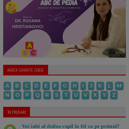
INDEX CUVINTE CHEIE
A
B
C
D
E
F
G
H
I
J
K
L
M
N
O
P
Q
R
S
T
U
V
X
Y
Z
ÎNTREBARI
Voi iubi al doilea copil la fel ca pe primul?