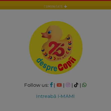
COMUNITATE
Follow us:
|
|
|
|
Intreabă I-MAMI