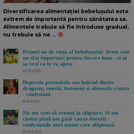
16/7/2026
AUTOR: EDITOR DC.
Diversificarea alimentației bebelușului este
extrem de importantă pentru sănătatea sa.
Alimentele trebuie să fie introduse gradual,
nu trebuie să ne
...
Primul an de viață al bebelușului: Avem cate
un sfat important pentru fiecare luna - si ai
sa vezi ca te va ajuta
10/7/2026
Depresia postnatala sau baletul dintre
dragoste, emotii, hormoni si oboseala crunta
- confesiuni
9/6/2026
Nu am vrut să renunț la alăptare. Si am
căutat până am găsit cauza durerii -
confesiunile unei mame care alăptează
27/3/2026