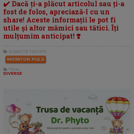
✔️ Dacă ți-a plăcut articolul sau ți-a
fost de folos, apreciază-l cu un
share! Aceste informații le pot fi
utile și altor mămici sau tătici. Îți
mulțumim anticipat! ❣️
SUBIECTE TRATATE:
MONITOR PULS
TEMA:
DIVERSE