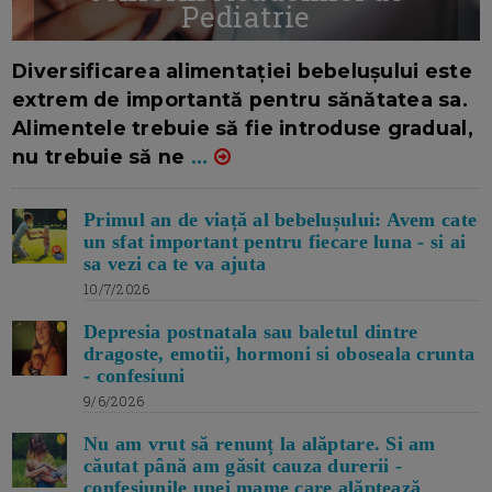
Pediatrie
16/7/2026
AUTOR: EDITOR DC.
Diversificarea alimentației bebelușului este
extrem de importantă pentru sănătatea sa.
Alimentele trebuie să fie introduse gradual,
nu trebuie să ne
...
Primul an de viață al bebelușului: Avem cate
un sfat important pentru fiecare luna - si ai
sa vezi ca te va ajuta
10/7/2026
Depresia postnatala sau baletul dintre
dragoste, emotii, hormoni si oboseala crunta
- confesiuni
9/6/2026
Nu am vrut să renunț la alăptare. Si am
căutat până am găsit cauza durerii -
confesiunile unei mame care alăptează