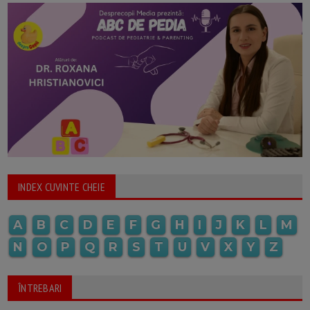
INDEX CUVINTE CHEIE
A
B
C
D
E
F
G
H
I
J
K
L
M
N
O
P
Q
R
S
T
U
V
X
Y
Z
ÎNTREBARI