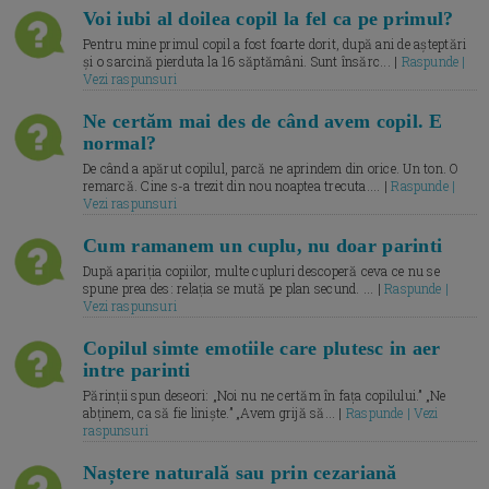
Voi iubi al doilea copil la fel ca pe primul?
Pentru mine primul copil a fost foarte dorit, după ani de așteptări
și o sarcină pierduta la 16 săptămâni. Sunt însărc... |
Raspunde |
Vezi raspunsuri
Ne certăm mai des de când avem copil. E
normal?
De când a apărut copilul, parcă ne aprindem din orice. Un ton. O
remarcă. Cine s-a trezit din nou noaptea trecuta.... |
Raspunde |
Vezi raspunsuri
Cum ramanem un cuplu, nu doar parinti
După apariția copiilor, multe cupluri descoperă ceva ce nu se
spune prea des: relația se mută pe plan secund. ... |
Raspunde |
Vezi raspunsuri
Copilul simte emotiile care plutesc in aer
intre parinti
Părinții spun deseori: „Noi nu ne certăm în fața copilului.” „Ne
abținem, ca să fie liniște.” „Avem grijă să... |
Raspunde | Vezi
raspunsuri
Naștere naturală sau prin cezariană