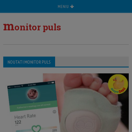
MENIU
m
onitor puls
NOUTATI MONITOR PULS