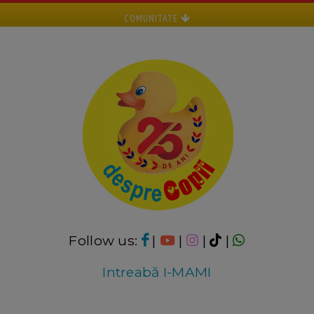
COMUNITATE
Follow us:
|
|
|
|
Intreabă I-MAMI