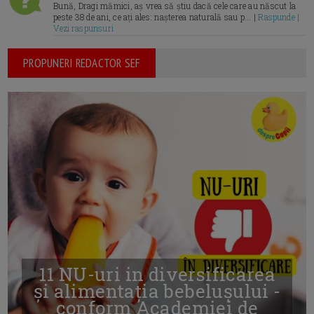
Bună, Dragi mămici, aș vrea să știu dacă cele care au născut la
peste 38 de ani, ce ați ales: nașterea naturală sau p... |
Raspunde |
Vezi raspunsuri
PROPUNERI REDACTOR SEF
11 NU-uri in diversificarea
și alimentația bebelușului -
conform Academiei de