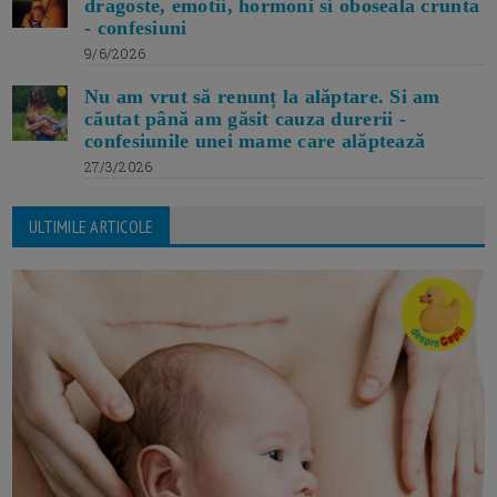
dragoste, emotii, hormoni si oboseala crunta
- confesiuni
9/6/2026
Nu am vrut să renunț la alăptare. Si am
căutat până am găsit cauza durerii -
confesiunile unei mame care alăptează
27/3/2026
ULTIMILE ARTICOLE