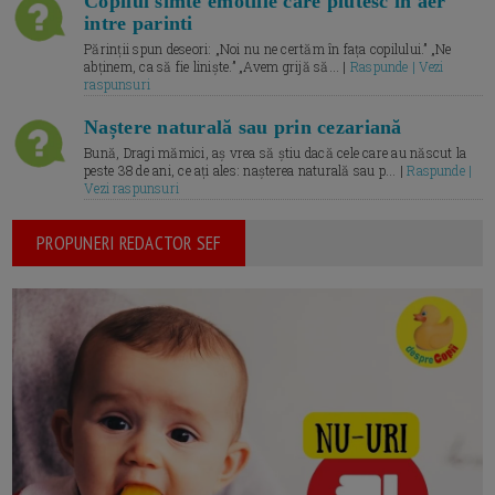
Copilul simte emotiile care plutesc in aer
intre parinti
Părinții spun deseori: „Noi nu ne certăm în fața copilului.” „Ne
abținem, ca să fie liniște.” „Avem grijă să... |
Raspunde | Vezi
raspunsuri
Naștere naturală sau prin cezariană
Bună, Dragi mămici, aș vrea să știu dacă cele care au născut la
peste 38 de ani, ce ați ales: nașterea naturală sau p... |
Raspunde |
Vezi raspunsuri
PROPUNERI REDACTOR SEF