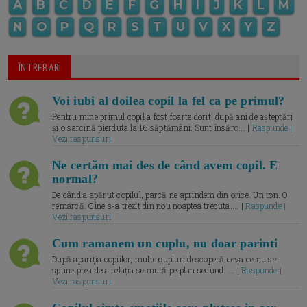
A
B
C
D
E
F
G
H
I
J
K
L
M
N
O
P
Q
R
S
T
U
V
X
Y
Z
ÎNTREBARI
Voi iubi al doilea copil la fel ca pe primul?
Pentru mine primul copil a fost foarte dorit, după ani de așteptări
și o sarcină pierduta la 16 săptămâni. Sunt însărc... |
Raspunde |
Vezi raspunsuri
Ne certăm mai des de când avem copil. E
normal?
De când a apărut copilul, parcă ne aprindem din orice. Un ton. O
remarcă. Cine s-a trezit din nou noaptea trecuta.... |
Raspunde |
Vezi raspunsuri
Cum ramanem un cuplu, nu doar parinti
După apariția copiilor, multe cupluri descoperă ceva ce nu se
spune prea des: relația se mută pe plan secund. ... |
Raspunde |
Vezi raspunsuri