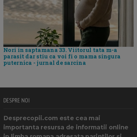
Nori in saptamana 33. Viitorul tata m-a
parasit dar stiu ca voi fi o mama singura
puternica - jurnal de sarcina
DESPRE NOI
Desprecopii.com este cea mai
importanta resursa de informatii online
in limba romana adresata parintilor si