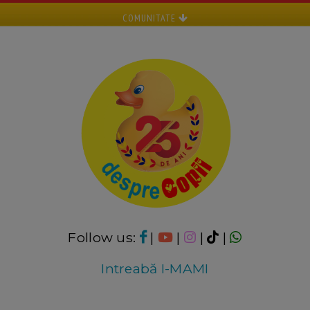
COMUNITATE
Follow us:
|
|
|
|
Intreabă I-MAMI