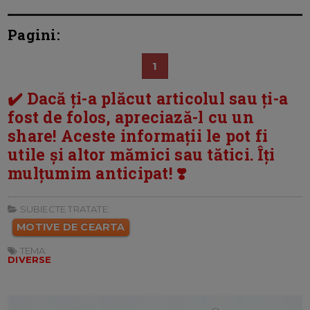
Pagini:
1
✔️ Dacă ți-a plăcut articolul sau ți-a
fost de folos, apreciază-l cu un
share! Aceste informații le pot fi
utile și altor mămici sau tătici. Îți
mulțumim anticipat! ❣️
SUBIECTE TRATATE:
MOTIVE DE CEARTA
TEMA:
DIVERSE