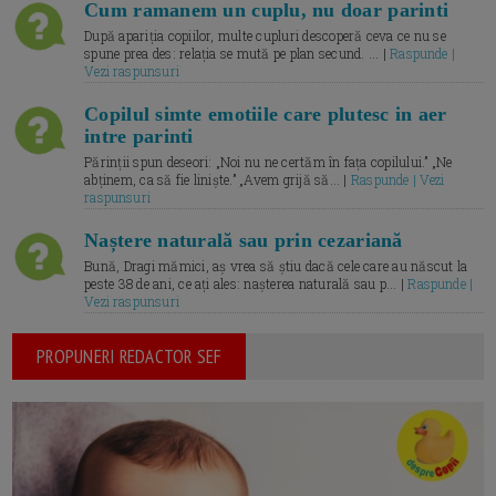
Cum ramanem un cuplu, nu doar parinti
După apariția copiilor, multe cupluri descoperă ceva ce nu se
spune prea des: relația se mută pe plan secund. ... |
Raspunde |
Vezi raspunsuri
Copilul simte emotiile care plutesc in aer
intre parinti
Părinții spun deseori: „Noi nu ne certăm în fața copilului.” „Ne
abținem, ca să fie liniște.” „Avem grijă să... |
Raspunde | Vezi
raspunsuri
Naștere naturală sau prin cezariană
Bună, Dragi mămici, aș vrea să știu dacă cele care au născut la
peste 38 de ani, ce ați ales: nașterea naturală sau p... |
Raspunde |
Vezi raspunsuri
PROPUNERI REDACTOR SEF