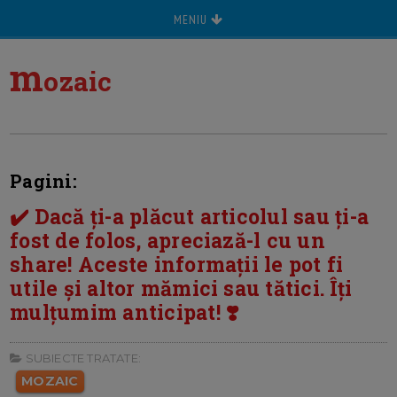
MENIU
m
ozaic
Pagini:
✔️ Dacă ți-a plăcut articolul sau ți-a
fost de folos, apreciază-l cu un
share! Aceste informații le pot fi
utile și altor mămici sau tătici. Îți
mulțumim anticipat! ❣️
SUBIECTE TRATATE:
MOZAIC