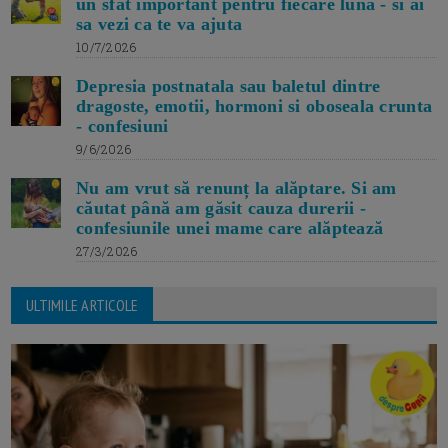
un sfat important pentru fiecare luna - si ai
sa vezi ca te va ajuta
10/7/2026
Depresia postnatala sau baletul dintre
dragoste, emotii, hormoni si oboseala crunta
- confesiuni
9/6/2026
Nu am vrut să renunț la alăptare. Si am
căutat până am găsit cauza durerii -
confesiunile unei mame care alăptează
27/3/2026
ULTIMILE ARTICOLE