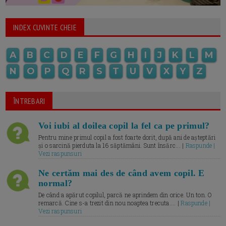
INDEX CUVINTE CHEIE
A
B
C
D
E
F
G
H
I
J
K
L
M
N
O
P
Q
R
S
T
U
V
X
Y
Z
ÎNTREBARI
Voi iubi al doilea copil la fel ca pe primul?
Pentru mine primul copil a fost foarte dorit, după ani de așteptări
și o sarcină pierduta la 16 săptămâni. Sunt însărc... |
Raspunde |
Vezi raspunsuri
Ne certăm mai des de când avem copil. E
normal?
De când a apărut copilul, parcă ne aprindem din orice. Un ton. O
remarcă. Cine s-a trezit din nou noaptea trecuta.... |
Raspunde |
Vezi raspunsuri