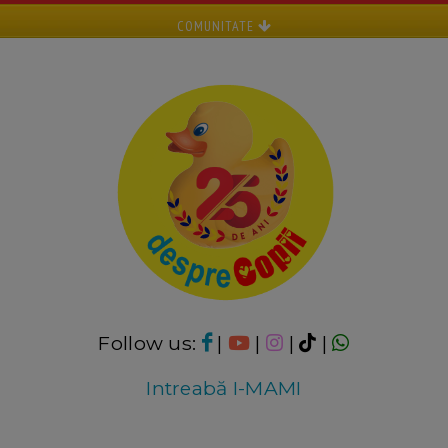
COMUNITATE
Follow us:
|
|
|
|
Intreabă I-MAMI