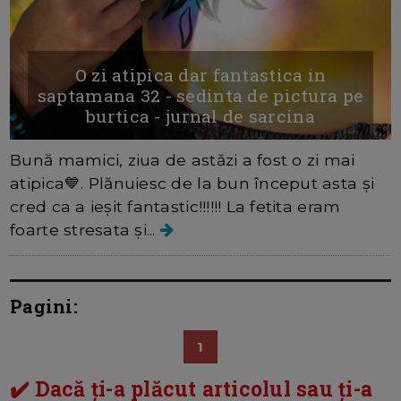
O zi atipica dar fantastica in
saptamana 32 - sedinta de pictura pe
burtica - jurnal de sarcina
Bună mamici, ziua de astăzi a fost o zi mai
atipica💙. Plănuiesc de la bun început asta și
cred ca a ieșit fantastic!!!!!! La fetita eram
foarte stresata și...
Pagini:
1
✔️ Dacă ți-a plăcut articolul sau ți-a