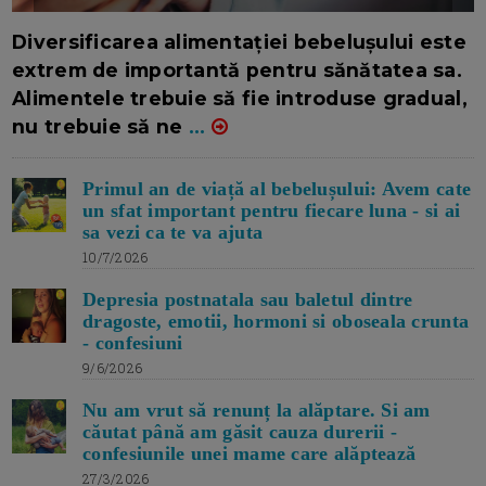
16/7/2026
AUTOR: EDITOR DC.
Diversificarea alimentației bebelușului este
extrem de importantă pentru sănătatea sa.
Alimentele trebuie să fie introduse gradual,
nu trebuie să ne
...
Primul an de viață al bebelușului: Avem cate
un sfat important pentru fiecare luna - si ai
sa vezi ca te va ajuta
10/7/2026
Depresia postnatala sau baletul dintre
dragoste, emotii, hormoni si oboseala crunta
- confesiuni
9/6/2026
Nu am vrut să renunț la alăptare. Si am
căutat până am găsit cauza durerii -
confesiunile unei mame care alăptează
27/3/2026