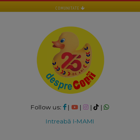
COMUNITATE
Follow us:
|
|
|
|
Intreabă I-MAMI