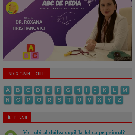
INDEX CUVINTE CHEIE
A
B
C
D
E
F
G
H
I
J
K
L
M
N
O
P
Q
R
S
T
U
V
X
Y
Z
ÎNTREBARI
Voi iubi al doilea copil la fel ca pe primul?