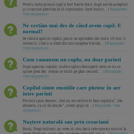
Pentru mine primul copil a fost foarte dorit, după ani de așteptări
și o sarcină pierduta la 16 săptămâni. Sunt însărc... |
Raspunde |
Vezi raspunsuri
Ne certăm mai des de când avem copil. E
normal?
De când a apărut copilul, parcă ne aprindem din orice. Un ton. O
remarcă. Cine s-a trezit din nou noaptea trecuta.... |
Raspunde |
Vezi raspunsuri
Cum ramanem un cuplu, nu doar parinti
După apariția copiilor, multe cupluri descoperă ceva ce nu se
spune prea des: relația se mută pe plan secund. ... |
Raspunde |
Vezi raspunsuri
Copilul simte emotiile care plutesc in aer
intre parinti
Părinții spun deseori: „Noi nu ne certăm în fața copilului.” „Ne
abținem, ca să fie liniște.” „Avem grijă să... |
Raspunde | Vezi
raspunsuri
Naștere naturală sau prin cezariană
Bună, Dragi mămici, aș vrea să știu dacă cele care au născut la
peste 38 de ani, ce ați ales: nașterea naturală sau p... |
Raspunde |