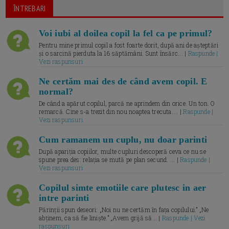
ÎNTREBARI
Voi iubi al doilea copil la fel ca pe primul?
Pentru mine primul copil a fost foarte dorit, după ani de așteptări
și o sarcină pierduta la 16 săptămâni. Sunt însărc... |
Raspunde |
Vezi raspunsuri
Ne certăm mai des de când avem copil. E
normal?
De când a apărut copilul, parcă ne aprindem din orice. Un ton. O
remarcă. Cine s-a trezit din nou noaptea trecuta.... |
Raspunde |
Vezi raspunsuri
Cum ramanem un cuplu, nu doar parinti
După apariția copiilor, multe cupluri descoperă ceva ce nu se
spune prea des: relația se mută pe plan secund. ... |
Raspunde |
Vezi raspunsuri
Copilul simte emotiile care plutesc in aer
intre parinti
Părinții spun deseori: „Noi nu ne certăm în fața copilului.” „Ne
abținem, ca să fie liniște.” „Avem grijă să... |
Raspunde | Vezi
raspunsuri