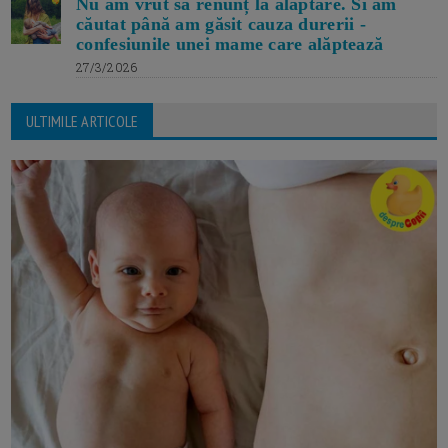
Nu am vrut să renunț la alăptare. Si am
căutat până am găsit cauza durerii -
confesiunile unei mame care alăptează
27/3/2026
ULTIMILE ARTICOLE