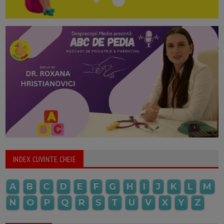
INDEX CUVINTE CHEIE
A
B
C
D
E
F
G
H
I
J
K
L
M
N
O
P
Q
R
S
T
U
V
X
Y
Z