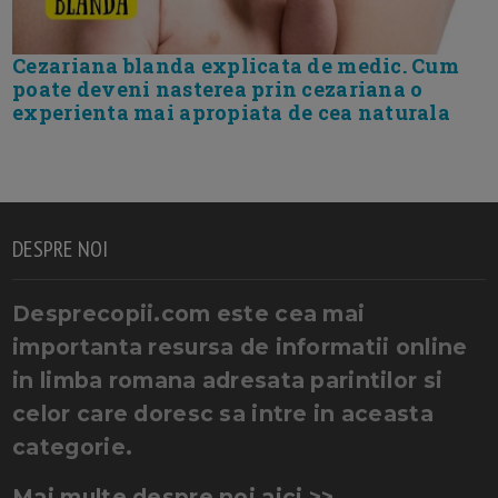
Cezariana blanda explicata de medic. Cum
poate deveni nasterea prin cezariana o
experienta mai apropiata de cea naturala
DESPRE NOI
Desprecopii.com este cea mai
importanta resursa de informatii online
in limba romana adresata parintilor si
celor care doresc sa intre in aceasta
categorie.
Mai multe despre noi aici >>