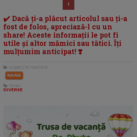
1
✔️ Dacă ți-a plăcut articolul sau ți-a
fost de folos, apreciază-l cu un
share! Aceste informații le pot fi
utile și altor mămici sau tătici. Îți
mulțumim anticipat! ❣️
SUBIECTE TRATATE:
NANA
TEMA:
DIVERSE