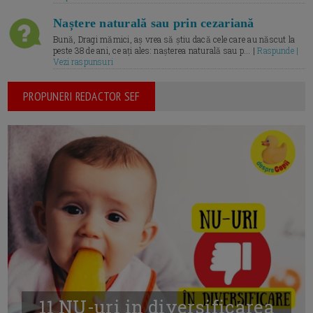
Naștere naturală sau prin cezariană
Bună, Dragi mămici, aș vrea să știu dacă cele care au născut la
peste 38 de ani, ce ați ales: nașterea naturală sau p... |
Raspunde |
Vezi raspunsuri
PROPUNERI REDACTOR SEF
11 NU-uri in diversificarea