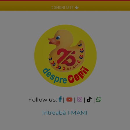
COMUNITATE
Follow us:
|
|
|
|
Intreabă I-MAMI