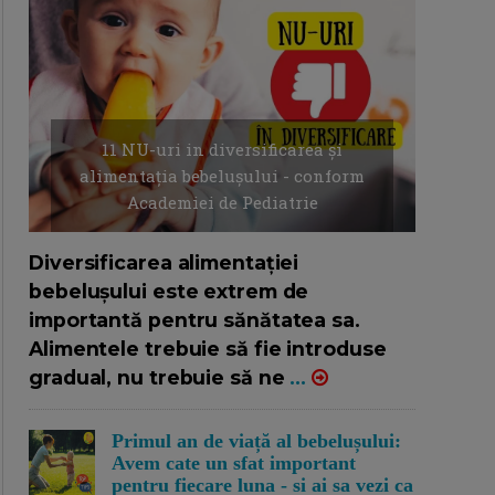
11 NU-uri in diversificarea și
alimentația bebelușului - conform
Academiei de Pediatrie
16/7/2026
AUTOR: EDITOR DC.
Diversificarea alimentației
bebelușului este extrem de
importantă pentru sănătatea sa.
Alimentele trebuie să fie introduse
gradual, nu trebuie să ne
...
Primul an de viață al bebelușului:
Avem cate un sfat important
pentru fiecare luna - si ai sa vezi ca