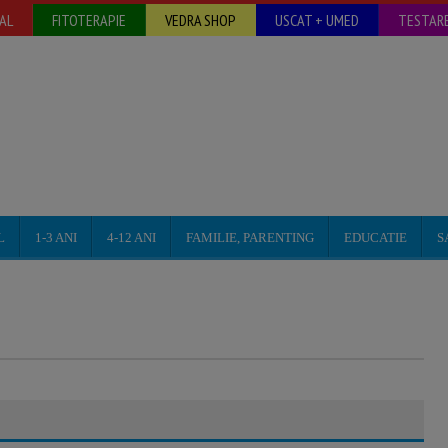
AL
FITOTERAPIE
VEDRA SHOP
USCAT + UMED
TESTARE
L
1-3 ANI
4-12 ANI
FAMILIE, PARENTING
EDUCATIE
S