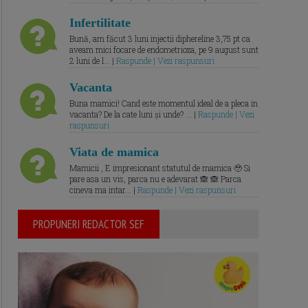
Infertilitate
Bună, am făcut 3 luni injectii diphereline 3,75 pt ca
aveam mici focare de endometrioza, pe 9 august sunt
2 luni de l... |
Raspunde | Vezi raspunsuri
Vacanta
Buna mamici! Cand este momentul ideal de a pleca in
vacanta? De la cate luni și unde? ... |
Raspunde | Vezi
raspunsuri
Viata de mamica
Mamicii , E impresionant statutul de mamica 🥹 Si
pare asa un vis, parca nu e adevarat 🙈 🙈 Parca
cineva ma intar... |
Raspunde | Vezi raspunsuri
PROPUNERI REDACTOR SEF