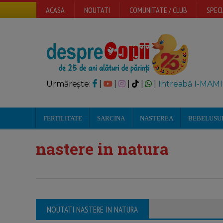
ACASA
NOUTATI
COMUNITATE / CLUB
SPECI
Urmărește:
|
|
|
|
|
Intreabă I-MAMI
FERTILITATE
SARCINA
NASTEREA
BEBELUSU
nastere in natura
NOUTATI NASTERE IN NATURA