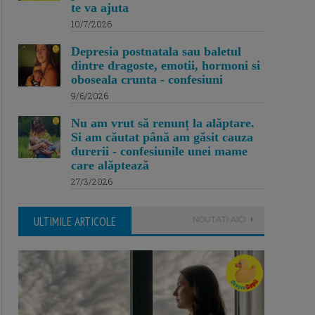
te va ajuta
10/7/2026
Depresia postnatala sau baletul
dintre dragoste, emotii, hormoni si
oboseala crunta - confesiuni
9/6/2026
Nu am vrut să renunț la alăptare.
Si am căutat până am găsit cauza
durerii - confesiunile unei mame
care alăptează
27/3/2026
ULTIMILE ARTICOLE
NOUTATI AICI