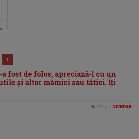
1
i-a fost de folos, apreciază-l cu un
tile și altor mămici sau tătici. Îți
TEMA:
DIVERSE