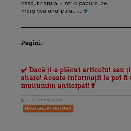
nascut natural - intr-o padure, pe
marginea unui parau -...
Pagini:
✔️ Dacă ți-a plăcut articolul sau ț
share! Aceste informații le pot fi u
mulțumim anticipat! ❣️
SUBIECTE TRATATE:
NASTERE IN NATURA