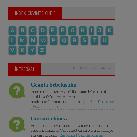
INDEX CUVINTE CHEIE
A
B
C
D
E
F
G
H
I
J
K
L
M
N
O
P
Q
R
S
T
U
V
X
Y
Z
ÎNTREBARI
PUNE O ÎNTREBARE
Geanta bebelusului
Buna mamici. Mai e valabila geanta bebelusului din
ce stiti voi? Sau poate vreun
moderator/administrator sa ma ajute? ... |
Raspunde
| Vezi raspunsuri
Cursuri chineza
Hei! a facut cineva cursuri de chineza cu cei de la
cursurichineza.ro? Am vazut ca au o oferta buna pe
site dar nu gas... |
Raspunde | Vezi raspunsuri