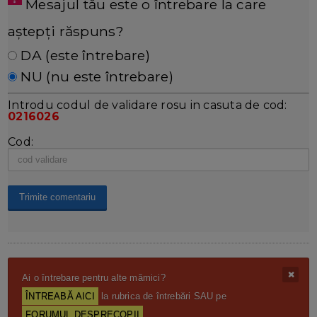
Mesajul tău este o întrebare la care
aștepți răspuns?
DA (este întrebare)
NU (nu este întrebare)
Introdu codul de validare rosu in casuta de cod:
0216026
Cod:
Ai o întrebare pentru alte mămici?
ÎNTREABĂ AICI
la rubrica de întrebări SAU pe
FORUMUL DESPRECOPII