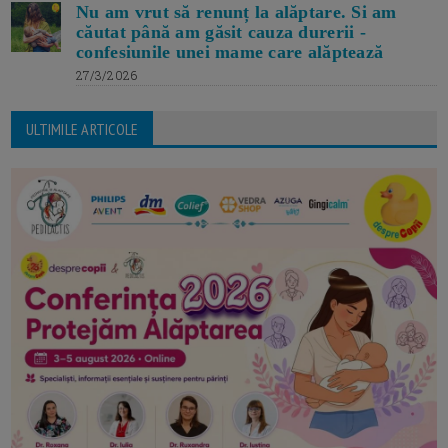
Nu am vrut să renunț la alăptare. Si am
căutat până am găsit cauza durerii -
confesiunile unei mame care alăptează
27/3/2026
ULTIMILE ARTICOLE