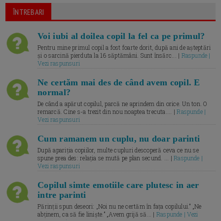
ÎNTREBARI
Voi iubi al doilea copil la fel ca pe primul?
Pentru mine primul copil a fost foarte dorit, după ani de așteptări
și o sarcină pierduta la 16 săptămâni. Sunt însărc... |
Raspunde |
Vezi raspunsuri
Ne certăm mai des de când avem copil. E
normal?
De când a apărut copilul, parcă ne aprindem din orice. Un ton. O
remarcă. Cine s-a trezit din nou noaptea trecuta.... |
Raspunde |
Vezi raspunsuri
Cum ramanem un cuplu, nu doar parinti
După apariția copiilor, multe cupluri descoperă ceva ce nu se
spune prea des: relația se mută pe plan secund. ... |
Raspunde |
Vezi raspunsuri
Copilul simte emotiile care plutesc in aer
intre parinti
Părinții spun deseori: „Noi nu ne certăm în fața copilului.” „Ne
abținem, ca să fie liniște.” „Avem grijă să... |
Raspunde | Vezi