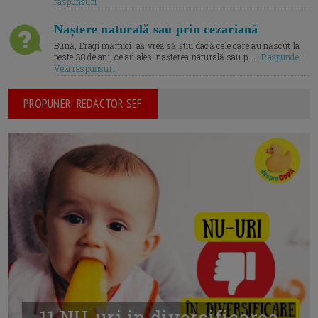
raspunsuri
Naștere naturală sau prin cezariană
Bună, Dragi mămici, aș vrea să știu dacă cele care au născut la
peste 38 de ani, ce ați ales: nașterea naturală sau p... |
Raspunde |
Vezi raspunsuri
PROPUNERI REDACTOR SEF
11 NU-uri in diversificarea