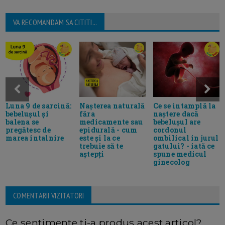
VA RECOMANDAM SA CITITI...
Luna 9 de sarcină:
Nașterea naturală
Ce se intamplă la
bebelușul și
făra
naștere dacă
balena se
medicamente sau
bebelușul are
pregătesc de
epidurală - cum
cordonul
marea intalnire
este și la ce
ombilical in jurul
trebuie să te
gatului? - iată ce
aștepți
spune medicul
ginecolog
COMENTARII VIZITATORI
Ce sentimente ti-a produs acest articol?