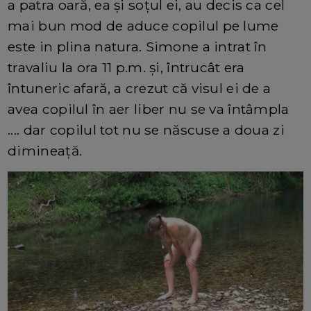
a patra oară, ea și soțul ei, au decis ca cel
mai bun mod de aduce copilul pe lume
este in plina natura. Simone a intrat în
travaliu la ora 11 p.m. și, întrucât era
întuneric afară, a crezut că visul ei de a
avea copilul în aer liber nu se va întâmpla
.... dar copilul tot nu se născuse a doua zi
dimineață.