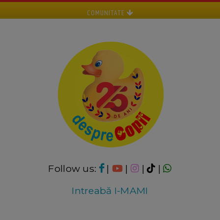
COMUNITATE
Follow us:
|
|
|
|
Intreabă I-MAMI