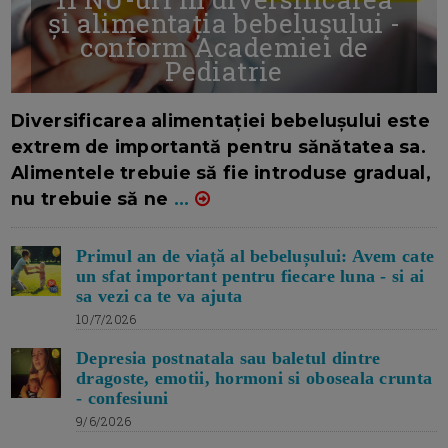
și alimentația bebelușului -
conform Academiei de
Pediatrie
16/7/2026
AUTOR: EDITOR DC.
Diversificarea alimentației bebelușului este
extrem de importantă pentru sănătatea sa.
Alimentele trebuie să fie introduse gradual,
nu trebuie să ne
...
Primul an de viață al bebelușului: Avem cate
un sfat important pentru fiecare luna - si ai
sa vezi ca te va ajuta
10/7/2026
Depresia postnatala sau baletul dintre
dragoste, emotii, hormoni si oboseala crunta
- confesiuni
9/6/2026