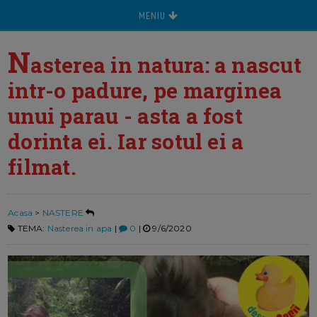
MENIU
N
asterea in natura: a nascut
intr-o padure, pe marginea
unui parau - asta a fost
dorinta ei. Iar sotul ei a
filmat.
Acasa
>
NASTERE
TEMA:
Nasterea in apa
|
0
|
9/6/2020