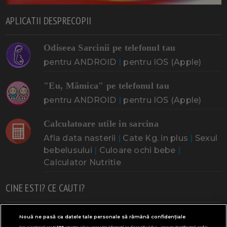
APLICATII DESPRECOPII
Odiseea Sarcinii pe telefonul tau
pentru ANDROID
|
pentru IOS (Apple)
"Eu, Mămica" pe telefonul tau
pentru ANDROID
|
pentru IOS (Apple)
Calculatoare utile in sarcina
Afla data nasterii
|
Cate Kg. in plus
|
Sexul
bebelusului
|
Culoare ochi bebe
|
Calculator Nutritie
CINE ESTI? CE CAUTI?
Doresc un copil
Adoptia
Probleme cu sarcina
Nouă ne pasă ca datele tale personale să rămână confidențiale