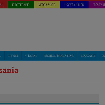
AL
FITOTERAPIE
VEDRA SHOP
USCAT + UMED
TESTARE
L
1-3 ANI
4-12 ANI
FAMILIE, PARENTING
EDUCATIE
S
osania