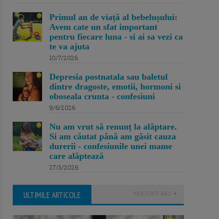
Primul an de viață al bebelușului:
Avem cate un sfat important
pentru fiecare luna - si ai sa vezi ca
te va ajuta
10/7/2026
Depresia postnatala sau baletul
dintre dragoste, emotii, hormoni si
oboseala crunta - confesiuni
9/6/2026
Nu am vrut să renunț la alăptare.
Si am căutat până am găsit cauza
durerii - confesiunile unei mame
care alăptează
27/3/2026
ULTIMILE ARTICOLE
NOUTATI AICI