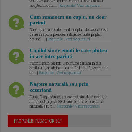
orice. Un ton. O remarcă. Cine s-a trezit din nou
noaptea trecuta.... |
Raspunde | Vezi raspunsuri
Cum ramanem un cuplu, nu doar
parinti
După apariția copiilor, multe cupluri descoperă ceva
ce nu se spune prea des: relația se mută pe plan
secund. ... |
Raspunde | Vezi raspunsuri
Copilul simte emotiile care plutesc
in aer intre parinti
Părinții spun deseori: „Noi nu ne certăm în fața
copilului.” „Ne abținem, ca să fie liniște.” „Avem grijă
să... |
Raspunde | Vezi raspunsuri
Naștere naturală sau prin
cezariană
Bună, Dragi mămici, aș vrea să știu dacă cele care
au născut la peste 38 de ani, ce ați ales: nașterea
naturală sau p... |
Raspunde | Vezi raspunsuri
PROPUNERI REDACTOR SEF