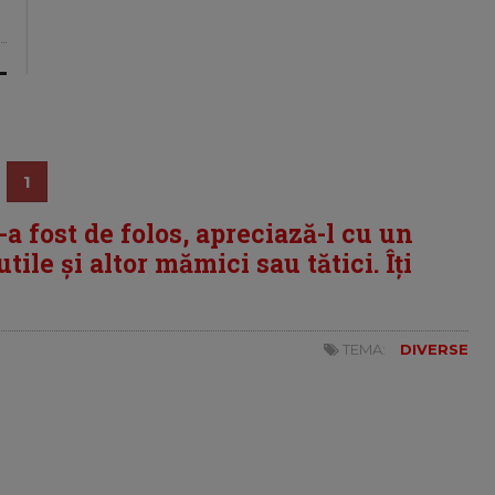
1
i-a fost de folos, apreciază-l cu un
tile și altor mămici sau tătici. Îți
TEMA:
DIVERSE