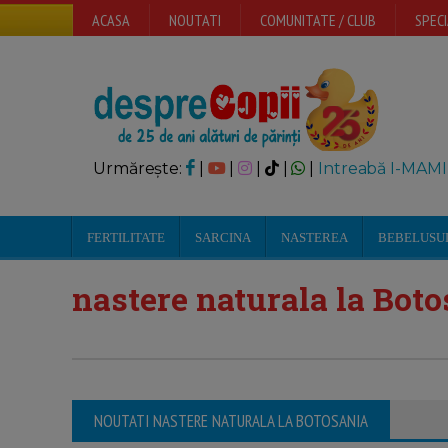
ACASA
NOUTATI
COMUNITATE / CLUB
SPECI
Urmărește:
|
|
|
|
|
Intreabă I-MAMI
FERTILITATE
SARCINA
NASTEREA
BEBELUSU
nastere naturala la Bot
NOUTATI NASTERE NATURALA LA BOTOSANIA