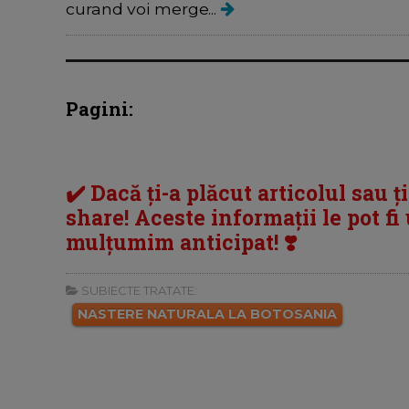
curand voi merge...
Pagini:
✔️ Dacă ți-a plăcut articolul sau ț
share! Aceste informații le pot fi u
mulțumim anticipat! ❣️
SUBIECTE TRATATE:
NASTERE NATURALA LA BOTOSANIA