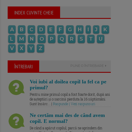
INDEX CUVINTE CHEIE
A
B
C
D
E
F
G
H
I
J
K
L
M
N
O
P
Q
R
S
T
U
V
X
Y
Z
ÎNTREBARI
PUNE O ÎNTREBARE
Voi iubi al doilea copil la fel ca pe
primul?
Pentru mine primul copil a fost foarte dorit, după ani
de așteptări și o sarcină pierduta la 16 săptămâni.
Sunt însărc... |
Raspunde | Vezi raspunsuri
Ne certăm mai des de când avem
copil. E normal?
De când a apărut copilul, parcă ne aprindem din