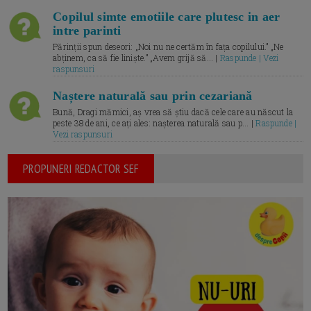
Copilul simte emotiile care plutesc in aer
intre parinti
Părinții spun deseori: „Noi nu ne certăm în fața copilului.” „Ne
abținem, ca să fie liniște.” „Avem grijă să... |
Raspunde | Vezi
raspunsuri
Naștere naturală sau prin cezariană
Bună, Dragi mămici, aș vrea să știu dacă cele care au născut la
peste 38 de ani, ce ați ales: nașterea naturală sau p... |
Raspunde |
Vezi raspunsuri
PROPUNERI REDACTOR SEF