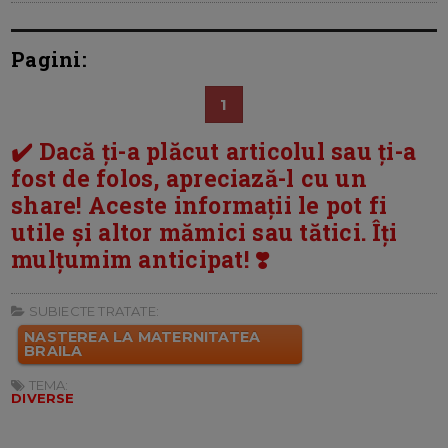
Pagini:
1
✔️ Dacă ți-a plăcut articolul sau ți-a
fost de folos, apreciază-l cu un
share! Aceste informații le pot fi
utile și altor mămici sau tătici. Îți
mulțumim anticipat! ❣️
SUBIECTE TRATATE:
NASTEREA LA MATERNITATEA
BRAILA
TEMA:
DIVERSE