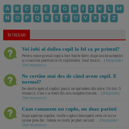
A
B
C
D
E
F
G
H
I
J
K
L
M
N
O
P
Q
R
S
T
U
V
X
Y
Z
ÎNTREBARI
Voi iubi al doilea copil la fel ca pe primul?
Pentru mine primul copil a fost foarte dorit, după ani de așteptări
și o sarcină pierduta la 16 săptămâni. Sunt însărc... |
Raspunde |
Vezi raspunsuri
Ne certăm mai des de când avem copil. E
normal?
De când a apărut copilul, parcă ne aprindem din orice. Un ton. O
remarcă. Cine s-a trezit din nou noaptea trecuta.... |
Raspunde |
Vezi raspunsuri
Cum ramanem un cuplu, nu doar parinti
După apariția copiilor, multe cupluri descoperă ceva ce nu se
spune prea des: relația se mută pe plan secund. ... |
Raspunde |
Vezi raspunsuri