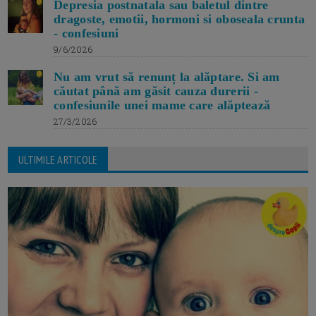
Depresia postnatala sau baletul dintre
dragoste, emotii, hormoni si oboseala crunta
- confesiuni
9/6/2026
Nu am vrut să renunț la alăptare. Si am
căutat până am găsit cauza durerii -
confesiunile unei mame care alăptează
27/3/2026
ULTIMILE ARTICOLE