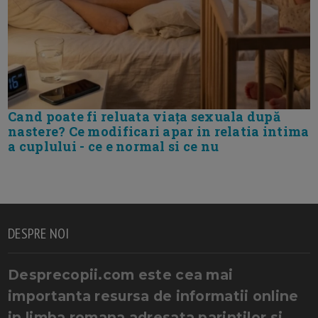
Cand poate fi reluata viața sexuala după
nastere? Ce modificari apar in relatia intima
a cuplului - ce e normal si ce nu
DESPRE NOI
Desprecopii.com este cea mai
importanta resursa de informatii online
in limba romana adresata parintilor si