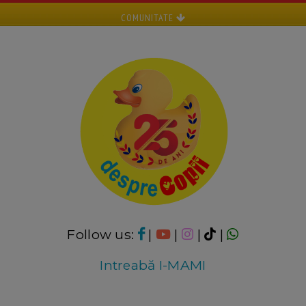
COMUNITATE
Follow us:
|
|
|
|
Intreabă I-MAMI