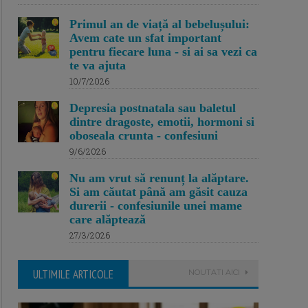
Primul an de viață al bebelușului:
Avem cate un sfat important
pentru fiecare luna - si ai sa vezi ca
te va ajuta
10/7/2026
Depresia postnatala sau baletul
dintre dragoste, emotii, hormoni si
oboseala crunta - confesiuni
9/6/2026
Nu am vrut să renunț la alăptare.
Si am căutat până am găsit cauza
durerii - confesiunile unei mame
care alăptează
27/3/2026
ULTIMILE ARTICOLE
NOUTATI AICI