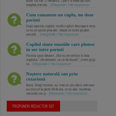
orice. Un ton. O remarcă. Cine s-a trezit din nou
noaptea trecuta.... |
Raspunde | Vezi raspunsuri
Cum ramanem un cuplu, nu doar
parinti
După apariția copiilor, multe cupluri descoperă ceva
ce nu se spune prea des: relația se mută pe plan
secund. ... |
Raspunde | Vezi raspunsuri
Copilul simte emotiile care plutesc
in aer intre parinti
Părinții spun deseori: „Noi nu ne certăm în fața
copilului.” „Ne abținem, ca să fie liniște.” „Avem grijă
să... |
Raspunde | Vezi raspunsuri
Naștere naturală sau prin
cezariană
Bună, Dragi mămici, aș vrea să știu dacă cele care
au născut la peste 38 de ani, ce ați ales: nașterea
naturală sau p... |
Raspunde | Vezi raspunsuri
PROPUNERI REDACTOR SEF