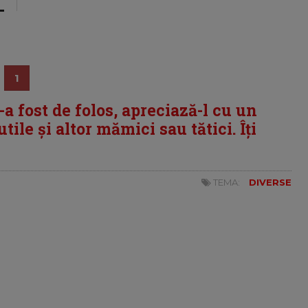
1
i-a fost de folos, apreciază-l cu un
tile și altor mămici sau tătici. Îți
TEMA:
DIVERSE