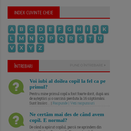
INDEX CUVINTE CHEIE
A
B
C
D
E
F
G
H
I
J
K
L
M
N
O
P
Q
R
S
T
U
V
X
Y
Z
ÎNTREBARI
PUNE O ÎNTREBARE
Voi iubi al doilea copil la fel ca pe
primul?
Pentru mine primul copil a fost foarte dorit, după ani
de așteptări și o sarcină pierduta la 16 săptămâni.
Sunt însărc... |
Raspunde | Vezi raspunsuri
Ne certăm mai des de când avem
copil. E normal?
De când a apărut copilul, parcă ne aprindem din