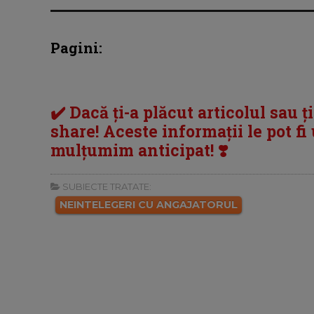
Pagini:
✔️ Dacă ți-a plăcut articolul sau ț
share! Aceste informații le pot fi u
mulțumim anticipat! ❣️
SUBIECTE TRATATE:
NEINTELEGERI CU ANGAJATORUL