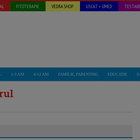
AL
FITOTERAPIE
VEDRA SHOP
USCAT + UMED
TESTARE
L
1-3 ANI
4-12 ANI
FAMILIE, PARENTING
EDUCATIE
S
rul