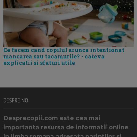
Ce facem cand copilul arunca intentionat
mancarea sau tacamurile? - cateva
explicatii si sfaturi utile
DESPRE NOI
Desprecopii.com este cea mai
importanta resursa de informatii online
in limba romana adresata parintilor si