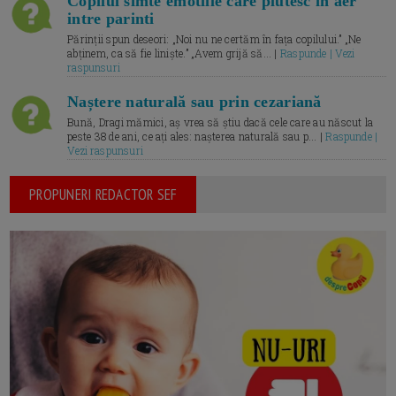
Copilul simte emotiile care plutesc in aer
intre parinti
Părinții spun deseori: „Noi nu ne certăm în fața copilului.” „Ne
abținem, ca să fie liniște.” „Avem grijă să... |
Raspunde | Vezi
raspunsuri
Naștere naturală sau prin cezariană
Bună, Dragi mămici, aș vrea să știu dacă cele care au născut la
peste 38 de ani, ce ați ales: nașterea naturală sau p... |
Raspunde |
Vezi raspunsuri
PROPUNERI REDACTOR SEF