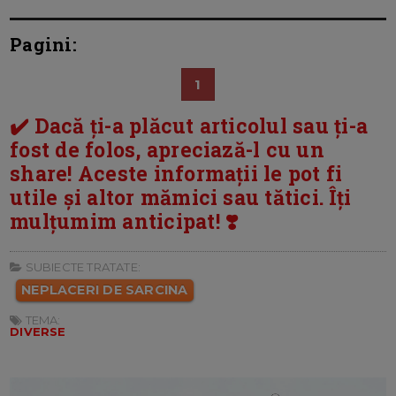
Pagini:
1
✔️ Dacă ți-a plăcut articolul sau ți-a
fost de folos, apreciază-l cu un
share! Aceste informații le pot fi
utile și altor mămici sau tătici. Îți
mulțumim anticipat! ❣️
SUBIECTE TRATATE:
NEPLACERI DE SARCINA
TEMA:
DIVERSE