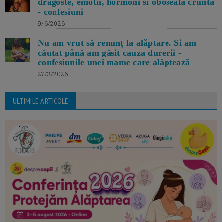
dragoste, emotii, hormoni si oboseala crunta
- confesiuni
9/6/2026
Nu am vrut să renunț la alăptare. Si am
căutat până am găsit cauza durerii -
confesiunile unei mame care alăptează
27/3/2026
ULTIMILE ARTICOLE