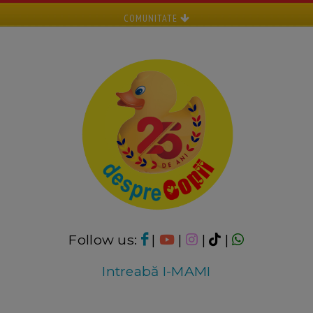
COMUNITATE
Follow us:
|
|
|
|
Intreabă I-MAMI