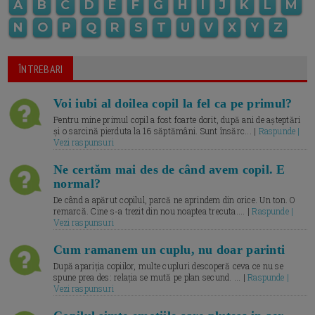
A
B
C
D
E
F
G
H
I
J
K
L
M
N
O
P
Q
R
S
T
U
V
X
Y
Z
ÎNTREBARI
Voi iubi al doilea copil la fel ca pe primul?
Pentru mine primul copil a fost foarte dorit, după ani de așteptări
și o sarcină pierduta la 16 săptămâni. Sunt însărc... |
Raspunde |
Vezi raspunsuri
Ne certăm mai des de când avem copil. E
normal?
De când a apărut copilul, parcă ne aprindem din orice. Un ton. O
remarcă. Cine s-a trezit din nou noaptea trecuta.... |
Raspunde |
Vezi raspunsuri
Cum ramanem un cuplu, nu doar parinti
După apariția copiilor, multe cupluri descoperă ceva ce nu se
spune prea des: relația se mută pe plan secund. ... |
Raspunde |
Vezi raspunsuri