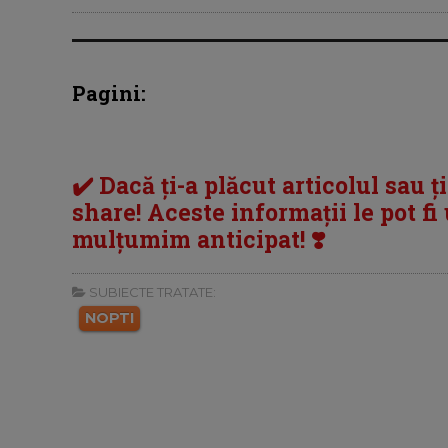
Pagini:
✔️ Dacă ți-a plăcut articolul sau ț
share! Aceste informații le pot fi u
mulțumim anticipat! ❣️
SUBIECTE TRATATE:
NOPTI