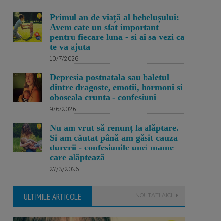
Primul an de viață al bebelușului:
Avem cate un sfat important
pentru fiecare luna - si ai sa vezi ca
te va ajuta
10/7/2026
Depresia postnatala sau baletul
dintre dragoste, emotii, hormoni si
oboseala crunta - confesiuni
9/6/2026
Nu am vrut să renunț la alăptare.
Si am căutat până am găsit cauza
durerii - confesiunile unei mame
care alăptează
27/3/2026
ULTIMILE ARTICOLE
NOUTATI AICI