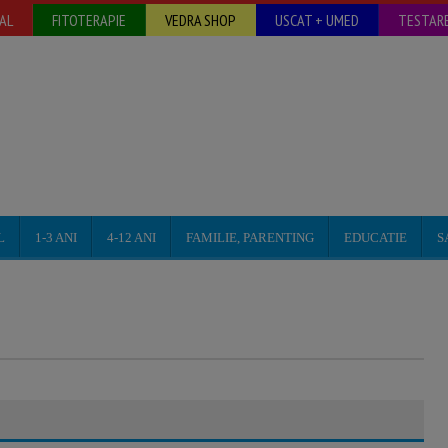
AL
FITOTERAPIE
VEDRA SHOP
USCAT + UMED
TESTARE
L
1-3 ANI
4-12 ANI
FAMILIE, PARENTING
EDUCATIE
S