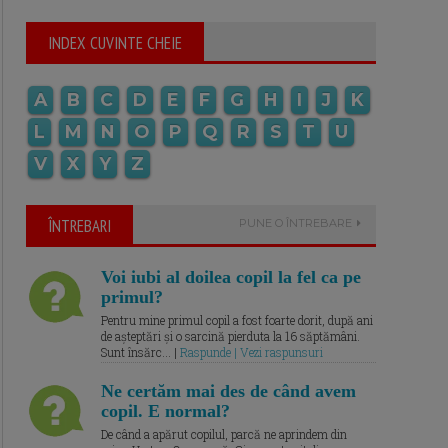
INDEX CUVINTE CHEIE
A
B
C
D
E
F
G
H
I
J
K
L
M
N
O
P
Q
R
S
T
U
V
X
Y
Z
ÎNTREBARI
PUNE O ÎNTREBARE
Voi iubi al doilea copil la fel ca pe
primul?
Pentru mine primul copil a fost foarte dorit, după ani
de așteptări și o sarcină pierduta la 16 săptămâni.
Sunt însărc... |
Raspunde | Vezi raspunsuri
Ne certăm mai des de când avem
copil. E normal?
De când a apărut copilul, parcă ne aprindem din