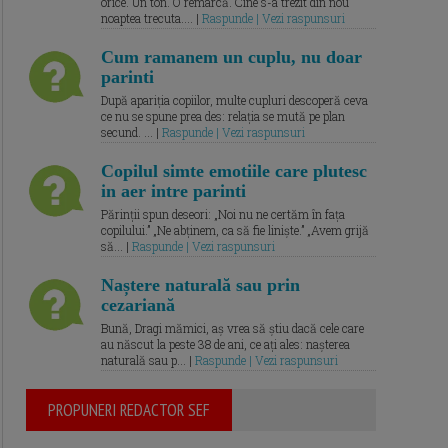
orice. Un ton. O remarcă. Cine s-a trezit din nou
noaptea trecuta.... |
Raspunde | Vezi raspunsuri
Cum ramanem un cuplu, nu doar
parinti
După apariția copiilor, multe cupluri descoperă ceva
ce nu se spune prea des: relația se mută pe plan
secund. ... |
Raspunde | Vezi raspunsuri
Copilul simte emotiile care plutesc
in aer intre parinti
Părinții spun deseori: „Noi nu ne certăm în fața
copilului.” „Ne abținem, ca să fie liniște.” „Avem grijă
să... |
Raspunde | Vezi raspunsuri
Naștere naturală sau prin
cezariană
Bună, Dragi mămici, aș vrea să știu dacă cele care
au născut la peste 38 de ani, ce ați ales: nașterea
naturală sau p... |
Raspunde | Vezi raspunsuri
PROPUNERI REDACTOR SEF