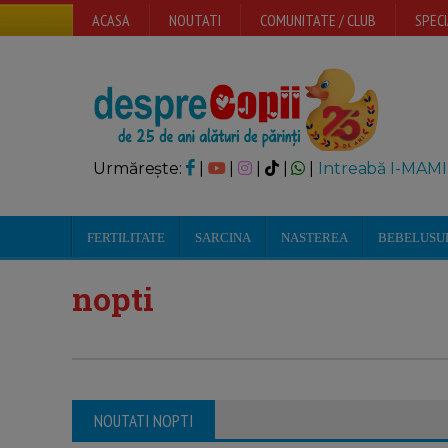
ACASA
NOUTATI
COMUNITATE / CLUB
SPECI
Urmărește:
|
|
|
|
|
Intreabă I-MAMI
FERTILITATE
SARCINA
NASTEREA
BEBELUSU
nopti
NOUTATI NOPTI