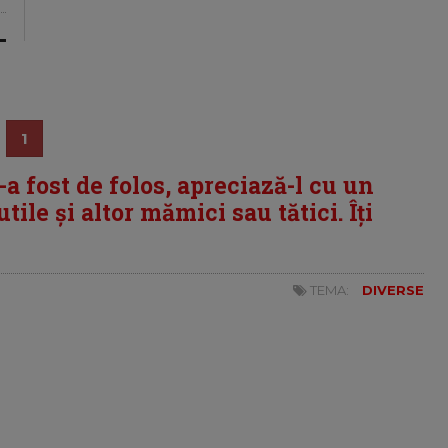
1
i-a fost de folos, apreciază-l cu un
tile și altor mămici sau tătici. Îți
TEMA:
DIVERSE