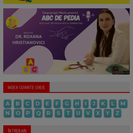
INDEX CUVINTE CHEIE
A
B
C
D
E
F
G
H
I
J
K
L
M
N
O
P
Q
R
S
T
U
V
X
Y
Z
ÎNTREBARI