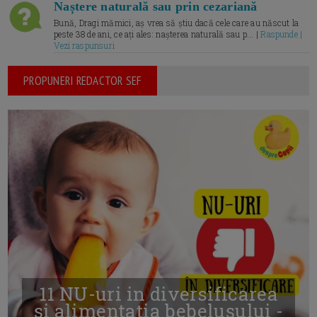
Naștere naturală sau prin cezariană
Bună, Dragi mămici, aș vrea să știu dacă cele care au născut la
peste 38 de ani, ce ați ales: nașterea naturală sau p... |
Raspunde |
Vezi raspunsuri
PROPUNERI REDACTOR SEF
11 NU-uri in diversificarea
și alimentația bebelușului -