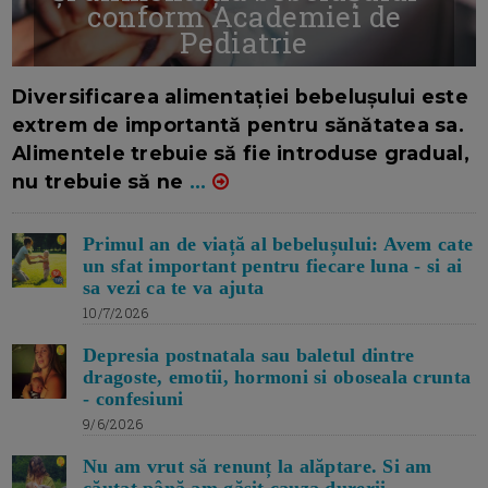
conform Academiei de
Pediatrie
16/7/2026
AUTOR: EDITOR DC.
Diversificarea alimentației bebelușului este
extrem de importantă pentru sănătatea sa.
Alimentele trebuie să fie introduse gradual,
nu trebuie să ne
...
Primul an de viață al bebelușului: Avem cate
un sfat important pentru fiecare luna - si ai
sa vezi ca te va ajuta
10/7/2026
Depresia postnatala sau baletul dintre
dragoste, emotii, hormoni si oboseala crunta
- confesiuni
9/6/2026
Nu am vrut să renunț la alăptare. Si am