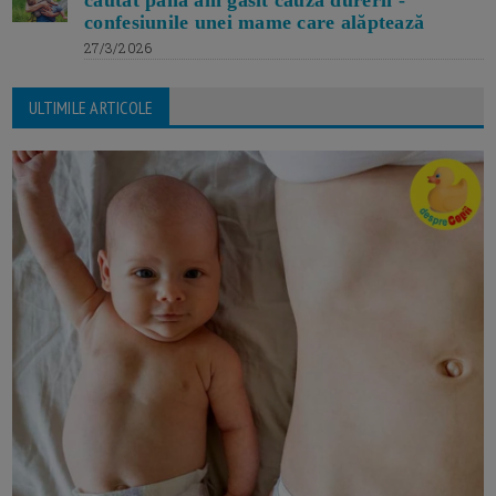
căutat până am găsit cauza durerii -
confesiunile unei mame care alăptează
27/3/2026
ULTIMILE ARTICOLE