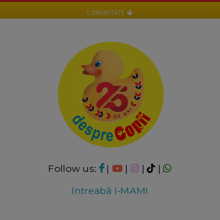
COMUNITATE
Follow us:
|
|
|
|
Intreabă I-MAMI