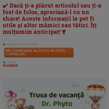
✔️ Dacă ți-a plăcut articolul sau ți-a
fost de folos, apreciază-l cu un
share! Aceste informații le pot fi
utile și altor mămici sau tătici. Îți
mulțumim anticipat! ❣️
SUBIECTE TRATATE:
NU CONSUMA ALCOOL IN FATA
COPIILOR
TEMA:
DIVERSE