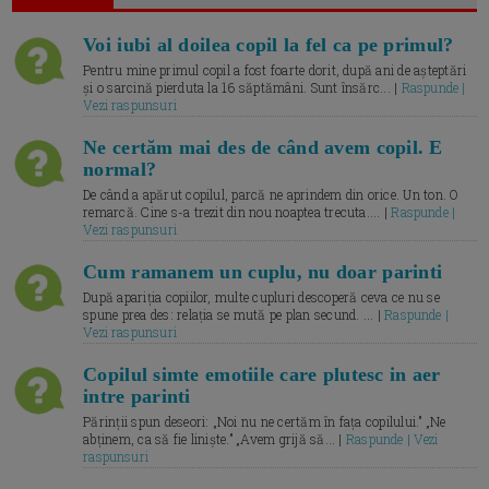
Voi iubi al doilea copil la fel ca pe primul?
Pentru mine primul copil a fost foarte dorit, după ani de așteptări
și o sarcină pierduta la 16 săptămâni. Sunt însărc... |
Raspunde |
Vezi raspunsuri
Ne certăm mai des de când avem copil. E
normal?
De când a apărut copilul, parcă ne aprindem din orice. Un ton. O
remarcă. Cine s-a trezit din nou noaptea trecuta.... |
Raspunde |
Vezi raspunsuri
Cum ramanem un cuplu, nu doar parinti
După apariția copiilor, multe cupluri descoperă ceva ce nu se
spune prea des: relația se mută pe plan secund. ... |
Raspunde |
Vezi raspunsuri
Copilul simte emotiile care plutesc in aer
intre parinti
Părinții spun deseori: „Noi nu ne certăm în fața copilului.” „Ne
abținem, ca să fie liniște.” „Avem grijă să... |
Raspunde | Vezi
raspunsuri