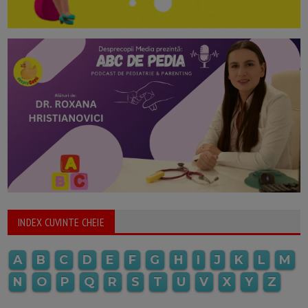
INDEX CUVINTE CHEIE
A
B
C
D
E
F
G
H
I
J
K
L
M
N
O
P
Q
R
S
T
U
V
X
Y
Z