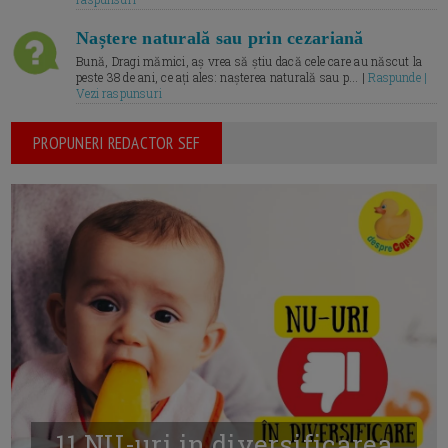
Naștere naturală sau prin cezariană
Bună, Dragi mămici, aș vrea să știu dacă cele care au născut la
peste 38 de ani, ce ați ales: nașterea naturală sau p... |
Raspunde |
Vezi raspunsuri
PROPUNERI REDACTOR SEF
11 NU-uri in diversificarea