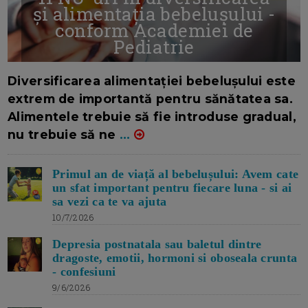
și alimentația bebelușului -
conform Academiei de
Pediatrie
16/7/2026
AUTOR: EDITOR DC.
Diversificarea alimentației bebelușului este
extrem de importantă pentru sănătatea sa.
Alimentele trebuie să fie introduse gradual,
nu trebuie să ne
...
Primul an de viață al bebelușului: Avem cate
un sfat important pentru fiecare luna - si ai
sa vezi ca te va ajuta
10/7/2026
Depresia postnatala sau baletul dintre
dragoste, emotii, hormoni si oboseala crunta
- confesiuni
9/6/2026