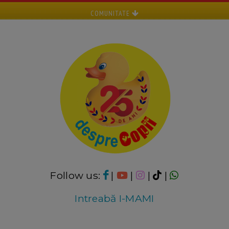
COMUNITATE
Follow us:
|
|
|
|
Intreabă I-MAMI