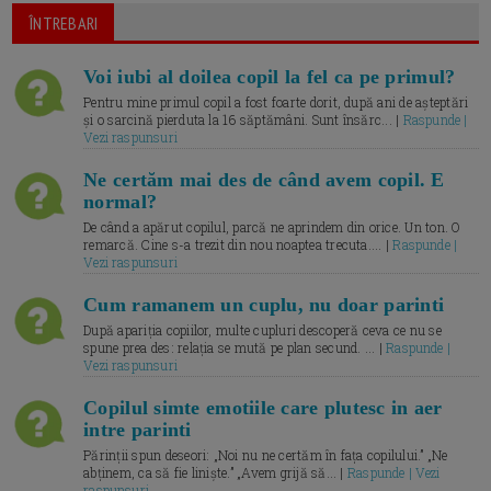
ÎNTREBARI
Voi iubi al doilea copil la fel ca pe primul?
Pentru mine primul copil a fost foarte dorit, după ani de așteptări
și o sarcină pierduta la 16 săptămâni. Sunt însărc... |
Raspunde |
Vezi raspunsuri
Ne certăm mai des de când avem copil. E
normal?
De când a apărut copilul, parcă ne aprindem din orice. Un ton. O
remarcă. Cine s-a trezit din nou noaptea trecuta.... |
Raspunde |
Vezi raspunsuri
Cum ramanem un cuplu, nu doar parinti
După apariția copiilor, multe cupluri descoperă ceva ce nu se
spune prea des: relația se mută pe plan secund. ... |
Raspunde |
Vezi raspunsuri
Copilul simte emotiile care plutesc in aer
intre parinti
Părinții spun deseori: „Noi nu ne certăm în fața copilului.” „Ne
abținem, ca să fie liniște.” „Avem grijă să... |
Raspunde | Vezi
raspunsuri