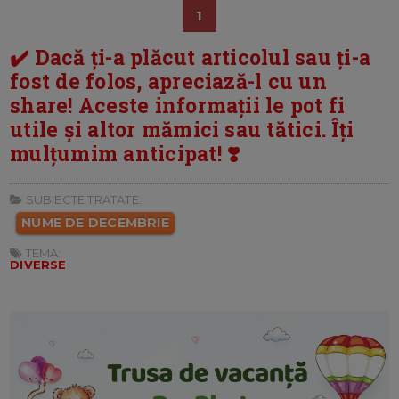
1
✔️ Dacă ți-a plăcut articolul sau ți-a
fost de folos, apreciază-l cu un
share! Aceste informații le pot fi
utile și altor mămici sau tătici. Îți
mulțumim anticipat! ❣️
SUBIECTE TRATATE:
NUME DE DECEMBRIE
TEMA:
DIVERSE