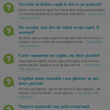
Voi iubi al doilea copil la fel ca pe primul?
Pentru mine primul copil a fost foarte dorit, după ani de așteptări
și o sarcină pierduta la 16 săptămâni. Sunt însărc... |
Raspunde |
Vezi raspunsuri
Ne certăm mai des de când avem copil. E
normal?
De când a apărut copilul, parcă ne aprindem din orice. Un ton. O
remarcă. Cine s-a trezit din nou noaptea trecuta.... |
Raspunde |
Vezi raspunsuri
Cum ramanem un cuplu, nu doar parinti
După apariția copiilor, multe cupluri descoperă ceva ce nu se
spune prea des: relația se mută pe plan secund. ... |
Raspunde |
Vezi raspunsuri
Copilul simte emotiile care plutesc in aer
intre parinti
Părinții spun deseori: „Noi nu ne certăm în fața copilului.” „Ne
abținem, ca să fie liniște.” „Avem grijă să... |
Raspunde | Vezi
raspunsuri
Naștere naturală sau prin cezariană