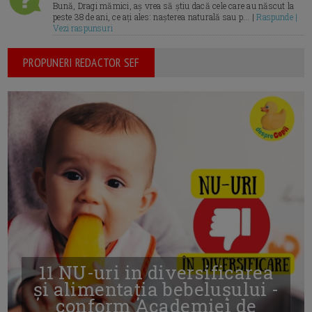
Bună, Dragi mămici, aș vrea să știu dacă cele care au născut la
peste 38 de ani, ce ați ales: nașterea naturală sau p... |
Raspunde |
Vezi raspunsuri
PROPUNERI REDACTOR SEF
11 NU-uri in diversificarea
și alimentația bebelușului -
conform Academiei de