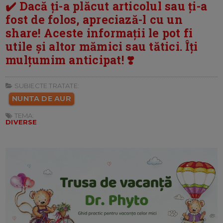
✔️ Dacă ți-a plăcut articolul sau ți-a
fost de folos, apreciază-l cu un
share! Aceste informații le pot fi
utile și altor mămici sau tătici. Îți
mulțumim anticipat! ❣️
SUBIECTE TRATATE:
NUNTA DE AUR
TEMA:
DIVERSE