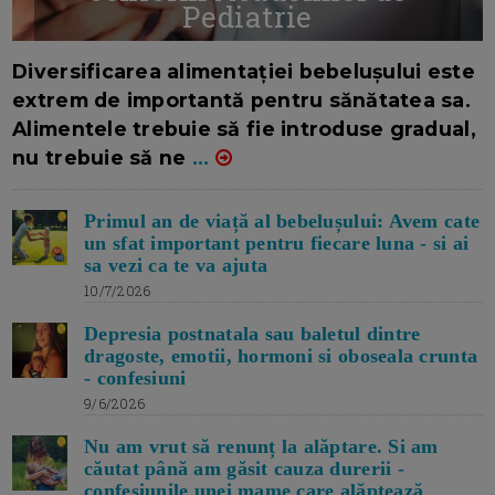
Pediatrie
16/7/2026
AUTOR: EDITOR DC.
Diversificarea alimentației bebelușului este
extrem de importantă pentru sănătatea sa.
Alimentele trebuie să fie introduse gradual,
nu trebuie să ne
...
Primul an de viață al bebelușului: Avem cate
un sfat important pentru fiecare luna - si ai
sa vezi ca te va ajuta
10/7/2026
Depresia postnatala sau baletul dintre
dragoste, emotii, hormoni si oboseala crunta
- confesiuni
9/6/2026
Nu am vrut să renunț la alăptare. Si am
căutat până am găsit cauza durerii -
confesiunile unei mame care alăptează