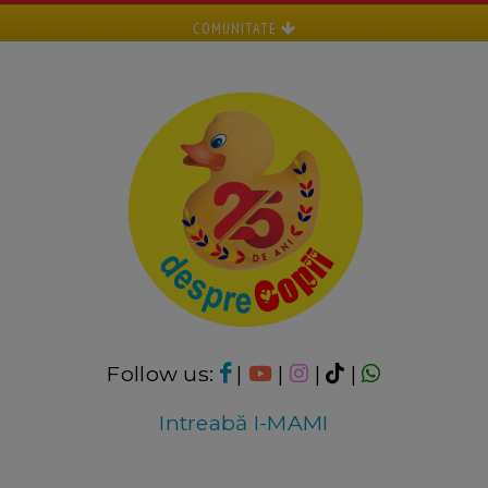
COMUNITATE
Follow us:
|
|
|
|
Intreabă I-MAMI