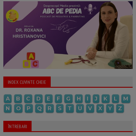
INDEX CUVINTE CHEIE
A
B
C
D
E
F
G
H
I
J
K
L
M
N
O
P
Q
R
S
T
U
V
X
Y
Z
ÎNTREBARI