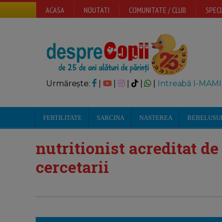
ACASA
NOUTATI
COMUNITATE / CLUB
SPECI
Urmărește:
|
|
|
|
|
Intreabă I-MAMI
FERTILITATE
SARCINA
NASTEREA
BEBELUSU
nutritionist acreditat de
cercetarii