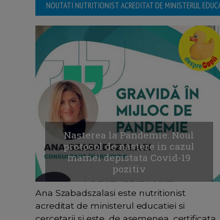
NOUTATI NUTRITIONIST ACREDITAT DE MINISTERUL EDUCAT
Nasterea la Pandemie. Noul
protocol de nastere in cazul
mamei depistata Covid-19
pozitiv
Ana Szabadszalasi este nutritionist
acreditat de ministerul educatiei si
cercetarii si este, de asemenea, certificata