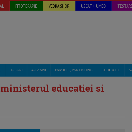
AL
FITOTERAPIE
VEDRA SHOP
USCAT + UMED
TESTARE
L
1-3 ANI
4-12 ANI
FAMILIE, PARENTING
EDUCATIE
S
 ministerul educatiei si