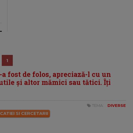
1
i-a fost de folos, apreciază-l cu un
tile și altor mămici sau tătici. Îți
TEMA:
DIVERSE
ATIEI SI CERCETARII