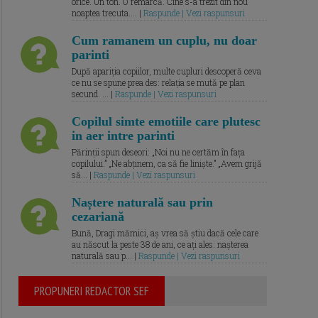
orice. Un ton. O remarcă. Cine s-a trezit din nou
noaptea trecuta.... |
Raspunde | Vezi raspunsuri
Cum ramanem un cuplu, nu doar
parinti
După apariția copiilor, multe cupluri descoperă ceva
ce nu se spune prea des: relația se mută pe plan
secund. ... |
Raspunde | Vezi raspunsuri
Copilul simte emotiile care plutesc
in aer intre parinti
Părinții spun deseori: „Noi nu ne certăm în fața
copilului.” „Ne abținem, ca să fie liniște.” „Avem grijă
să... |
Raspunde | Vezi raspunsuri
Naștere naturală sau prin
cezariană
Bună, Dragi mămici, aș vrea să știu dacă cele care
au născut la peste 38 de ani, ce ați ales: nașterea
naturală sau p... |
Raspunde | Vezi raspunsuri
PROPUNERI REDACTOR SEF