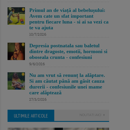
Primul an de viață al bebelușului:
Avem cate un sfat important
pentru fiecare luna - si ai sa vezi ca
te va ajuta
10/7/2026
Depresia postnatala sau baletul
dintre dragoste, emotii, hormoni si
oboseala crunta - confesiuni
9/6/2026
Nu am vrut să renunț la alăptare.
Si am căutat până am găsit cauza
durerii - confesiunile unei mame
care alăptează
27/3/2026
ULTIMILE ARTICOLE
NOUTATI AICI