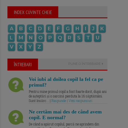
INDEX CUVINTE CHEIE
A
B
C
D
E
F
G
H
I
J
K
L
M
N
O
P
Q
R
S
T
U
V
X
Y
Z
ÎNTREBARI
PUNE O ÎNTREBARE
Voi iubi al doilea copil la fel ca pe
primul?
Pentru mine primul copil a fost foarte dorit, după ani
de așteptări și o sarcină pierduta la 16 săptămâni.
Sunt însărc... |
Raspunde | Vezi raspunsuri
Ne certăm mai des de când avem
copil. E normal?
De când a apărut copilul, parcă ne aprindem din