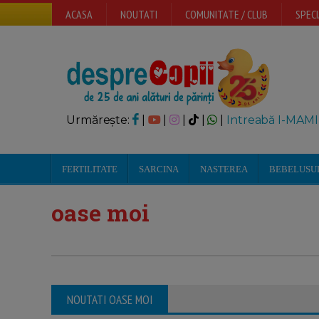
ACASA
NOUTATI
COMUNITATE / CLUB
SPECI
Urmărește:
|
|
|
|
|
Intreabă I-MAMI
FERTILITATE
SARCINA
NASTEREA
BEBELUSU
oase moi
NOUTATI OASE MOI