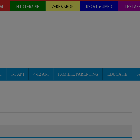
AL
FITOTERAPIE
VEDRA SHOP
USCAT + UMED
TESTARE
L
1-3 ANI
4-12 ANI
FAMILIE, PARENTING
EDUCATIE
S