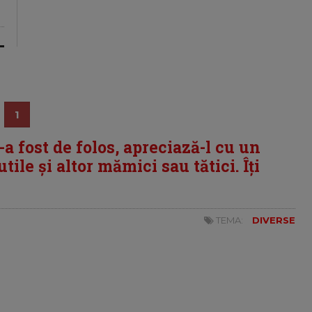
1
i-a fost de folos, apreciază-l cu un
tile și altor mămici sau tătici. Îți
TEMA:
DIVERSE