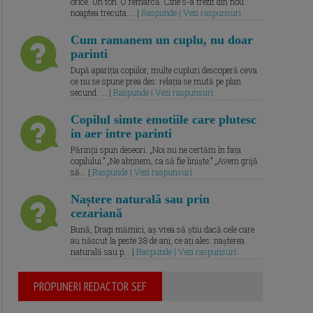
orice. Un ton. O remarcă. Cine s-a trezit din nou
noaptea trecuta.... |
Raspunde | Vezi raspunsuri
Cum ramanem un cuplu, nu doar
parinti
După apariția copiilor, multe cupluri descoperă ceva
ce nu se spune prea des: relația se mută pe plan
secund. ... |
Raspunde | Vezi raspunsuri
Copilul simte emotiile care plutesc
in aer intre parinti
Părinții spun deseori: „Noi nu ne certăm în fața
copilului.” „Ne abținem, ca să fie liniște.” „Avem grijă
să... |
Raspunde | Vezi raspunsuri
Naștere naturală sau prin
cezariană
Bună, Dragi mămici, aș vrea să știu dacă cele care
au născut la peste 38 de ani, ce ați ales: nașterea
naturală sau p... |
Raspunde | Vezi raspunsuri
PROPUNERI REDACTOR SEF