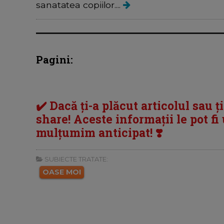
sanatatea copiilor....
Pagini:
✔️ Dacă ți-a plăcut articolul sau ț
share! Aceste informații le pot fi u
mulțumim anticipat! ❣️
SUBIECTE TRATATE:
OASE MOI