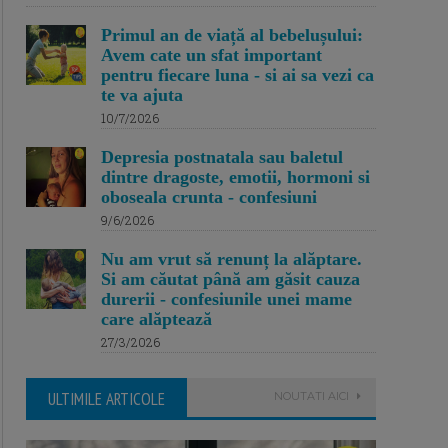
Primul an de viață al bebelușului:
Avem cate un sfat important
pentru fiecare luna - si ai sa vezi ca
te va ajuta
10/7/2026
Depresia postnatala sau baletul
dintre dragoste, emotii, hormoni si
oboseala crunta - confesiuni
9/6/2026
Nu am vrut să renunț la alăptare.
Si am căutat până am găsit cauza
durerii - confesiunile unei mame
care alăptează
27/3/2026
ULTIMILE ARTICOLE
NOUTATI AICI