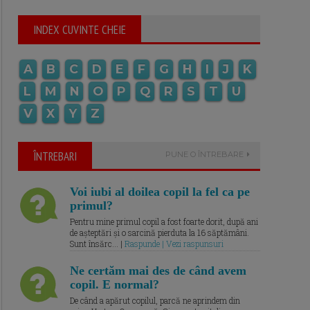
INDEX CUVINTE CHEIE
A
B
C
D
E
F
G
H
I
J
K
L
M
N
O
P
Q
R
S
T
U
V
X
Y
Z
ÎNTREBARI
PUNE O ÎNTREBARE
Voi iubi al doilea copil la fel ca pe
primul?
Pentru mine primul copil a fost foarte dorit, după ani
de așteptări și o sarcină pierduta la 16 săptămâni.
Sunt însărc... |
Raspunde | Vezi raspunsuri
Ne certăm mai des de când avem
copil. E normal?
De când a apărut copilul, parcă ne aprindem din