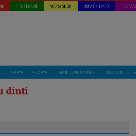
AL
FITOTERAPIE
VEDRA SHOP
USCAT + UMED
TESTARE
L
1-3 ANI
4-12 ANI
FAMILIE, PARENTING
EDUCATIE
S
u dinti