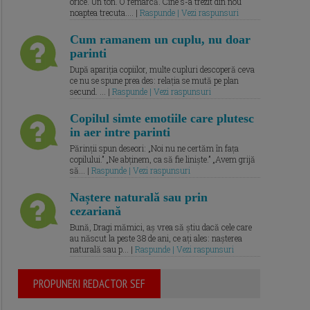
orice. Un ton. O remarcă. Cine s-a trezit din nou
noaptea trecuta.... |
Raspunde | Vezi raspunsuri
Cum ramanem un cuplu, nu doar
parinti
După apariția copiilor, multe cupluri descoperă ceva
ce nu se spune prea des: relația se mută pe plan
secund. ... |
Raspunde | Vezi raspunsuri
Copilul simte emotiile care plutesc
in aer intre parinti
Părinții spun deseori: „Noi nu ne certăm în fața
copilului.” „Ne abținem, ca să fie liniște.” „Avem grijă
să... |
Raspunde | Vezi raspunsuri
Naștere naturală sau prin
cezariană
Bună, Dragi mămici, aș vrea să știu dacă cele care
au născut la peste 38 de ani, ce ați ales: nașterea
naturală sau p... |
Raspunde | Vezi raspunsuri
PROPUNERI REDACTOR SEF