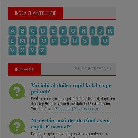
INDEX CUVINTE CHEIE
A
B
C
D
E
F
G
H
I
J
K
L
M
N
O
P
Q
R
S
T
U
V
X
Y
Z
ÎNTREBARI
PUNE O ÎNTREBARE
Voi iubi al doilea copil la fel ca pe
primul?
Pentru mine primul copil a fost foarte dorit, după ani
de așteptări și o sarcină pierduta la 16 săptămâni.
Sunt însărc... |
Raspunde | Vezi raspunsuri
Ne certăm mai des de când avem
copil. E normal?
De când a apărut copilul, parcă ne aprindem din