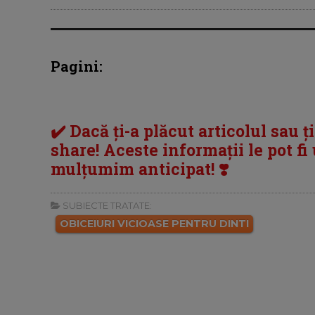
Pagini:
✔️ Dacă ți-a plăcut articolul sau ț
share! Aceste informații le pot fi u
mulțumim anticipat! ❣️
SUBIECTE TRATATE:
OBICEIURI VICIOASE PENTRU DINTI