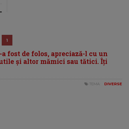
1
i-a fost de folos, apreciază-l cu un
tile și altor mămici sau tătici. Îți
TEMA:
DIVERSE