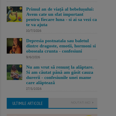
Primul an de viață al bebelușului:
Avem cate un sfat important
pentru fiecare luna - si ai sa vezi ca
te va ajuta
10/7/2026
Depresia postnatala sau baletul
dintre dragoste, emotii, hormoni si
oboseala crunta - confesiuni
9/6/2026
Nu am vrut să renunț la alăptare.
Si am căutat până am găsit cauza
durerii - confesiunile unei mame
care alăptează
27/3/2026
ULTIMILE ARTICOLE
NOUTATI AICI