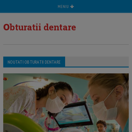
MENIU
o
bturatii dentare
NOUTATI OBTURATII DENTARE