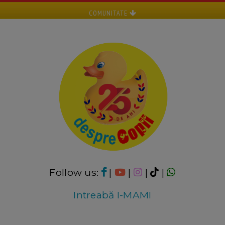
COMUNITATE
Follow us:
|
|
|
|
Intreabă I-MAMI