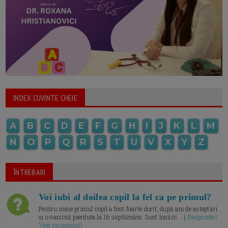
INDEX CUVINTE CHEIE
A
B
C
D
E
F
G
H
I
J
K
L
M
N
O
P
Q
R
S
T
U
V
X
Y
Z
ÎNTREBARI
Voi iubi al doilea copil la fel ca pe primul?
Pentru mine primul copil a fost foarte dorit, după ani de așteptări
și o sarcină pierduta la 16 săptămâni. Sunt însărc... |
Raspunde |
Vezi raspunsuri