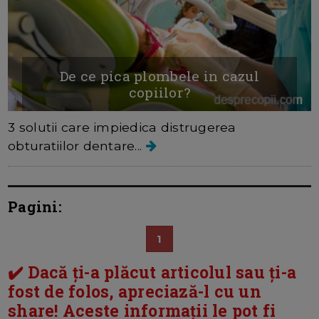
De ce pica plombele in cazul
copiilor?
3 solutii care impiedica distrugerea
obturatiilor dentare...
Pagini:
1
✔️ Dacă ți-a plăcut articolul sau ți-a
fost de folos, apreciază-l cu un
share! Aceste informații le pot fi