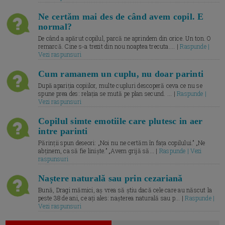
Ne certăm mai des de când avem copil. E
normal?
De când a apărut copilul, parcă ne aprindem din orice. Un ton. O
remarcă. Cine s-a trezit din nou noaptea trecuta.... |
Raspunde |
Vezi raspunsuri
Cum ramanem un cuplu, nu doar parinti
După apariția copiilor, multe cupluri descoperă ceva ce nu se
spune prea des: relația se mută pe plan secund. ... |
Raspunde |
Vezi raspunsuri
Copilul simte emotiile care plutesc in aer
intre parinti
Părinții spun deseori: „Noi nu ne certăm în fața copilului.” „Ne
abținem, ca să fie liniște.” „Avem grijă să... |
Raspunde | Vezi
raspunsuri
Naștere naturală sau prin cezariană
Bună, Dragi mămici, aș vrea să știu dacă cele care au născut la
peste 38 de ani, ce ați ales: nașterea naturală sau p... |
Raspunde |
Vezi raspunsuri