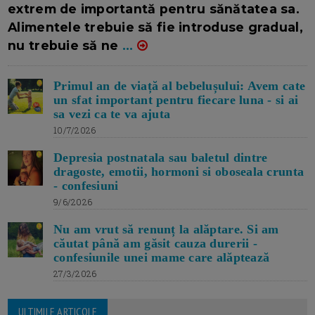
extrem de importantă pentru sănătatea sa.
Alimentele trebuie să fie introduse gradual,
nu trebuie să ne
...
Primul an de viață al bebelușului: Avem cate
un sfat important pentru fiecare luna - si ai
sa vezi ca te va ajuta
10/7/2026
Depresia postnatala sau baletul dintre
dragoste, emotii, hormoni si oboseala crunta
- confesiuni
9/6/2026
Nu am vrut să renunț la alăptare. Si am
căutat până am găsit cauza durerii -
confesiunile unei mame care alăptează
27/3/2026
ULTIMILE ARTICOLE