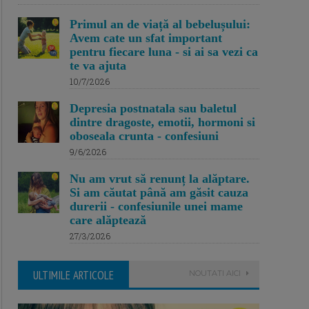
Primul an de viață al bebelușului:
Avem cate un sfat important
pentru fiecare luna - si ai sa vezi ca
te va ajuta
10/7/2026
Depresia postnatala sau baletul
dintre dragoste, emotii, hormoni si
oboseala crunta - confesiuni
9/6/2026
Nu am vrut să renunț la alăptare.
Si am căutat până am găsit cauza
durerii - confesiunile unei mame
care alăptează
27/3/2026
ULTIMILE ARTICOLE
NOUTATI AICI