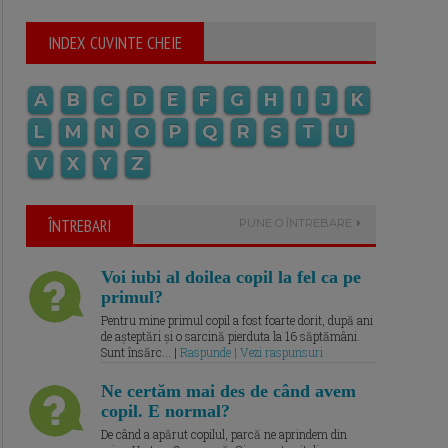
INDEX CUVINTE CHEIE
A
B
C
D
E
F
G
H
I
J
K
L
M
N
O
P
Q
R
S
T
U
V
X
Y
Z
ÎNTREBARI
PUNE O ÎNTREBARE
Voi iubi al doilea copil la fel ca pe
primul?
Pentru mine primul copil a fost foarte dorit, după ani
de așteptări și o sarcină pierduta la 16 săptămâni.
Sunt însărc... |
Raspunde | Vezi raspunsuri
Ne certăm mai des de când avem
copil. E normal?
De când a apărut copilul, parcă ne aprindem din