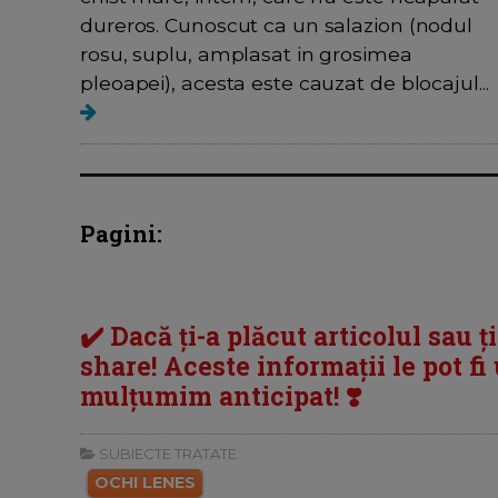
dureros. Cunoscut ca un salazion (nodul
rosu, suplu, amplasat in grosimea
pleoapei), acesta este cauzat de blocajul...
Pagini:
✔️ Dacă ți-a plăcut articolul sau ț
share! Aceste informații le pot fi u
mulțumim anticipat! ❣️
SUBIECTE TRATATE:
OCHI LENES