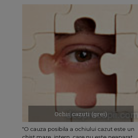
Ochii cazuti (grei)
"O cauza posibila a ochiului cazut este un
chist mare, intern, care nu este neaparat