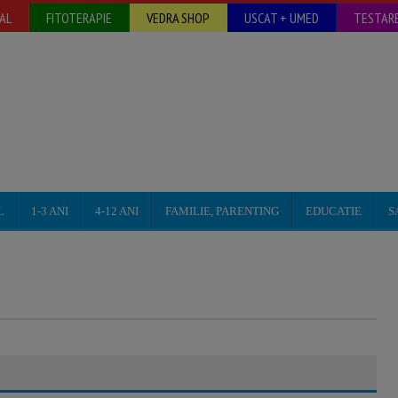
AL
FITOTERAPIE
VEDRA SHOP
USCAT + UMED
TESTARE
L
1-3 ANI
4-12 ANI
FAMILIE, PARENTING
EDUCATIE
S