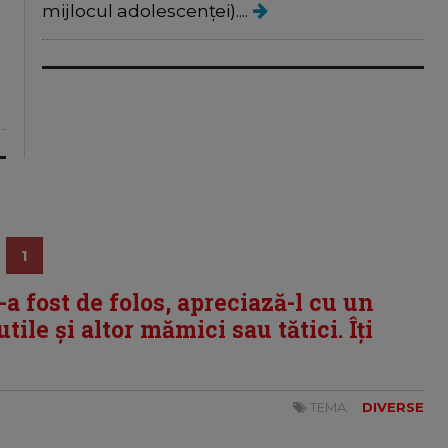
mijlocul adolescenței)....
1
i-a fost de folos, apreciază-l cu un
tile și altor mămici sau tătici. Îți
TEMA:
DIVERSE