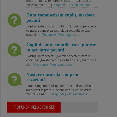
orice. Un ton. O remarcă. Cine s-a trezit din nou
noaptea trecuta.... |
Raspunde | Vezi raspunsuri
Cum ramanem un cuplu, nu doar
parinti
După apariția copiilor, multe cupluri descoperă ceva
ce nu se spune prea des: relația se mută pe plan
secund. ... |
Raspunde | Vezi raspunsuri
Copilul simte emotiile care plutesc
in aer intre parinti
Părinții spun deseori: „Noi nu ne certăm în fața
copilului.” „Ne abținem, ca să fie liniște.” „Avem grijă
să... |
Raspunde | Vezi raspunsuri
Naștere naturală sau prin
cezariană
Bună, Dragi mămici, aș vrea să știu dacă cele care
au născut la peste 38 de ani, ce ați ales: nașterea
naturală sau p... |
Raspunde | Vezi raspunsuri
PROPUNERI REDACTOR SEF