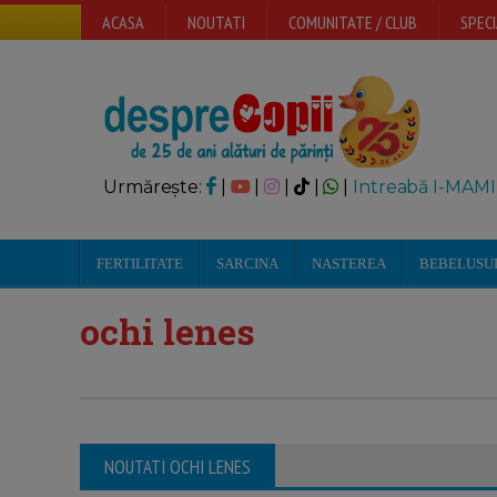
ACASA
NOUTATI
COMUNITATE / CLUB
SPECI
Urmărește:
|
|
|
|
|
Intreabă I-MAMI
FERTILITATE
SARCINA
NASTEREA
BEBELUSU
ochi lenes
NOUTATI OCHI LENES