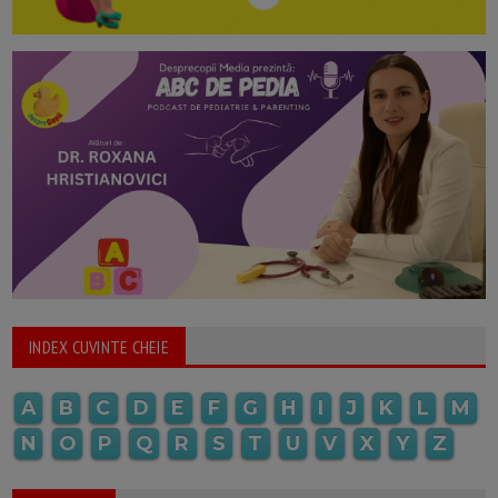
INDEX CUVINTE CHEIE
A
B
C
D
E
F
G
H
I
J
K
L
M
N
O
P
Q
R
S
T
U
V
X
Y
Z