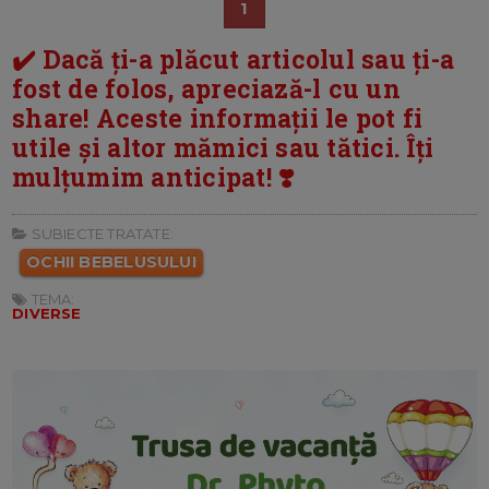
1
✔️ Dacă ți-a plăcut articolul sau ți-a
fost de folos, apreciază-l cu un
share! Aceste informații le pot fi
utile și altor mămici sau tătici. Îți
mulțumim anticipat! ❣️
SUBIECTE TRATATE:
OCHII BEBELUSULUI
TEMA:
DIVERSE