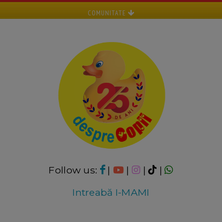
COMUNITATE
Follow us:
|
|
|
|
Intreabă I-MAMI