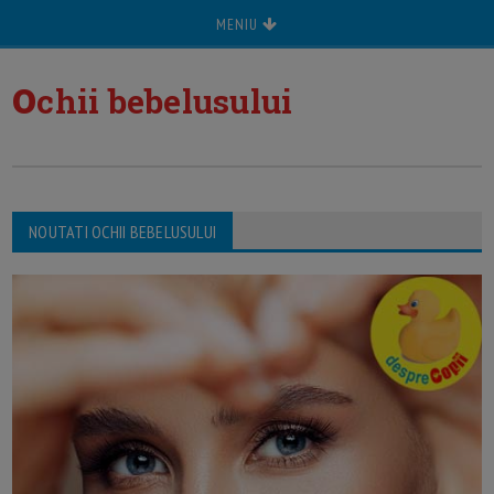
MENIU
o
chii bebelusului
NOUTATI OCHII BEBELUSULUI