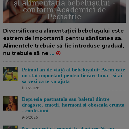
și alimentația bebelușului -
conform Academiei de
Pediatrie
16/7/2026
AUTOR: EDITOR DC.
Diversificarea alimentației bebelușului este
extrem de importantă pentru sănătatea sa.
Alimentele trebuie să fie introduse gradual,
nu trebuie să ne
...
Primul an de viață al bebelușului: Avem cate
un sfat important pentru fiecare luna - si ai
sa vezi ca te va ajuta
10/7/2026
Depresia postnatala sau baletul dintre
dragoste, emotii, hormoni si oboseala crunta
- confesiuni
9/6/2026
Nu am vrut să renunț la alăptare. Si am