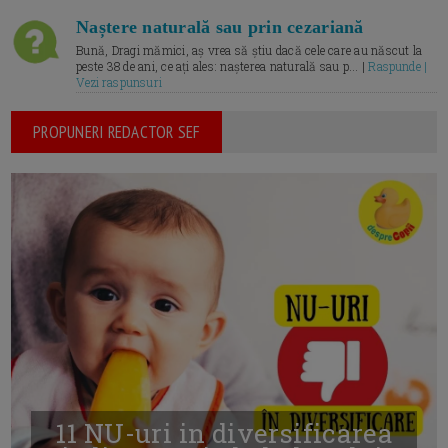
Naștere naturală sau prin cezariană
Bună, Dragi mămici, aș vrea să știu dacă cele care au născut la
peste 38 de ani, ce ați ales: nașterea naturală sau p... |
Raspunde |
Vezi raspunsuri
PROPUNERI REDACTOR SEF
11 NU-uri in diversificarea