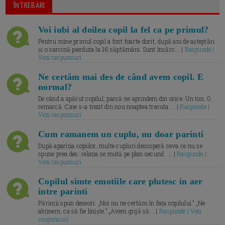
ÎNTREBARI
Voi iubi al doilea copil la fel ca pe primul?
Pentru mine primul copil a fost foarte dorit, după ani de așteptări
și o sarcină pierduta la 16 săptămâni. Sunt însărc... |
Raspunde |
Vezi raspunsuri
Ne certăm mai des de când avem copil. E
normal?
De când a apărut copilul, parcă ne aprindem din orice. Un ton. O
remarcă. Cine s-a trezit din nou noaptea trecuta.... |
Raspunde |
Vezi raspunsuri
Cum ramanem un cuplu, nu doar parinti
După apariția copiilor, multe cupluri descoperă ceva ce nu se
spune prea des: relația se mută pe plan secund. ... |
Raspunde |
Vezi raspunsuri
Copilul simte emotiile care plutesc in aer
intre parinti
Părinții spun deseori: „Noi nu ne certăm în fața copilului.” „Ne
abținem, ca să fie liniște.” „Avem grijă să... |
Raspunde | Vezi
raspunsuri