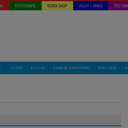
AL
FITOTERAPIE
VEDRA SHOP
USCAT + UMED
TESTARE
L
1-3 ANI
4-12 ANI
FAMILIE, PARENTING
EDUCATIE
S