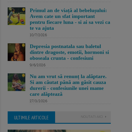
Primul an de viață al bebelușului:
Avem cate un sfat important
pentru fiecare luna - si ai sa vezi ca
te va ajuta
10/7/2026
Depresia postnatala sau baletul
dintre dragoste, emotii, hormoni si
oboseala crunta - confesiuni
9/6/2026
Nu am vrut să renunț la alăptare.
Si am căutat până am găsit cauza
durerii - confesiunile unei mame
care alăptează
27/3/2026
ULTIMILE ARTICOLE
NOUTATI AICI