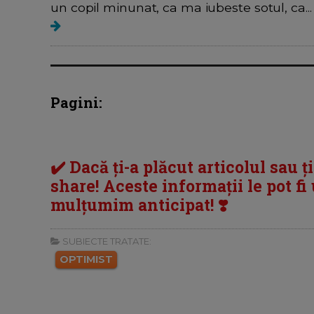
un copil minunat, ca ma iubeste sotul, ca...
Pagini:
✔️ Dacă ți-a plăcut articolul sau ț
share! Aceste informații le pot fi u
mulțumim anticipat! ❣️
SUBIECTE TRATATE:
OPTIMIST