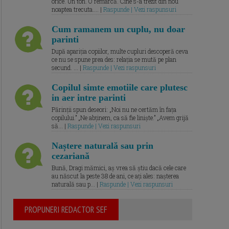
orice. Un ton. O remarcă. Cine s-a trezit din nou
noaptea trecuta.... |
Raspunde | Vezi raspunsuri
Cum ramanem un cuplu, nu doar
parinti
După apariția copiilor, multe cupluri descoperă ceva
ce nu se spune prea des: relația se mută pe plan
secund. ... |
Raspunde | Vezi raspunsuri
Copilul simte emotiile care plutesc
in aer intre parinti
Părinții spun deseori: „Noi nu ne certăm în fața
copilului.” „Ne abținem, ca să fie liniște.” „Avem grijă
să... |
Raspunde | Vezi raspunsuri
Naștere naturală sau prin
cezariană
Bună, Dragi mămici, aș vrea să știu dacă cele care
au născut la peste 38 de ani, ce ați ales: nașterea
naturală sau p... |
Raspunde | Vezi raspunsuri
PROPUNERI REDACTOR SEF