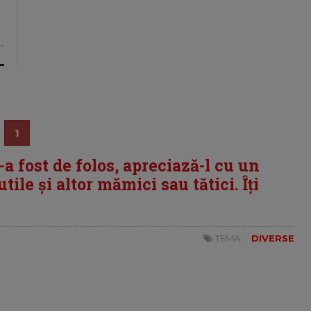
1
i-a fost de folos, apreciază-l cu un
tile și altor mămici sau tătici. Îți
TEMA:
DIVERSE