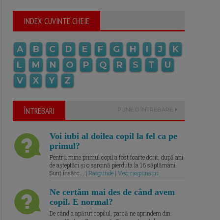
INDEX CUVINTE CHEIE
A
B
C
D
E
F
G
H
I
J
K
L
M
N
O
P
Q
R
S
T
U
V
X
Y
Z
ÎNTREBARI
PUNE O ÎNTREBARE
Voi iubi al doilea copil la fel ca pe
primul?
Pentru mine primul copil a fost foarte dorit, după ani
de așteptări și o sarcină pierduta la 16 săptămâni.
Sunt însărc... |
Raspunde | Vezi raspunsuri
Ne certăm mai des de când avem
copil. E normal?
De când a apărut copilul, parcă ne aprindem din