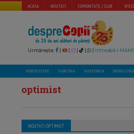
ACASA
NOUTATI
COMUNITATE / CLUB
SPECI
Urmărește:
|
|
|
|
|
Intreabă I-MAMI
FERTILITATE
SARCINA
NASTEREA
BEBELUSU
optimist
NOUTATI OPTIMIST