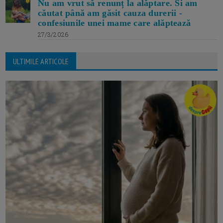
Nu am vrut să renunț la alăptare. Si am
căutat până am găsit cauza durerii -
confesiunile unei mame care alăptează
27/3/2026
ULTIMILE ARTICOLE