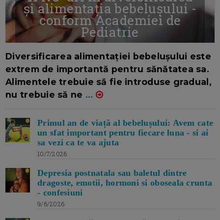
și alimentația bebelușului -
conform Academiei de
Pediatrie
16/7/2026
AUTOR: EDITOR DC.
Diversificarea alimentației bebelușului este
extrem de importantă pentru sănătatea sa.
Alimentele trebuie să fie introduse gradual,
nu trebuie să ne
...
Primul an de viață al bebelușului: Avem cate
un sfat important pentru fiecare luna - si ai
sa vezi ca te va ajuta
10/7/2026
Depresia postnatala sau baletul dintre
dragoste, emotii, hormoni si oboseala crunta
- confesiuni
9/6/2026