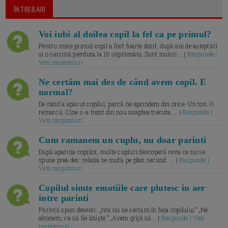
ÎNTREBARI
Voi iubi al doilea copil la fel ca pe primul?
Pentru mine primul copil a fost foarte dorit, după ani de așteptări
și o sarcină pierduta la 16 săptămâni. Sunt însărc... |
Raspunde |
Vezi raspunsuri
Ne certăm mai des de când avem copil. E
normal?
De când a apărut copilul, parcă ne aprindem din orice. Un ton. O
remarcă. Cine s-a trezit din nou noaptea trecuta.... |
Raspunde |
Vezi raspunsuri
Cum ramanem un cuplu, nu doar parinti
După apariția copiilor, multe cupluri descoperă ceva ce nu se
spune prea des: relația se mută pe plan secund. ... |
Raspunde |
Vezi raspunsuri
Copilul simte emotiile care plutesc in aer
intre parinti
Părinții spun deseori: „Noi nu ne certăm în fața copilului.” „Ne
abținem, ca să fie liniște.” „Avem grijă să... |
Raspunde | Vezi
raspunsuri