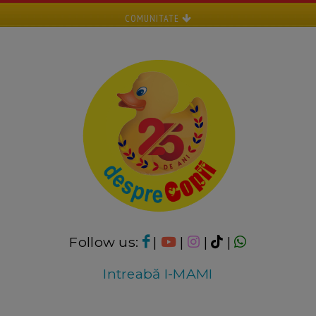
COMUNITATE
Follow us:
|
|
|
|
Intreabă I-MAMI