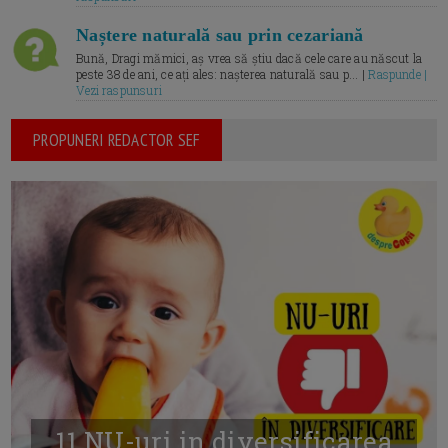
Naștere naturală sau prin cezariană
Bună, Dragi mămici, aș vrea să știu dacă cele care au născut la
peste 38 de ani, ce ați ales: nașterea naturală sau p... |
Raspunde |
Vezi raspunsuri
PROPUNERI REDACTOR SEF
11 NU-uri in diversificarea