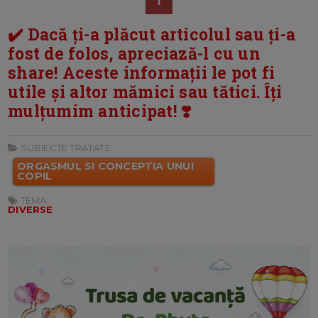
1
✔️ Dacă ți-a plăcut articolul sau ți-a
fost de folos, apreciază-l cu un
share! Aceste informații le pot fi
utile și altor mămici sau tătici. Îți
mulțumim anticipat! ❣️
SUBIECTE TRATATE:
ORGASMUL SI CONCEPTIA UNUI
COPIL
TEMA:
DIVERSE