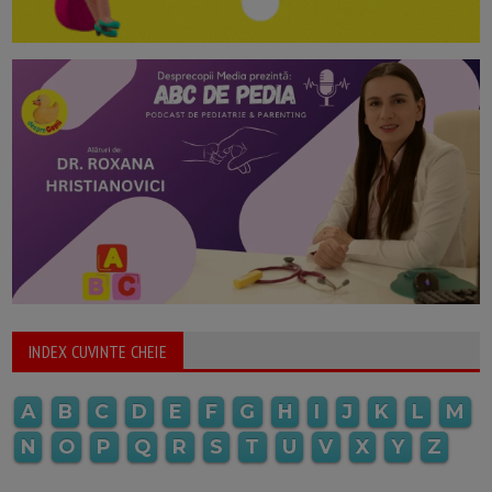
INDEX CUVINTE CHEIE
A
B
C
D
E
F
G
H
I
J
K
L
M
N
O
P
Q
R
S
T
U
V
X
Y
Z