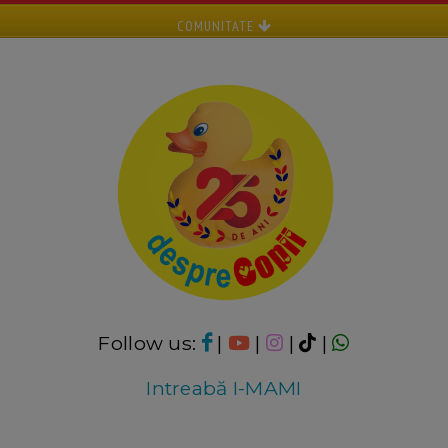
COMUNITATE
Follow us:
|
|
|
|
Intreabă I-MAMI