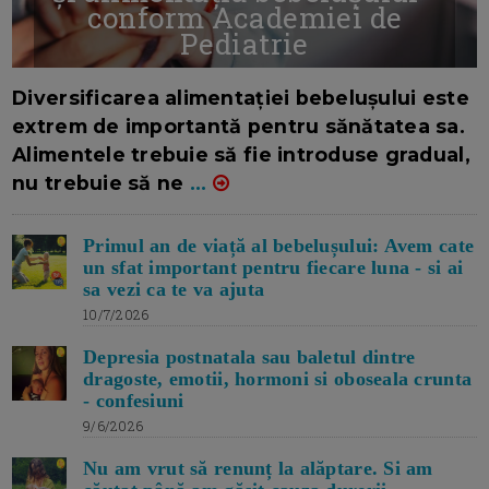
conform Academiei de
Pediatrie
16/7/2026
AUTOR: EDITOR DC.
Diversificarea alimentației bebelușului este
extrem de importantă pentru sănătatea sa.
Alimentele trebuie să fie introduse gradual,
nu trebuie să ne
...
Primul an de viață al bebelușului: Avem cate
un sfat important pentru fiecare luna - si ai
sa vezi ca te va ajuta
10/7/2026
Depresia postnatala sau baletul dintre
dragoste, emotii, hormoni si oboseala crunta
- confesiuni
9/6/2026
Nu am vrut să renunț la alăptare. Si am