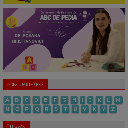
INDEX CUVINTE CHEIE
A
B
C
D
E
F
G
H
I
J
K
L
M
N
O
P
Q
R
S
T
U
V
X
Y
Z
ÎNTREBARI