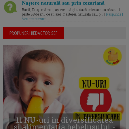
Naștere naturală sau prin cezariană
Bună, Dragi mămici, aș vrea să știu dacă cele care au născut la
peste 38 de ani, ce ați ales: nașterea naturală sau p... |
Raspunde |
Vezi raspunsuri
PROPUNERI REDACTOR SEF
11 NU-uri in diversificarea
și alimentația bebelușului -