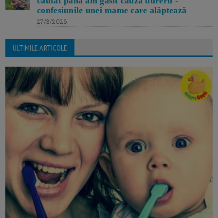
căutat până am găsit cauza durerii -
confesiunile unei mame care alăptează
27/3/2026
ULTIMILE ARTICOLE