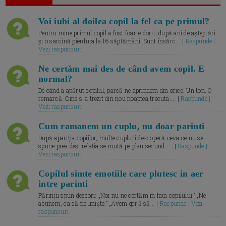
Voi iubi al doilea copil la fel ca pe primul?
Pentru mine primul copil a fost foarte dorit, după ani de așteptări
și o sarcină pierduta la 16 săptămâni. Sunt însărc... |
Raspunde |
Vezi raspunsuri
Ne certăm mai des de când avem copil. E
normal?
De când a apărut copilul, parcă ne aprindem din orice. Un ton. O
remarcă. Cine s-a trezit din nou noaptea trecuta.... |
Raspunde |
Vezi raspunsuri
Cum ramanem un cuplu, nu doar parinti
După apariția copiilor, multe cupluri descoperă ceva ce nu se
spune prea des: relația se mută pe plan secund. ... |
Raspunde |
Vezi raspunsuri
Copilul simte emotiile care plutesc in aer
intre parinti
Părinții spun deseori: „Noi nu ne certăm în fața copilului.” „Ne
abținem, ca să fie liniște.” „Avem grijă să... |
Raspunde | Vezi
raspunsuri