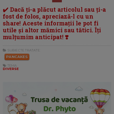
✔️ Dacă ți-a plăcut articolul sau ți-a
fost de folos, apreciază-l cu un
share! Aceste informații le pot fi
utile și altor mămici sau tătici. Îți
mulțumim anticipat! ❣️
SUBIECTE TRATATE:
PANCAKES
TEMA:
DIVERSE