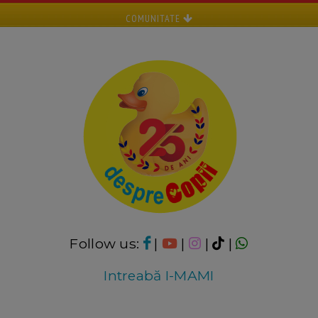
COMUNITATE
Follow us:
|
|
|
|
Intreabă I-MAMI