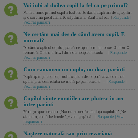
Voi iubi al doilea copil la fel ca pe primul?
Pentru mine primul copil a fost foarte dorit, după ani de așteptări
și o sarcină pierduta la 16 săptămâni. Sunt însărc... |
Raspunde |
Vezi raspunsuri
Ne certăm mai des de când avem copil. E
normal?
De când a apărut copilul, parcă ne aprindem din orice. Un ton. O
remarcă. Cine s-a trezit din nou noaptea trecuta.... |
Raspunde |
Vezi raspunsuri
Cum ramanem un cuplu, nu doar parinti
După apariția copiilor, multe cupluri descoperă ceva ce nu se
spune prea des: relația se mută pe plan secund. ... |
Raspunde |
Vezi raspunsuri
Copilul simte emotiile care plutesc in aer
intre parinti
Părinții spun deseori: „Noi nu ne certăm în fața copilului.” „Ne
abținem, ca să fie liniște.” „Avem grijă să... |
Raspunde | Vezi
raspunsuri
Naștere naturală sau prin cezariană