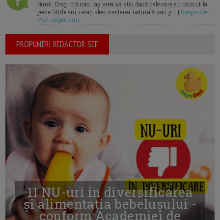
Bună, Dragi mămici, aș vrea să știu dacă cele care au născut la
peste 38 de ani, ce ați ales: nașterea naturală sau p... |
Raspunde |
Vezi raspunsuri
PROPUNERI REDACTOR SEF
11 NU-uri in diversificarea
și alimentația bebelușului -
conform Academiei de