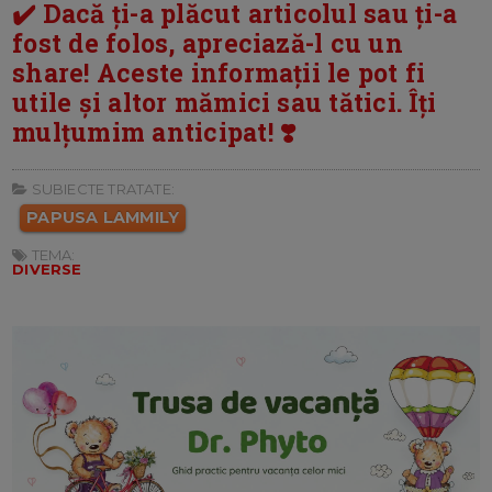
✔️ Dacă ți-a plăcut articolul sau ți-a
fost de folos, apreciază-l cu un
share! Aceste informații le pot fi
utile și altor mămici sau tătici. Îți
mulțumim anticipat! ❣️
SUBIECTE TRATATE:
PAPUSA LAMMILY
TEMA:
DIVERSE