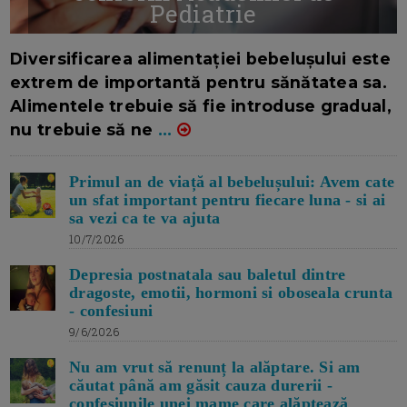
Pediatrie
16/7/2026
AUTOR: EDITOR DC.
Diversificarea alimentației bebelușului este
extrem de importantă pentru sănătatea sa.
Alimentele trebuie să fie introduse gradual,
nu trebuie să ne
...
Primul an de viață al bebelușului: Avem cate
un sfat important pentru fiecare luna - si ai
sa vezi ca te va ajuta
10/7/2026
Depresia postnatala sau baletul dintre
dragoste, emotii, hormoni si oboseala crunta
- confesiuni
9/6/2026
Nu am vrut să renunț la alăptare. Si am
căutat până am găsit cauza durerii -
confesiunile unei mame care alăptează