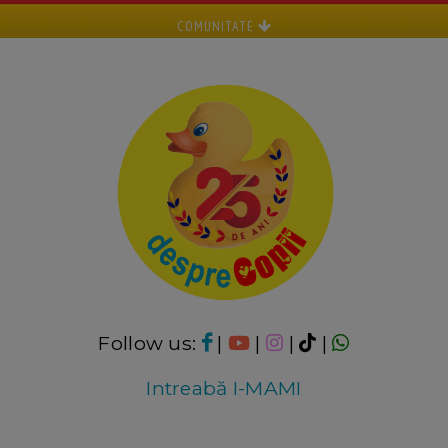
COMUNITATE
Follow us:
|
|
|
|
Intreabă I-MAMI