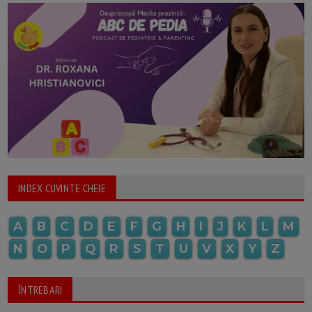
INDEX CUVINTE CHEIE
A
B
C
D
E
F
G
H
I
J
K
L
M
N
O
P
Q
R
S
T
U
V
X
Y
Z
ÎNTREBARI