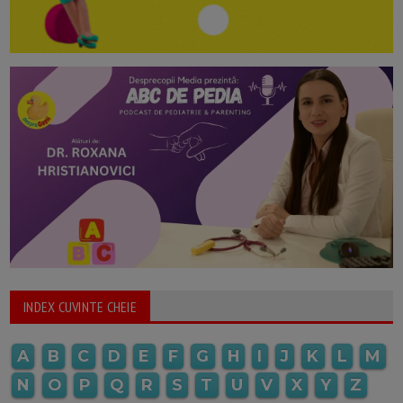
INDEX CUVINTE CHEIE
A
B
C
D
E
F
G
H
I
J
K
L
M
N
O
P
Q
R
S
T
U
V
X
Y
Z