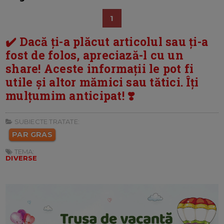
1
✔️ Dacă ți-a plăcut articolul sau ți-a
fost de folos, apreciază-l cu un
share! Aceste informații le pot fi
utile și altor mămici sau tătici. Îți
mulțumim anticipat! ❣️
SUBIECTE TRATATE:
PAR GRAS
TEMA:
DIVERSE