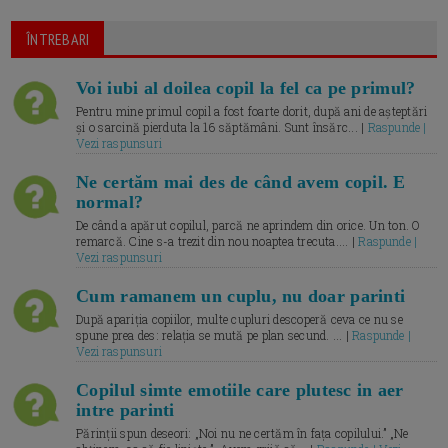
ÎNTREBARI
Voi iubi al doilea copil la fel ca pe primul?
Pentru mine primul copil a fost foarte dorit, după ani de așteptări
și o sarcină pierduta la 16 săptămâni. Sunt însărc... |
Raspunde |
Vezi raspunsuri
Ne certăm mai des de când avem copil. E
normal?
De când a apărut copilul, parcă ne aprindem din orice. Un ton. O
remarcă. Cine s-a trezit din nou noaptea trecuta.... |
Raspunde |
Vezi raspunsuri
Cum ramanem un cuplu, nu doar parinti
După apariția copiilor, multe cupluri descoperă ceva ce nu se
spune prea des: relația se mută pe plan secund. ... |
Raspunde |
Vezi raspunsuri
Copilul simte emotiile care plutesc in aer
intre parinti
Părinții spun deseori: „Noi nu ne certăm în fața copilului.” „Ne