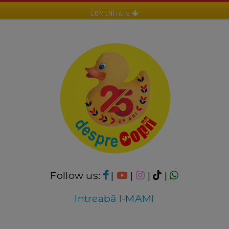
COMUNITATE
Follow us:
|
|
|
|
Intreabă I-MAMI