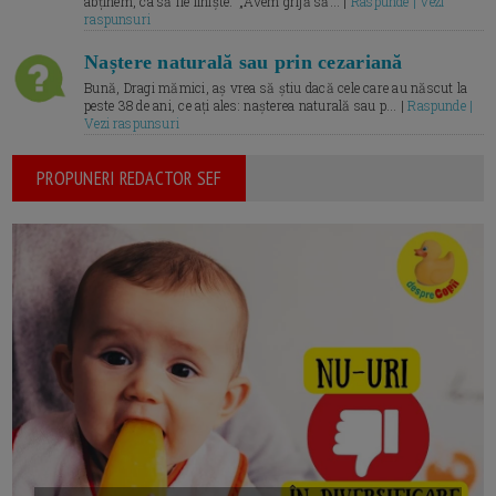
abținem, ca să fie liniște.” „Avem grijă să... |
Raspunde | Vezi
raspunsuri
Naștere naturală sau prin cezariană
Bună, Dragi mămici, aș vrea să știu dacă cele care au născut la
peste 38 de ani, ce ați ales: nașterea naturală sau p... |
Raspunde |
Vezi raspunsuri
PROPUNERI REDACTOR SEF