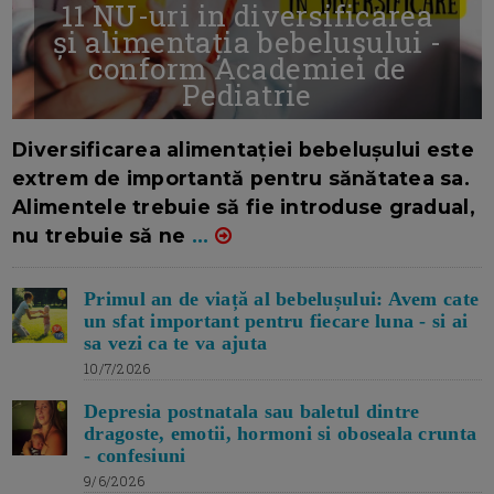
11 NU-uri in diversificarea
și alimentația bebelușului -
conform Academiei de
Pediatrie
16/7/2026
AUTOR: EDITOR DC.
Diversificarea alimentației bebelușului este
extrem de importantă pentru sănătatea sa.
Alimentele trebuie să fie introduse gradual,
nu trebuie să ne
...
Primul an de viață al bebelușului: Avem cate
un sfat important pentru fiecare luna - si ai
sa vezi ca te va ajuta
10/7/2026
Depresia postnatala sau baletul dintre
dragoste, emotii, hormoni si oboseala crunta
- confesiuni
9/6/2026