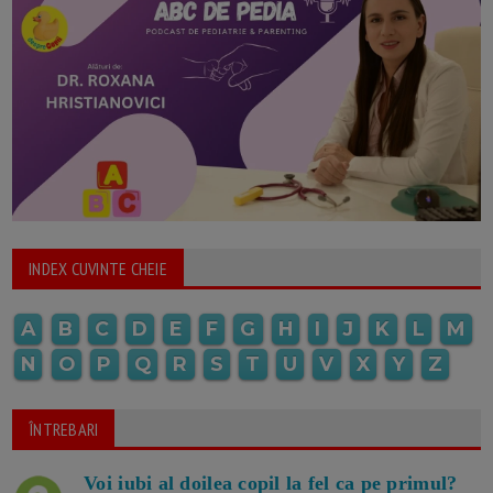
INDEX CUVINTE CHEIE
A
B
C
D
E
F
G
H
I
J
K
L
M
N
O
P
Q
R
S
T
U
V
X
Y
Z
ÎNTREBARI
Voi iubi al doilea copil la fel ca pe primul?