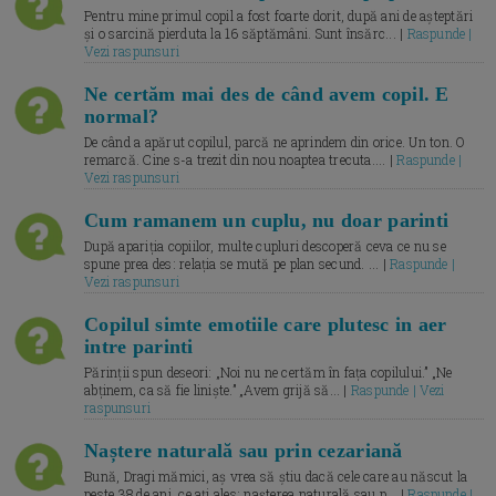
Pentru mine primul copil a fost foarte dorit, după ani de așteptări
și o sarcină pierduta la 16 săptămâni. Sunt însărc... |
Raspunde |
Vezi raspunsuri
Ne certăm mai des de când avem copil. E
normal?
De când a apărut copilul, parcă ne aprindem din orice. Un ton. O
remarcă. Cine s-a trezit din nou noaptea trecuta.... |
Raspunde |
Vezi raspunsuri
Cum ramanem un cuplu, nu doar parinti
După apariția copiilor, multe cupluri descoperă ceva ce nu se
spune prea des: relația se mută pe plan secund. ... |
Raspunde |
Vezi raspunsuri
Copilul simte emotiile care plutesc in aer
intre parinti
Părinții spun deseori: „Noi nu ne certăm în fața copilului.” „Ne
abținem, ca să fie liniște.” „Avem grijă să... |
Raspunde | Vezi
raspunsuri
Naștere naturală sau prin cezariană
Bună, Dragi mămici, aș vrea să știu dacă cele care au născut la
peste 38 de ani, ce ați ales: nașterea naturală sau p... |
Raspunde |