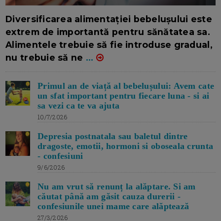
16/7/2026
AUTOR: EDITOR DC.
Diversificarea alimentației bebelușului este
extrem de importantă pentru sănătatea sa.
Alimentele trebuie să fie introduse gradual,
nu trebuie să ne
...
Primul an de viață al bebelușului: Avem cate
un sfat important pentru fiecare luna - si ai
sa vezi ca te va ajuta
10/7/2026
Depresia postnatala sau baletul dintre
dragoste, emotii, hormoni si oboseala crunta
- confesiuni
9/6/2026
Nu am vrut să renunț la alăptare. Si am
căutat până am găsit cauza durerii -
confesiunile unei mame care alăptează
27/3/2026