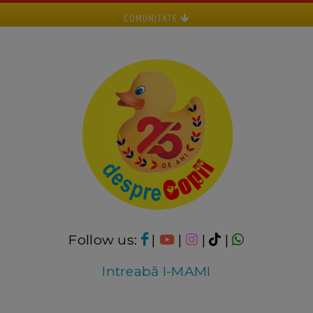
COMUNITATE
Follow us:
|
|
|
|
Intreabă I-MAMI