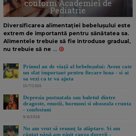
conform Academiei de
Pediatrie
16/7/2026
AUTOR: EDITOR DC.
Diversificarea alimentației bebelușului este
extrem de importantă pentru sănătatea sa.
Alimentele trebuie să fie introduse gradual,
nu trebuie să ne
...
Primul an de viață al bebelușului: Avem cate
un sfat important pentru fiecare luna - si ai
sa vezi ca te va ajuta
10/7/2026
Depresia postnatala sau baletul dintre
dragoste, emotii, hormoni si oboseala crunta
- confesiuni
9/6/2026
Nu am vrut să renunț la alăptare. Si am
căutat până am găsit cauza durerii -