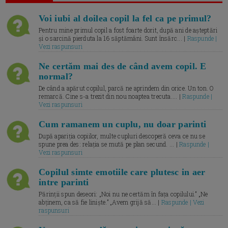
Voi iubi al doilea copil la fel ca pe primul?
Pentru mine primul copil a fost foarte dorit, după ani de așteptări
și o sarcină pierduta la 16 săptămâni. Sunt însărc... |
Raspunde |
Vezi raspunsuri
Ne certăm mai des de când avem copil. E
normal?
De când a apărut copilul, parcă ne aprindem din orice. Un ton. O
remarcă. Cine s-a trezit din nou noaptea trecuta.... |
Raspunde |
Vezi raspunsuri
Cum ramanem un cuplu, nu doar parinti
După apariția copiilor, multe cupluri descoperă ceva ce nu se
spune prea des: relația se mută pe plan secund. ... |
Raspunde |
Vezi raspunsuri
Copilul simte emotiile care plutesc in aer
intre parinti
Părinții spun deseori: „Noi nu ne certăm în fața copilului.” „Ne
abținem, ca să fie liniște.” „Avem grijă să... |
Raspunde | Vezi
raspunsuri