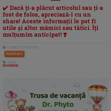
✔️ Dacă ți-a plăcut articolul sau ți-a
fost de folos, apreciază-l cu un
share! Aceste informații le pot fi
utile și altor mămici sau tătici. Îți
mulțumim anticipat! ❣️
SUBIECTE TRATATE:
PARFAIT
TEMA:
DIVERSE