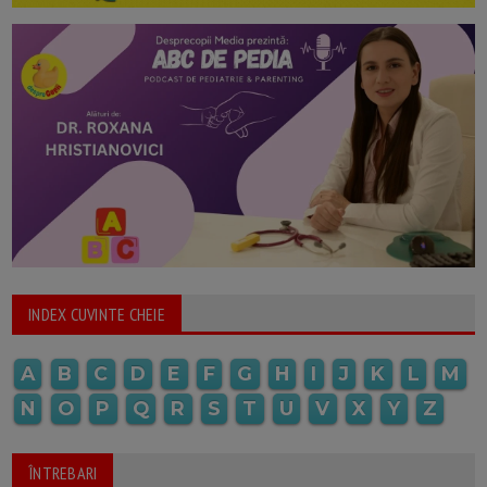
INDEX CUVINTE CHEIE
A
B
C
D
E
F
G
H
I
J
K
L
M
N
O
P
Q
R
S
T
U
V
X
Y
Z
ÎNTREBARI