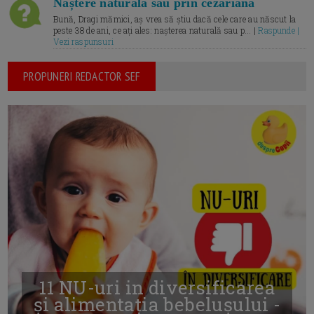
Naștere naturală sau prin cezariană
Bună, Dragi mămici, aș vrea să știu dacă cele care au născut la
peste 38 de ani, ce ați ales: nașterea naturală sau p... |
Raspunde |
Vezi raspunsuri
PROPUNERI REDACTOR SEF
11 NU-uri in diversificarea
și alimentația bebelușului -