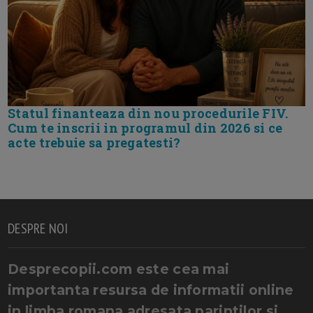
Statul finanteaza din nou procedurile FIV.
Cum te inscrii in programul din 2026 si ce
acte trebuie sa pregatesti?
DESPRE NOI
Desprecopii.com este cea mai
importanta resursa de informatii online
in limba romana adresata parintilor si