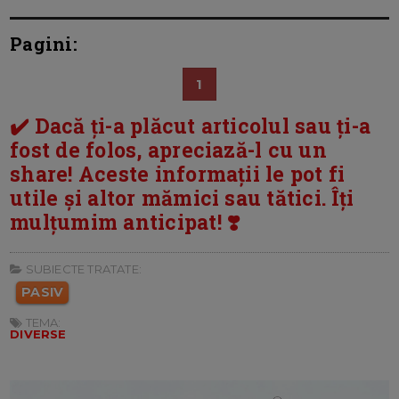
Pagini:
1
✔️ Dacă ți-a plăcut articolul sau ți-a
fost de folos, apreciază-l cu un
share! Aceste informații le pot fi
utile și altor mămici sau tătici. Îți
mulțumim anticipat! ❣️
SUBIECTE TRATATE:
PASIV
TEMA:
DIVERSE