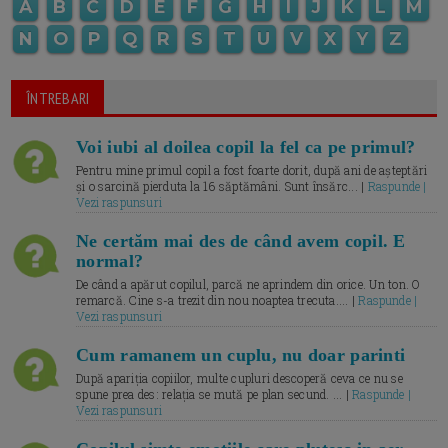
A
B
C
D
E
F
G
H
I
J
K
L
M
N
O
P
Q
R
S
T
U
V
X
Y
Z
ÎNTREBARI
Voi iubi al doilea copil la fel ca pe primul?
Pentru mine primul copil a fost foarte dorit, după ani de așteptări
și o sarcină pierduta la 16 săptămâni. Sunt însărc... |
Raspunde |
Vezi raspunsuri
Ne certăm mai des de când avem copil. E
normal?
De când a apărut copilul, parcă ne aprindem din orice. Un ton. O
remarcă. Cine s-a trezit din nou noaptea trecuta.... |
Raspunde |
Vezi raspunsuri
Cum ramanem un cuplu, nu doar parinti
După apariția copiilor, multe cupluri descoperă ceva ce nu se
spune prea des: relația se mută pe plan secund. ... |
Raspunde |
Vezi raspunsuri