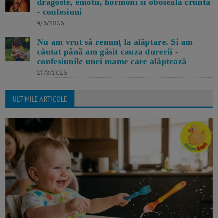
dragoste, emotii, hormoni si oboseala crunta
- confesiuni
9/6/2026
Nu am vrut să renunț la alăptare. Si am
căutat până am găsit cauza durerii -
confesiunile unei mame care alăptează
27/3/2026
ULTIMILE ARTICOLE