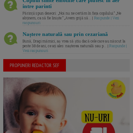
Copilul simte emotiile care plutesc in aer
intre parinti
Părinții spun deseori: „Noi nu ne certăm în fața copilului.” „Ne
abținem, ca să fie liniște.” „Avem grijă să... |
Raspunde | Vezi
raspunsuri
Naștere naturală sau prin cezariană
Bună, Dragi mămici, aș vrea să știu dacă cele care au născut la
peste 38 de ani, ce ați ales: nașterea naturală sau p... |
Raspunde |
Vezi raspunsuri
PROPUNERI REDACTOR SEF