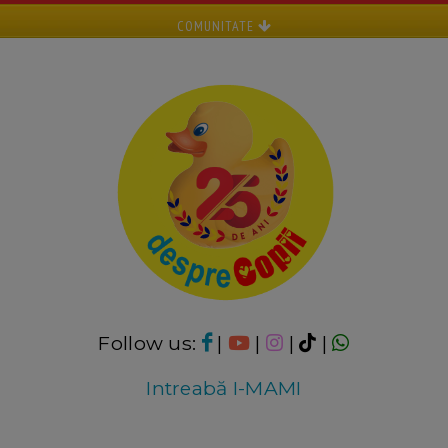
COMUNITATE
Follow us:
|
|
|
|
Intreabă I-MAMI