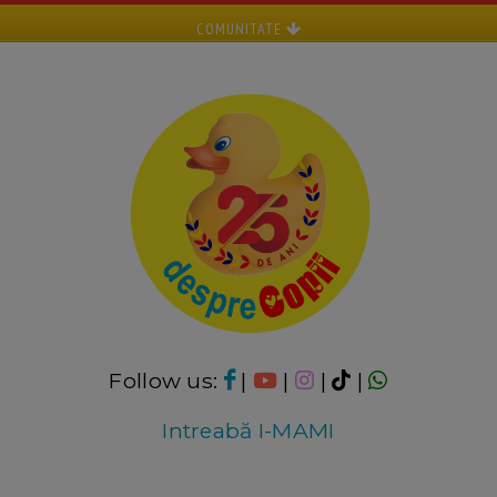
COMUNITATE
Follow us:
|
|
|
|
Intreabă I-MAMI