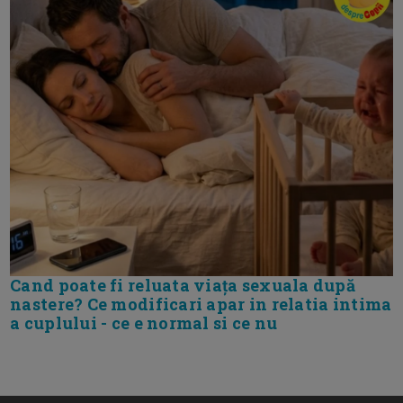
Cand poate fi reluata viața sexuala după
nastere? Ce modificari apar in relatia intima
a cuplului - ce e normal si ce nu