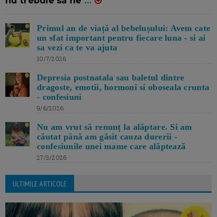
nu trebuie să ne
...
Primul an de viață al bebelușului: Avem cate
un sfat important pentru fiecare luna - si ai
sa vezi ca te va ajuta
10/7/2026
Depresia postnatala sau baletul dintre
dragoste, emotii, hormoni si oboseala crunta
- confesiuni
9/6/2026
Nu am vrut să renunț la alăptare. Si am
căutat până am găsit cauza durerii -
confesiunile unei mame care alăptează
27/3/2026
ULTIMILE ARTICOLE