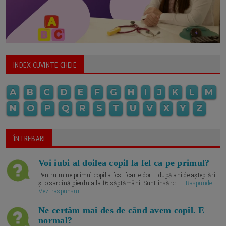
INDEX CUVINTE CHEIE
A
B
C
D
E
F
G
H
I
J
K
L
M
N
O
P
Q
R
S
T
U
V
X
Y
Z
ÎNTREBARI
Voi iubi al doilea copil la fel ca pe primul?
Pentru mine primul copil a fost foarte dorit, după ani de așteptări
și o sarcină pierduta la 16 săptămâni. Sunt însărc... |
Raspunde |
Vezi raspunsuri
Ne certăm mai des de când avem copil. E
normal?