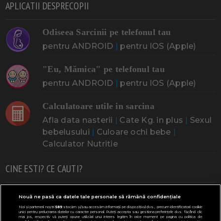
APLICATII DESPRECOPII
Odiseea Sarcinii pe telefonul tau
pentru ANDROID
|
pentru IOS (Apple)
"Eu, Mămica" pe telefonul tau
pentru ANDROID
|
pentru IOS (Apple)
Calculatoare utile in sarcina
Afla data nasterii
|
Cate Kg. in plus
|
Sexul
bebelusului
|
Culoare ochi bebe
|
Calculator Nutritie
CINE ESTI? CE CAUTI?
Doresc un copil
Adoptia
Probleme cu sarcina
Nouă ne pasă ca datele tale personale să rămână confidențiale
Noi și partenerii noștri
589
stocăm și/sau accesăm informații pe dispozitivul dvs., precum identificatorii cookie
Urmeaza sa nasc
Probleme alaptare
Bebe plange
unici pentru prelucrarea datelor cu caracter personal. Puteți accepta sau gestiona preferințele dvs. făcând clic
mai jos, respectiv vă puteți opune utilizării unui interes legitim în orice moment pe pagina cu politica de