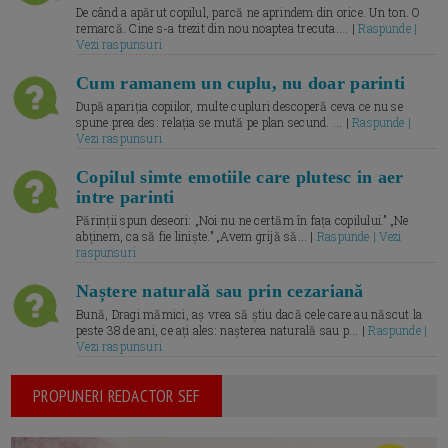
De când a apărut copilul, parcă ne aprindem din orice. Un ton. O
remarcă. Cine s-a trezit din nou noaptea trecuta.... |
Raspunde |
Vezi raspunsuri
Cum ramanem un cuplu, nu doar parinti
După apariția copiilor, multe cupluri descoperă ceva ce nu se
spune prea des: relația se mută pe plan secund. ... |
Raspunde |
Vezi raspunsuri
Copilul simte emotiile care plutesc in aer
intre parinti
Părinții spun deseori: „Noi nu ne certăm în fața copilului.” „Ne
abținem, ca să fie liniște.” „Avem grijă să... |
Raspunde | Vezi
raspunsuri
Naștere naturală sau prin cezariană
Bună, Dragi mămici, aș vrea să știu dacă cele care au născut la
peste 38 de ani, ce ați ales: nașterea naturală sau p... |
Raspunde |
Vezi raspunsuri
PROPUNERI REDACTOR SEF