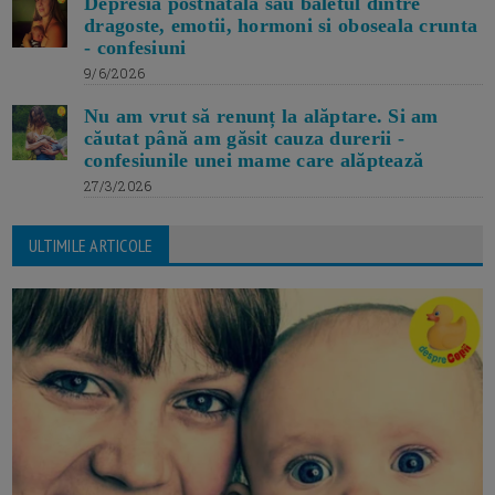
Depresia postnatala sau baletul dintre
dragoste, emotii, hormoni si oboseala crunta
- confesiuni
9/6/2026
Nu am vrut să renunț la alăptare. Si am
căutat până am găsit cauza durerii -
confesiunile unei mame care alăptează
27/3/2026
ULTIMILE ARTICOLE