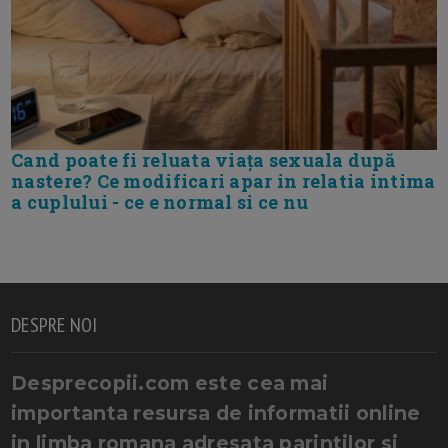
Cand poate fi reluata viața sexuala după
nastere? Ce modificari apar in relatia intima
a cuplului - ce e normal si ce nu
DESPRE NOI
Desprecopii.com este cea mai
importanta resursa de informatii online
in limba romana adresata parintilor si