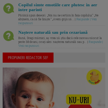
Copilul simte emotiile care plutesc in aer
intre parinti
Părinții spun deseori: „Noi nu ne certăm în fața copilului.” „Ne
abținem, ca să fie liniște.” „Avem grijă să... |
Raspunde | Vezi
raspunsuri
Naștere naturală sau prin cezariană
Bună, Dragi mămici, aș vrea să știu dacă cele care au născut la
peste 38 de ani, ce ați ales: nașterea naturală sau p... |
Raspunde |
Vezi raspunsuri
PROPUNERI REDACTOR SEF