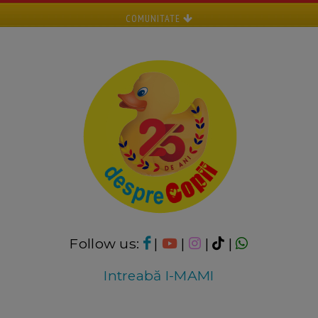
COMUNITATE
Follow us:
|
|
|
|
Intreabă I-MAMI