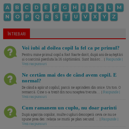
A
B
C
D
E
F
G
H
I
J
K
L
M
N
O
P
Q
R
S
T
U
V
X
Y
Z
ÎNTREBARI
Voi iubi al doilea copil la fel ca pe primul?
Pentru mine primul copil a fost foarte dorit, după ani de așteptări
și o sarcină pierduta la 16 săptămâni. Sunt însărc... |
Raspunde |
Vezi raspunsuri
Ne certăm mai des de când avem copil. E
normal?
De când a apărut copilul, parcă ne aprindem din orice. Un ton. O
remarcă. Cine s-a trezit din nou noaptea trecuta.... |
Raspunde |
Vezi raspunsuri
Cum ramanem un cuplu, nu doar parinti
După apariția copiilor, multe cupluri descoperă ceva ce nu se
spune prea des: relația se mută pe plan secund. ... |
Raspunde |
Vezi raspunsuri