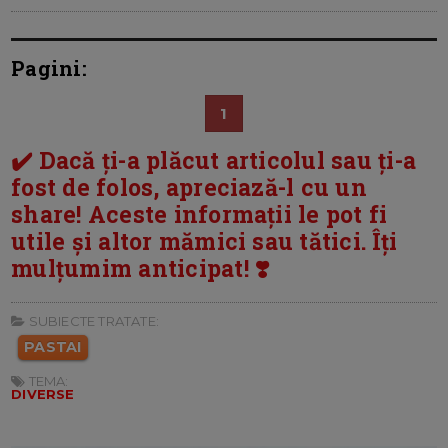
Pagini:
1
✔️ Dacă ți-a plăcut articolul sau ți-a
fost de folos, apreciază-l cu un
share! Aceste informații le pot fi
utile și altor mămici sau tătici. Îți
mulțumim anticipat! ❣️
SUBIECTE TRATATE:
PASTAI
TEMA:
DIVERSE