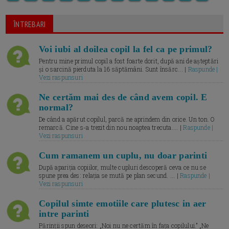
ÎNTREBARI
Voi iubi al doilea copil la fel ca pe primul?
Pentru mine primul copil a fost foarte dorit, după ani de așteptări
și o sarcină pierduta la 16 săptămâni. Sunt însărc... |
Raspunde |
Vezi raspunsuri
Ne certăm mai des de când avem copil. E
normal?
De când a apărut copilul, parcă ne aprindem din orice. Un ton. O
remarcă. Cine s-a trezit din nou noaptea trecuta.... |
Raspunde |
Vezi raspunsuri
Cum ramanem un cuplu, nu doar parinti
După apariția copiilor, multe cupluri descoperă ceva ce nu se
spune prea des: relația se mută pe plan secund. ... |
Raspunde |
Vezi raspunsuri
Copilul simte emotiile care plutesc in aer
intre parinti
Părinții spun deseori: „Noi nu ne certăm în fața copilului.” „Ne