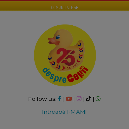
COMUNITATE
Follow us:
|
|
|
|
Intreabă I-MAMI