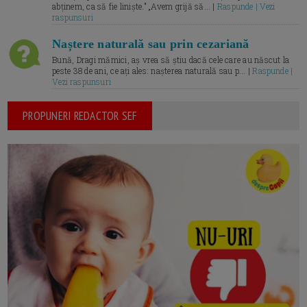
abținem, ca să fie liniște.” „Avem grijă să... |
Raspunde | Vezi
raspunsuri
Naștere naturală sau prin cezariană
Bună, Dragi mămici, aș vrea să știu dacă cele care au născut la
peste 38 de ani, ce ați ales: nașterea naturală sau p... |
Raspunde |
Vezi raspunsuri
PROPUNERI REDACTOR SEF