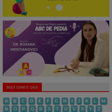
INDEX CUVINTE CHEIE
A
B
C
D
E
F
G
H
I
J
K
L
M
N
O
P
Q
R
S
T
U
V
X
Y
Z