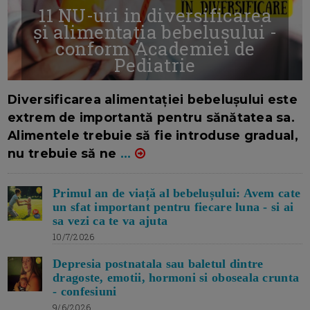
11 NU-uri in diversificarea
și alimentația bebelușului -
conform Academiei de
Pediatrie
16/7/2026
AUTOR: EDITOR DC.
Diversificarea alimentației bebelușului este
extrem de importantă pentru sănătatea sa.
Alimentele trebuie să fie introduse gradual,
nu trebuie să ne
...
Primul an de viață al bebelușului: Avem cate
un sfat important pentru fiecare luna - si ai
sa vezi ca te va ajuta
10/7/2026
Depresia postnatala sau baletul dintre
dragoste, emotii, hormoni si oboseala crunta
- confesiuni
9/6/2026