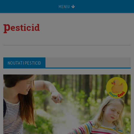
MENIU
p
esticid
NOUTATI PESTICID