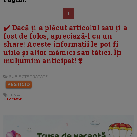
1
✔️ Dacă ți-a plăcut articolul sau ți-a
fost de folos, apreciază-l cu un
share! Aceste informații le pot fi
utile și altor mămici sau tătici. Îți
mulțumim anticipat! ❣️
SUBIECTE TRATATE:
PESTICID
TEMA:
DIVERSE