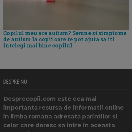
Copilul meu are autism? Semne si simptome
de autism la copii care te pot ajuta sa iti
intelegi mai bine copilul
DESPRE NOI
Desprecopii.com este cea mai
importanta resursa de informatii online
in limba romana adresata parintilor si
celor care doresc sa intre in aceasta