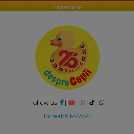
COMUNITATE
Follow us:
|
|
|
|
Intreabă I-MAMI