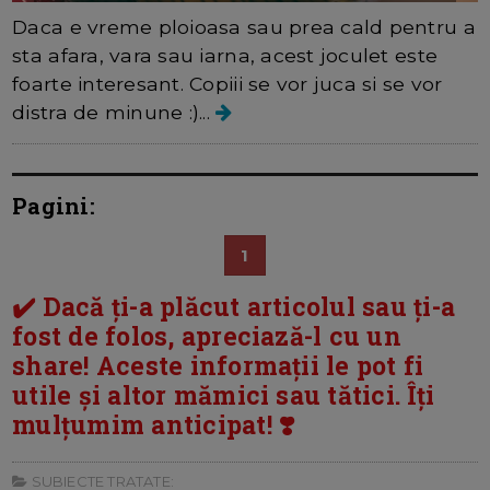
Daca e vreme ploioasa sau prea cald pentru a
sta afara, vara sau iarna, acest joculet este
foarte interesant. Copiii se vor juca si se vor
distra de minune :)...
Pagini:
1
✔️ Dacă ți-a plăcut articolul sau ți-a
fost de folos, apreciază-l cu un
share! Aceste informații le pot fi
utile și altor mămici sau tătici. Îți
mulțumim anticipat! ❣️
SUBIECTE TRATATE: