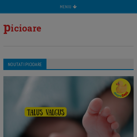
MENIU
p
icioare
NOUTATI PICIOARE