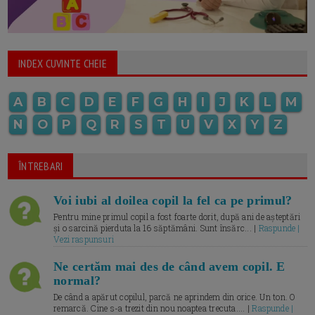
INDEX CUVINTE CHEIE
A
B
C
D
E
F
G
H
I
J
K
L
M
N
O
P
Q
R
S
T
U
V
X
Y
Z
ÎNTREBARI
Voi iubi al doilea copil la fel ca pe primul?
Pentru mine primul copil a fost foarte dorit, după ani de așteptări
și o sarcină pierduta la 16 săptămâni. Sunt însărc... |
Raspunde |
Vezi raspunsuri
Ne certăm mai des de când avem copil. E
normal?
De când a apărut copilul, parcă ne aprindem din orice. Un ton. O
remarcă. Cine s-a trezit din nou noaptea trecuta.... |
Raspunde |