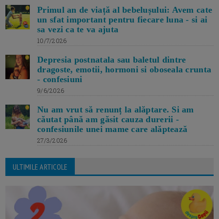
Primul an de viață al bebelușului: Avem cate
un sfat important pentru fiecare luna - si ai
sa vezi ca te va ajuta
10/7/2026
Depresia postnatala sau baletul dintre
dragoste, emotii, hormoni si oboseala crunta
- confesiuni
9/6/2026
Nu am vrut să renunț la alăptare. Si am
căutat până am găsit cauza durerii -
confesiunile unei mame care alăptează
27/3/2026
ULTIMILE ARTICOLE