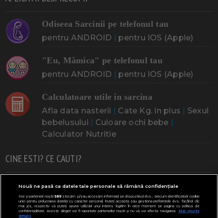
Odiseea Sarcinii pe telefonul tau
pentru ANDROID
|
pentru IOS (Apple)
"Eu, Mămica" pe telefonul tau
pentru ANDROID
|
pentru IOS (Apple)
Calculatoare utile in sarcina
Afla data nasterii
|
Cate Kg. in plus
|
Sexul
bebelusului
|
Culoare ochi bebe
|
Calculator Nutritie
CINE ESTI? CE CAUTI?
Doresc un copil
Adoptia
Probleme cu sarcina
Nouă ne pasă ca datele tale personale să rămână confidențiale
Noi și partenerii noștri
589
stocăm și/sau accesăm informații pe dispozitivul dvs., precum identificatorii cookie
Urmeaza sa nasc
Probleme alaptare
Bebe plange
unici pentru prelucrarea datelor cu caracter personal. Puteți accepta sau gestiona preferințele dvs. făcând clic
mai jos, respectiv vă puteți opune utilizării unui interes legitim în orice moment pe pagina cu politica de
confidențialitate. Aceste alegeri vor fi raportate partenerilor noștri și nu vă vor afecta navigarea.
Mai multe
Bebe febra
Caut bona
Cresa, Gradinta
detalii