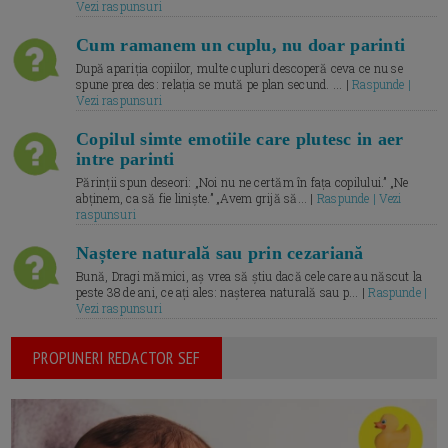
Vezi raspunsuri
Cum ramanem un cuplu, nu doar parinti
După apariția copiilor, multe cupluri descoperă ceva ce nu se
spune prea des: relația se mută pe plan secund. ... |
Raspunde |
Vezi raspunsuri
Copilul simte emotiile care plutesc in aer
intre parinti
Părinții spun deseori: „Noi nu ne certăm în fața copilului.” „Ne
abținem, ca să fie liniște.” „Avem grijă să... |
Raspunde | Vezi
raspunsuri
Naștere naturală sau prin cezariană
Bună, Dragi mămici, aș vrea să știu dacă cele care au născut la
peste 38 de ani, ce ați ales: nașterea naturală sau p... |
Raspunde |
Vezi raspunsuri
PROPUNERI REDACTOR SEF