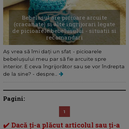
Bebelusul are picioare arcuite
(cracanate) si alte ingrijorari legate
de picioarele bebelusului - situatii si
recomandari
Aș vrea să îmi dați un sfat - picioarele
bebelușului meu par să fie arcuite spre
interior. E ceva îngrijorător sau se vor îndrepta
de la sine? - despre...
Pagini:
1
✔️ Dacă ți-a plăcut articolul sau ți-a