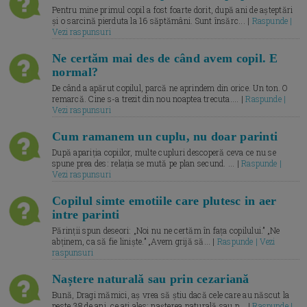
Pentru mine primul copil a fost foarte dorit, după ani de așteptări
și o sarcină pierduta la 16 săptămâni. Sunt însărc... |
Raspunde |
Vezi raspunsuri
Ne certăm mai des de când avem copil. E
normal?
De când a apărut copilul, parcă ne aprindem din orice. Un ton. O
remarcă. Cine s-a trezit din nou noaptea trecuta.... |
Raspunde |
Vezi raspunsuri
Cum ramanem un cuplu, nu doar parinti
După apariția copiilor, multe cupluri descoperă ceva ce nu se
spune prea des: relația se mută pe plan secund. ... |
Raspunde |
Vezi raspunsuri
Copilul simte emotiile care plutesc in aer
intre parinti
Părinții spun deseori: „Noi nu ne certăm în fața copilului.” „Ne
abținem, ca să fie liniște.” „Avem grijă să... |
Raspunde | Vezi
raspunsuri
Naștere naturală sau prin cezariană
Bună, Dragi mămici, aș vrea să știu dacă cele care au născut la
peste 38 de ani, ce ați ales: nașterea naturală sau p... |
Raspunde |