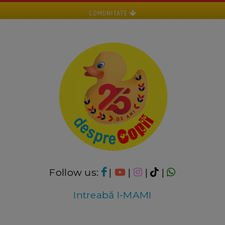
COMUNITATE
Follow us:
|
|
|
|
Intreabă I-MAMI