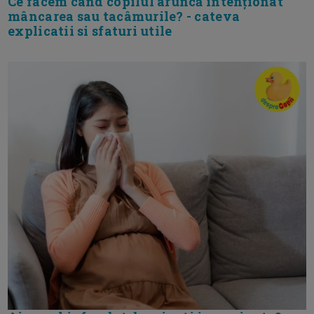
Ce facem când copilul aruncă intenționat
mâncarea sau tacâmurile? - cateva
explicatii si sfaturi utile