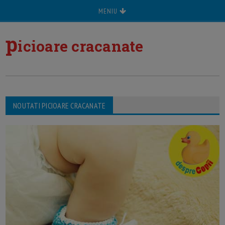
MENIU
p
icioare cracanate
NOUTATI PICIOARE CRACANATE