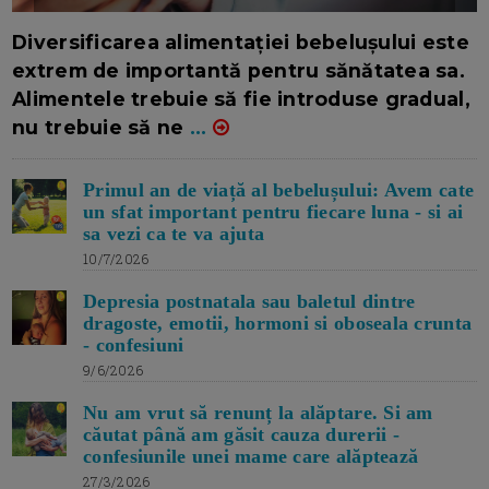
16/7/2026
AUTOR: EDITOR DC.
Diversificarea alimentației bebelușului este
extrem de importantă pentru sănătatea sa.
Alimentele trebuie să fie introduse gradual,
nu trebuie să ne
...
Primul an de viață al bebelușului: Avem cate
un sfat important pentru fiecare luna - si ai
sa vezi ca te va ajuta
10/7/2026
Depresia postnatala sau baletul dintre
dragoste, emotii, hormoni si oboseala crunta
- confesiuni
9/6/2026
Nu am vrut să renunț la alăptare. Si am
căutat până am găsit cauza durerii -
confesiunile unei mame care alăptează
27/3/2026