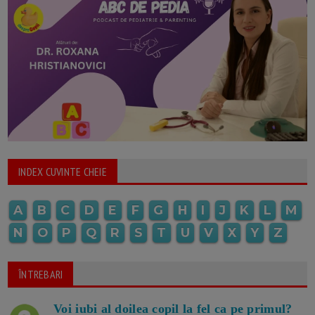
INDEX CUVINTE CHEIE
A
B
C
D
E
F
G
H
I
J
K
L
M
N
O
P
Q
R
S
T
U
V
X
Y
Z
ÎNTREBARI
Voi iubi al doilea copil la fel ca pe primul?