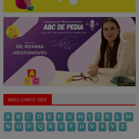
INDEX CUVINTE CHEIE
A
B
C
D
E
F
G
H
I
J
K
L
M
N
O
P
Q
R
S
T
U
V
X
Y
Z