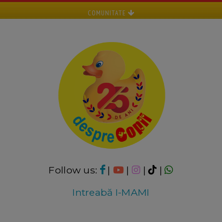
COMUNITATE
Follow us:
|
|
|
|
Intreabă I-MAMI