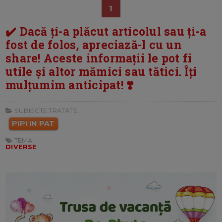
1
✔️ Dacă ți-a plăcut articolul sau ți-a
fost de folos, apreciază-l cu un
share! Aceste informații le pot fi
utile și altor mămici sau tătici. Îți
mulțumim anticipat! ❣️
SUBIECTE TRATATE:
PIPI IN PAT
TEMA:
DIVERSE