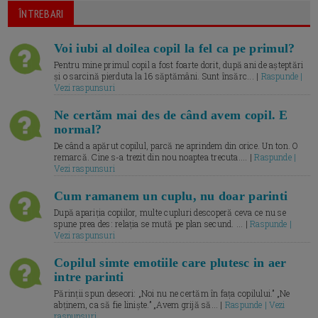
ÎNTREBARI
Voi iubi al doilea copil la fel ca pe primul?
Pentru mine primul copil a fost foarte dorit, după ani de așteptări
și o sarcină pierduta la 16 săptămâni. Sunt însărc... |
Raspunde |
Vezi raspunsuri
Ne certăm mai des de când avem copil. E
normal?
De când a apărut copilul, parcă ne aprindem din orice. Un ton. O
remarcă. Cine s-a trezit din nou noaptea trecuta.... |
Raspunde |
Vezi raspunsuri
Cum ramanem un cuplu, nu doar parinti
După apariția copiilor, multe cupluri descoperă ceva ce nu se
spune prea des: relația se mută pe plan secund. ... |
Raspunde |
Vezi raspunsuri
Copilul simte emotiile care plutesc in aer
intre parinti
Părinții spun deseori: „Noi nu ne certăm în fața copilului.” „Ne
abținem, ca să fie liniște.” „Avem grijă să... |
Raspunde | Vezi
raspunsuri