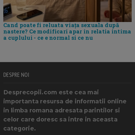
Cand poate fi reluata viața sexuala după
nastere? Ce modificari apar in relatia intima
a cuplului - ce e normal si ce nu
DESPRE NOI
Desprecopii.com este cea mai
importanta resursa de informatii online
in limba romana adresata parintilor si
celor care doresc sa intre in aceasta
categorie.