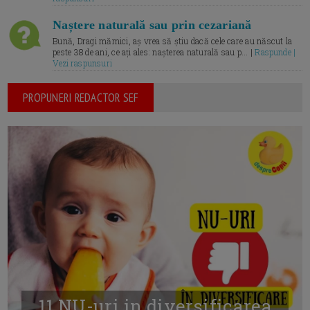
Naștere naturală sau prin cezariană
Bună, Dragi mămici, aș vrea să știu dacă cele care au născut la
peste 38 de ani, ce ați ales: nașterea naturală sau p... |
Raspunde |
Vezi raspunsuri
PROPUNERI REDACTOR SEF
11 NU-uri in diversificarea