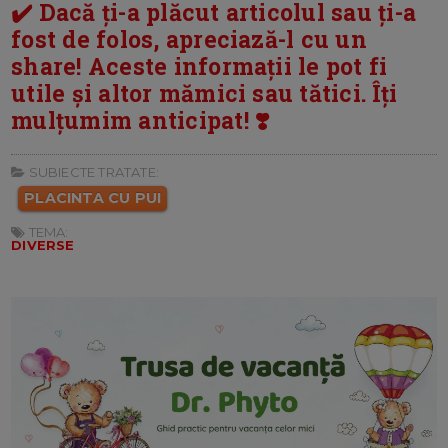
✔️ Dacă ți-a plăcut articolul sau ți-a
fost de folos, apreciază-l cu un
share! Aceste informații le pot fi
utile și altor mămici sau tătici. Îți
mulțumim anticipat! ❣️
SUBIECTE TRATATE:
PLACINTA CU PUI
TEMA:
DIVERSE