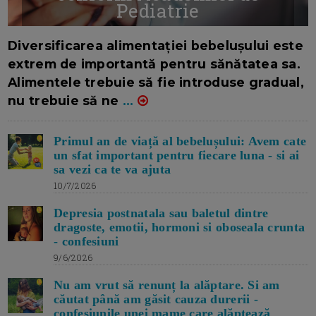
Pediatrie
16/7/2026
AUTOR: EDITOR DC.
Diversificarea alimentației bebelușului este
extrem de importantă pentru sănătatea sa.
Alimentele trebuie să fie introduse gradual,
nu trebuie să ne
...
Primul an de viață al bebelușului: Avem cate
un sfat important pentru fiecare luna - si ai
sa vezi ca te va ajuta
10/7/2026
Depresia postnatala sau baletul dintre
dragoste, emotii, hormoni si oboseala crunta
- confesiuni
9/6/2026
Nu am vrut să renunț la alăptare. Si am
căutat până am găsit cauza durerii -
confesiunile unei mame care alăptează