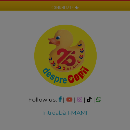
COMUNITATE
Follow us:
|
|
|
|
Intreabă I-MAMI