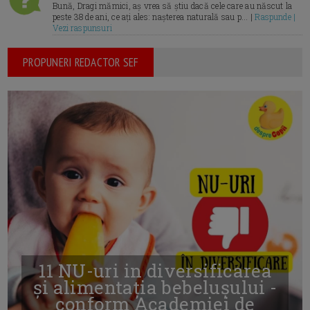
Bună, Dragi mămici, aș vrea să știu dacă cele care au născut la
peste 38 de ani, ce ați ales: nașterea naturală sau p... |
Raspunde |
Vezi raspunsuri
PROPUNERI REDACTOR SEF
11 NU-uri in diversificarea
și alimentația bebelușului -
conform Academiei de