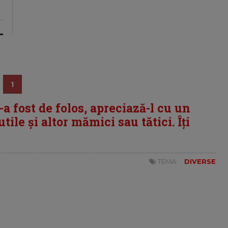
1
i-a fost de folos, apreciază-l cu un
tile și altor mămici sau tătici. Îți
TEMA:
DIVERSE