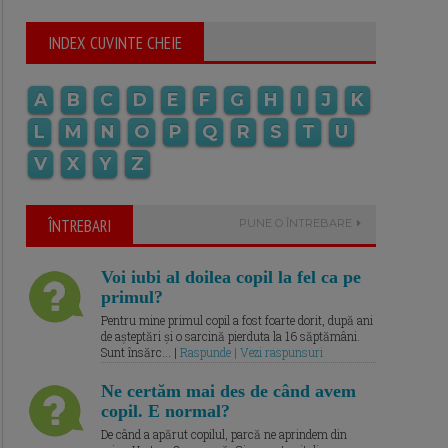
INDEX CUVINTE CHEIE
A
B
C
D
E
F
G
H
I
J
K
L
M
N
O
P
Q
R
S
T
U
V
X
Y
Z
ÎNTREBARI
PUNE O ÎNTREBARE
Voi iubi al doilea copil la fel ca pe
primul?
Pentru mine primul copil a fost foarte dorit, după ani
de așteptări și o sarcină pierduta la 16 săptămâni.
Sunt însărc... |
Raspunde | Vezi raspunsuri
Ne certăm mai des de când avem
copil. E normal?
De când a apărut copilul, parcă ne aprindem din