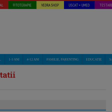
AL
FITOTERAPIE
VEDRA SHOP
USCAT + UMED
TESTARE
L
1-3 ANI
4-12 ANI
FAMILIE, PARENTING
EDUCATIE
S
atii