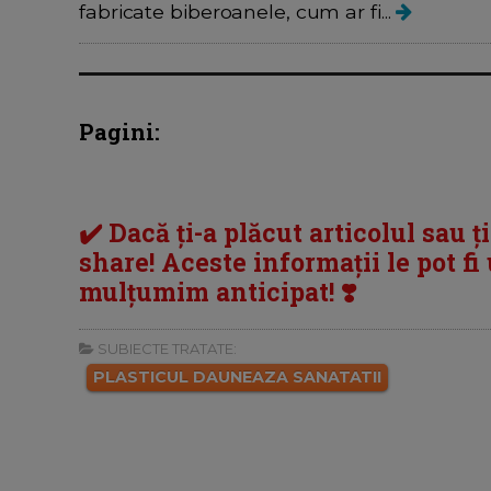
fabricate biberoanele, cum ar fi...
Pagini:
✔️ Dacă ți-a plăcut articolul sau ț
share! Aceste informații le pot fi u
mulțumim anticipat! ❣️
SUBIECTE TRATATE:
PLASTICUL DAUNEAZA SANATATII