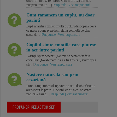
orice. Un ton. O remarcă. Cine s-a trezit din nou
noaptea trecuta.... |
Raspunde | Vezi raspunsuri
Cum ramanem un cuplu, nu doar
parinti
După apariția copiilor, multe cupluri descoperă ceva
ce nu se spune prea des: relația se mută pe plan
secund. ... |
Raspunde | Vezi raspunsuri
Copilul simte emotiile care plutesc
in aer intre parinti
Părinții spun deseori: „Noi nu ne certăm în fața
copilului.” „Ne abținem, ca să fie liniște.” „Avem grijă
să... |
Raspunde | Vezi raspunsuri
Naștere naturală sau prin
cezariană
Bună, Dragi mămici, aș vrea să știu dacă cele care
au născut la peste 38 de ani, ce ați ales: nașterea
naturală sau p... |
Raspunde | Vezi raspunsuri
PROPUNERI REDACTOR SEF