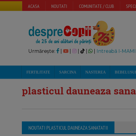
ACASA
NOUTATI
COMUNITATE / CLUB
SPECI
Urmărește:
|
|
|
|
|
Intreabă I-MAMI
FERTILITATE
SARCINA
NASTEREA
BEBELUSU
plasticul dauneaza sanat
NOUTATI PLASTICUL DAUNEAZA SANATATII