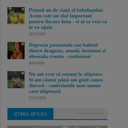
Primul an de viață al bebelușului:
Avem cate un sfat important
pentru fiecare luna - si ai sa vezi ca
te va ajuta
10/7/2026
Depresia postnatala sau baletul
dintre dragoste, emotii, hormoni si
oboseala crunta - confesiuni
9/6/2026
Nu am vrut să renunț la alăptare.
Si am căutat până am găsit cauza
durerii - confesiunile unei mame
care alăptează
27/3/2026
ULTIMILE ARTICOLE
NOUTATI AICI