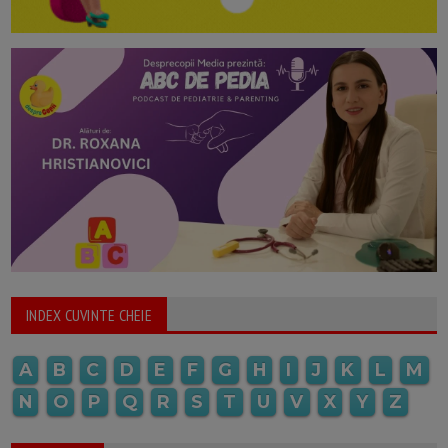
INDEX CUVINTE CHEIE
A
B
C
D
E
F
G
H
I
J
K
L
M
N
O
P
Q
R
S
T
U
V
X
Y
Z