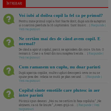
ÎNTREBARI
Voi iubi al doilea copil la fel ca pe primul?
Pentru mine primul copil a fost foarte dorit, după ani de așteptări
și o sarcină pierduta la 16 săptămâni. Sunt însărc... |
Raspunde |
Vezi raspunsuri
Ne certăm mai des de când avem copil. E
normal?
De când a apărut copilul, parcă ne aprindem din orice. Un ton. O
remarcă. Cine s-a trezit din nou noaptea trecuta.... |
Raspunde |
Vezi raspunsuri
Cum ramanem un cuplu, nu doar parinti
După apariția copiilor, multe cupluri descoperă ceva ce nu se
spune prea des: relația se mută pe plan secund. ... |
Raspunde |
Vezi raspunsuri
Copilul simte emotiile care plutesc in aer
intre parinti
Părinții spun deseori: „Noi nu ne certăm în fața copilului.” „Ne
abținem, ca să fie liniște.” „Avem grijă să... |
Raspunde | Vezi
raspunsuri