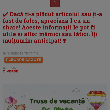
1
✔️ Dacă ți-a plăcut articolul sau ți-a
fost de folos, apreciază-l cu un
share! Aceste informații le pot fi
utile și altor mămici sau tătici. Îți
mulțumim anticipat! ❣️
SUBIECTE TRATATE:
PLEOAPE CAZUTE
TEMA:
DIVERSE