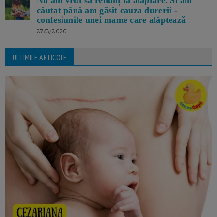
Nu am vrut să renunț la alăptare. Si am
căutat până am găsit cauza durerii -
confesiunile unei mame care alăptează
27/3/2026
ULTIMILE ARTICOLE