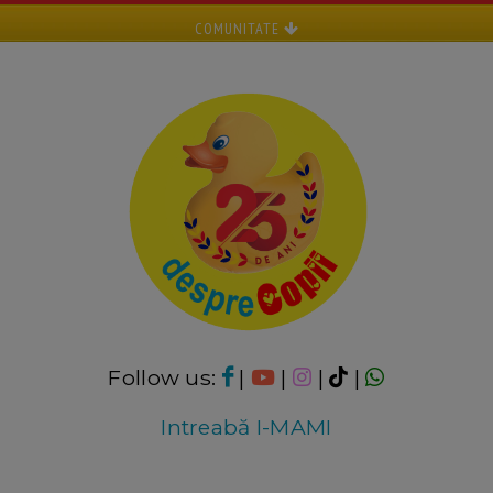
COMUNITATE
Follow us:
|
|
|
|
Intreabă I-MAMI