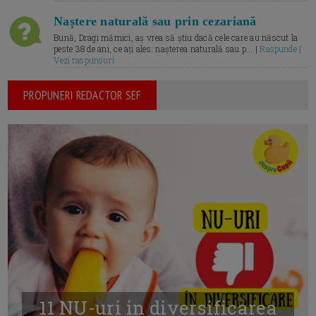
Naștere naturală sau prin cezariană
Bună, Dragi mămici, aș vrea să știu dacă cele care au născut la
peste 38 de ani, ce ați ales: nașterea naturală sau p... |
Raspunde |
Vezi raspunsuri
PROPUNERI REDACTOR SEF
11 NU-uri in diversificarea