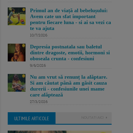
Primul an de viață al bebelușului:
Avem cate un sfat important
pentru fiecare luna - si ai sa vezi ca
te va ajuta
10/7/2026
Depresia postnatala sau baletul
dintre dragoste, emotii, hormoni si
oboseala crunta - confesiuni
9/6/2026
Nu am vrut să renunț la alăptare.
Si am căutat până am găsit cauza
durerii - confesiunile unei mame
care alăptează
27/3/2026
ULTIMILE ARTICOLE
NOUTATI AICI