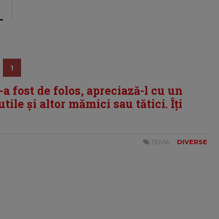
1
i-a fost de folos, apreciază-l cu un
tile și altor mămici sau tătici. Îți
TEMA:
DIVERSE