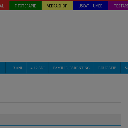
AL
FITOTERAPIE
VEDRA SHOP
USCAT + UMED
TESTARE
L
1-3 ANI
4-12 ANI
FAMILIE, PARENTING
EDUCATIE
S