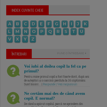
INDEX CUVINTE CHEIE
A
B
C
D
E
F
G
H
I
J
K
L
M
N
O
P
Q
R
S
T
U
V
X
Y
Z
ÎNTREBARI
PUNE O ÎNTREBARE
Voi iubi al doilea copil la fel ca pe
primul?
Pentru mine primul copil a fost foarte dorit, după ani
de așteptări și o sarcină pierduta la 16 săptămâni.
Sunt însărc... |
Raspunde | Vezi raspunsuri
Ne certăm mai des de când avem
copil. E normal?
De când a apărut copilul, parcă ne aprindem din