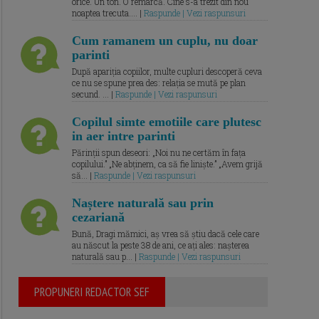
orice. Un ton. O remarcă. Cine s-a trezit din nou
noaptea trecuta.... |
Raspunde | Vezi raspunsuri
Cum ramanem un cuplu, nu doar
parinti
După apariția copiilor, multe cupluri descoperă ceva
ce nu se spune prea des: relația se mută pe plan
secund. ... |
Raspunde | Vezi raspunsuri
Copilul simte emotiile care plutesc
in aer intre parinti
Părinții spun deseori: „Noi nu ne certăm în fața
copilului.” „Ne abținem, ca să fie liniște.” „Avem grijă
să... |
Raspunde | Vezi raspunsuri
Naștere naturală sau prin
cezariană
Bună, Dragi mămici, aș vrea să știu dacă cele care
au născut la peste 38 de ani, ce ați ales: nașterea
naturală sau p... |
Raspunde | Vezi raspunsuri
PROPUNERI REDACTOR SEF