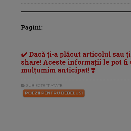
Pagini:
✔️ Dacă ți-a plăcut articolul sau ț
share! Aceste informații le pot fi u
mulțumim anticipat! ❣️
SUBIECTE TRATATE:
POEZII PENTRU BEBELUSI