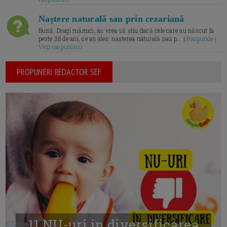
Naștere naturală sau prin cezariană
Bună, Dragi mămici, aș vrea să știu dacă cele care au născut la
peste 38 de ani, ce ați ales: nașterea naturală sau p... |
Raspunde |
Vezi raspunsuri
PROPUNERI REDACTOR SEF
11 NU-uri in diversificarea