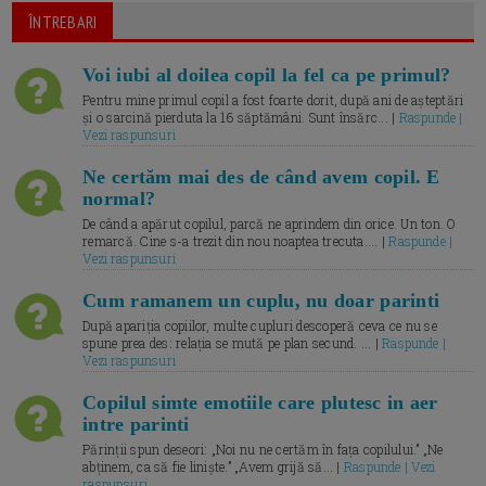
ÎNTREBARI
Voi iubi al doilea copil la fel ca pe primul?
Pentru mine primul copil a fost foarte dorit, după ani de așteptări
și o sarcină pierduta la 16 săptămâni. Sunt însărc... |
Raspunde |
Vezi raspunsuri
Ne certăm mai des de când avem copil. E
normal?
De când a apărut copilul, parcă ne aprindem din orice. Un ton. O
remarcă. Cine s-a trezit din nou noaptea trecuta.... |
Raspunde |
Vezi raspunsuri
Cum ramanem un cuplu, nu doar parinti
După apariția copiilor, multe cupluri descoperă ceva ce nu se
spune prea des: relația se mută pe plan secund. ... |
Raspunde |
Vezi raspunsuri
Copilul simte emotiile care plutesc in aer
intre parinti
Părinții spun deseori: „Noi nu ne certăm în fața copilului.” „Ne
abținem, ca să fie liniște.” „Avem grijă să... |
Raspunde | Vezi
raspunsuri