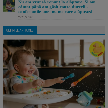
Nu am vrut să renunț la alăptare. Si am
căutat până am găsit cauza durerii -
confesiunile unei mame care alăptează
27/3/2026
ULTIMILE ARTICOLE