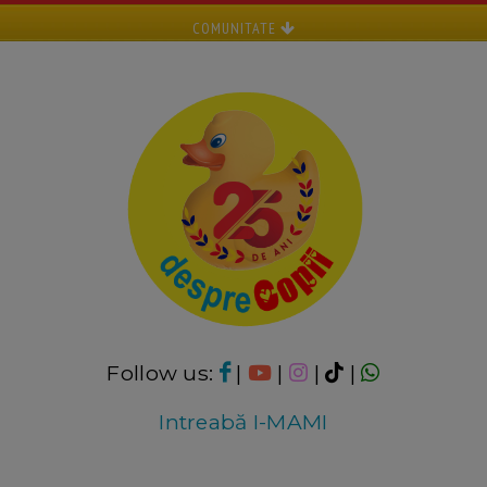
COMUNITATE
Follow us:
|
|
|
|
Intreabă I-MAMI