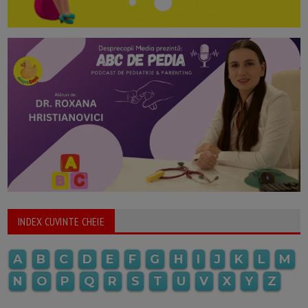
INDEX CUVINTE CHEIE
A
B
C
D
E
F
G
H
I
J
K
L
M
N
O
P
Q
R
S
T
U
V
X
Y
Z