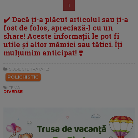
1
✔️ Dacă ți-a plăcut articolul sau ți-a
fost de folos, apreciază-l cu un
share! Aceste informații le pot fi
utile și altor mămici sau tătici. Îți
mulțumim anticipat! ❣️
SUBIECTE TRATATE:
POLICHISTIC
TEMA:
DIVERSE