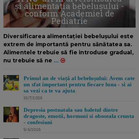
și alimentația bebelușului -
conform Academiei de
Pediatrie
16/7/2026
AUTOR: EDITOR DC.
Diversificarea alimentației bebelușului este
extrem de importantă pentru sănătatea sa.
Alimentele trebuie să fie introduse gradual,
nu trebuie să ne
...
Primul an de viață al bebelușului: Avem cate
un sfat important pentru fiecare luna - si ai
sa vezi ca te va ajuta
10/7/2026
Depresia postnatala sau baletul dintre
dragoste, emotii, hormoni si oboseala crunta
- confesiuni
9/6/2026