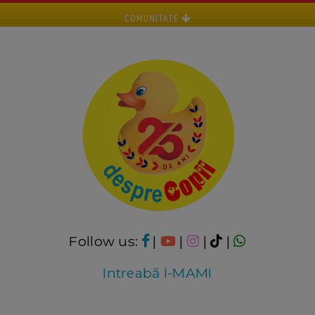
COMUNITATE
Follow us:
|
|
|
|
Intreabă I-MAMI