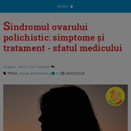
MENIU
S
indromul ovarului
polichistic: simptome și
tratament - sfatul medicului
Acasa
>
VIATA DE FAMILIE
TEMA:
Sanatatea femeii
|
0
|
26/10/2023