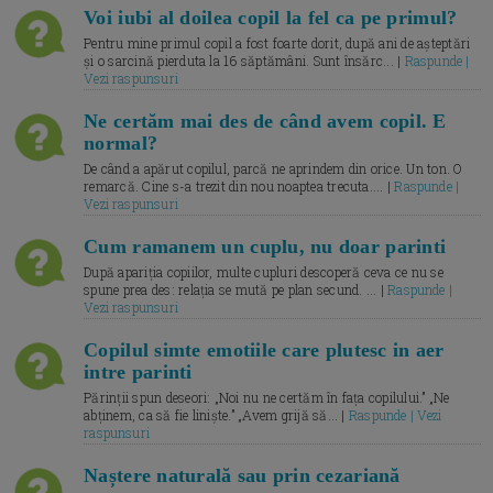
Voi iubi al doilea copil la fel ca pe primul?
Pentru mine primul copil a fost foarte dorit, după ani de așteptări
și o sarcină pierduta la 16 săptămâni. Sunt însărc... |
Raspunde |
Vezi raspunsuri
Ne certăm mai des de când avem copil. E
normal?
De când a apărut copilul, parcă ne aprindem din orice. Un ton. O
remarcă. Cine s-a trezit din nou noaptea trecuta.... |
Raspunde |
Vezi raspunsuri
Cum ramanem un cuplu, nu doar parinti
După apariția copiilor, multe cupluri descoperă ceva ce nu se
spune prea des: relația se mută pe plan secund. ... |
Raspunde |
Vezi raspunsuri
Copilul simte emotiile care plutesc in aer
intre parinti
Părinții spun deseori: „Noi nu ne certăm în fața copilului.” „Ne
abținem, ca să fie liniște.” „Avem grijă să... |
Raspunde | Vezi
raspunsuri
Naștere naturală sau prin cezariană