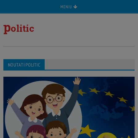
MENIU
p
olitic
NOUTATI POLITIC