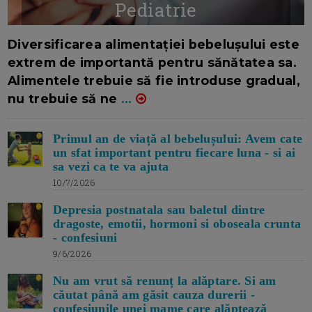
Pediatrie
16/7/2026
AUTOR: EDITOR DC.
Diversificarea alimentației bebelușului este
extrem de importantă pentru sănătatea sa.
Alimentele trebuie să fie introduse gradual,
nu trebuie să ne
...
Primul an de viață al bebelușului: Avem cate
un sfat important pentru fiecare luna - si ai
sa vezi ca te va ajuta
10/7/2026
Depresia postnatala sau baletul dintre
dragoste, emotii, hormoni si oboseala crunta
- confesiuni
9/6/2026
Nu am vrut să renunț la alăptare. Si am
căutat până am găsit cauza durerii -
confesiunile unei mame care alăptează