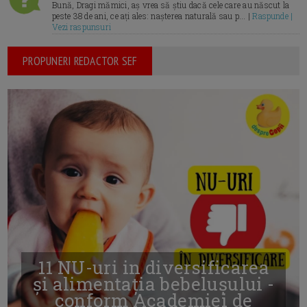
Bună, Dragi mămici, aș vrea să știu dacă cele care au născut la
peste 38 de ani, ce ați ales: nașterea naturală sau p... |
Raspunde |
Vezi raspunsuri
PROPUNERI REDACTOR SEF
11 NU-uri in diversificarea
și alimentația bebelușului -
conform Academiei de