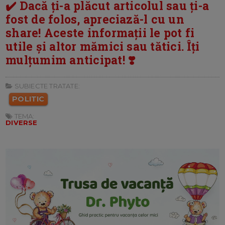
✔️ Dacă ți-a plăcut articolul sau ți-a
fost de folos, apreciază-l cu un
share! Aceste informații le pot fi
utile și altor mămici sau tătici. Îți
mulțumim anticipat! ❣️
SUBIECTE TRATATE:
POLITIC
TEMA:
DIVERSE