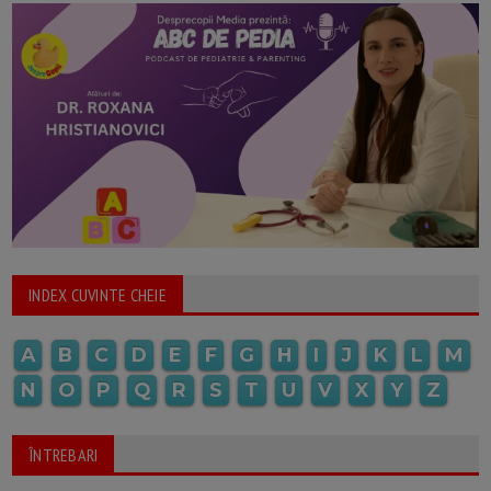
INDEX CUVINTE CHEIE
A
B
C
D
E
F
G
H
I
J
K
L
M
N
O
P
Q
R
S
T
U
V
X
Y
Z
ÎNTREBARI