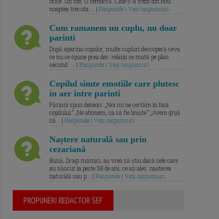
orice. Un ton. O remarcă. Cine s-a trezit din nou
noaptea trecuta.... |
Raspunde | Vezi raspunsuri
Cum ramanem un cuplu, nu doar
parinti
După apariția copiilor, multe cupluri descoperă ceva
ce nu se spune prea des: relația se mută pe plan
secund. ... |
Raspunde | Vezi raspunsuri
Copilul simte emotiile care plutesc
in aer intre parinti
Părinții spun deseori: „Noi nu ne certăm în fața
copilului.” „Ne abținem, ca să fie liniște.” „Avem grijă
să... |
Raspunde | Vezi raspunsuri
Naștere naturală sau prin
cezariană
Bună, Dragi mămici, aș vrea să știu dacă cele care
au născut la peste 38 de ani, ce ați ales: nașterea
naturală sau p... |
Raspunde | Vezi raspunsuri
PROPUNERI REDACTOR SEF