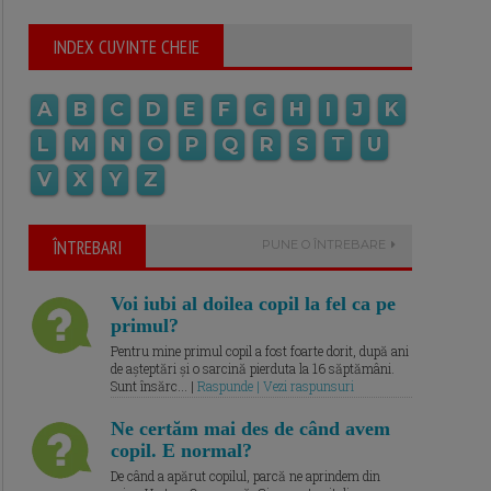
INDEX CUVINTE CHEIE
A
B
C
D
E
F
G
H
I
J
K
L
M
N
O
P
Q
R
S
T
U
V
X
Y
Z
ÎNTREBARI
PUNE O ÎNTREBARE
Voi iubi al doilea copil la fel ca pe
primul?
Pentru mine primul copil a fost foarte dorit, după ani
de așteptări și o sarcină pierduta la 16 săptămâni.
Sunt însărc... |
Raspunde | Vezi raspunsuri
Ne certăm mai des de când avem
copil. E normal?
De când a apărut copilul, parcă ne aprindem din