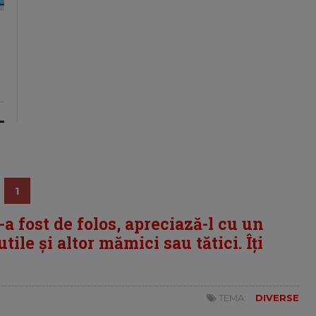
1
i-a fost de folos, apreciază-l cu un
tile și altor mămici sau tătici. Îți
TEMA:
DIVERSE