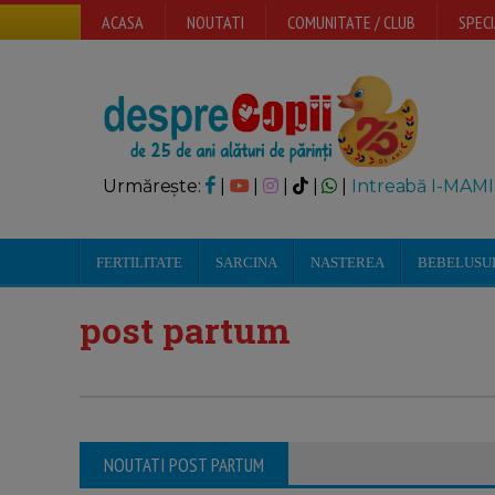
ACASA
NOUTATI
COMUNITATE / CLUB
SPECI
Urmărește:
|
|
|
|
|
Intreabă I-MAMI
FERTILITATE
SARCINA
NASTEREA
BEBELUSU
post partum
NOUTATI POST PARTUM