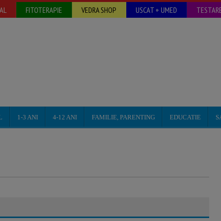
AL
FITOTERAPIE
VEDRA SHOP
USCAT + UMED
TESTARE
L
1-3 ANI
4-12 ANI
FAMILIE, PARENTING
EDUCATIE
S