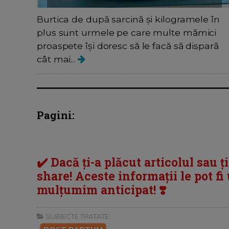
Burtica de după sarcină și kilogramele în
plus sunt urmele pe care multe mămici
proaspete își doresc să le facă să dispară
cât mai...
Pagini:
✔️ Dacă ți-a plăcut articolul sau ț
share! Aceste informații le pot fi u
mulțumim anticipat! ❣️
SUBIECTE TRATATE: