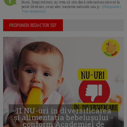
Bună, Dragi mămici, aș vrea să știu dacă cele care au născut la
peste 38 de ani, ce ați ales: nașterea naturală sau p... |
Raspunde |
Vezi raspunsuri
PROPUNERI REDACTOR SEF
11 NU-uri in diversificarea
și alimentația bebelușului -
conform Academiei de