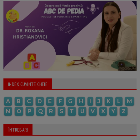
INDEX CUVINTE CHEIE
A
B
C
D
E
F
G
H
I
J
K
L
M
N
O
P
Q
R
S
T
U
V
X
Y
Z
ÎNTREBARI