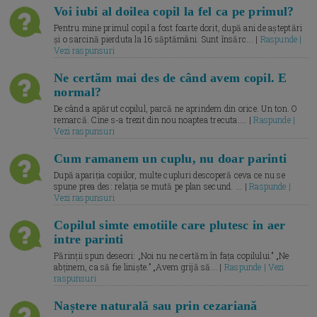
Voi iubi al doilea copil la fel ca pe primul?
Pentru mine primul copil a fost foarte dorit, după ani de așteptări
și o sarcină pierduta la 16 săptămâni. Sunt însărc... |
Raspunde |
Vezi raspunsuri
Ne certăm mai des de când avem copil. E
normal?
De când a apărut copilul, parcă ne aprindem din orice. Un ton. O
remarcă. Cine s-a trezit din nou noaptea trecuta.... |
Raspunde |
Vezi raspunsuri
Cum ramanem un cuplu, nu doar parinti
După apariția copiilor, multe cupluri descoperă ceva ce nu se
spune prea des: relația se mută pe plan secund. ... |
Raspunde |
Vezi raspunsuri
Copilul simte emotiile care plutesc in aer
intre parinti
Părinții spun deseori: „Noi nu ne certăm în fața copilului.” „Ne
abținem, ca să fie liniște.” „Avem grijă să... |
Raspunde | Vezi
raspunsuri
Naștere naturală sau prin cezariană