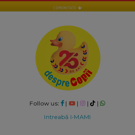
COMUNITATE
Follow us:
|
|
|
|
Intreabă I-MAMI