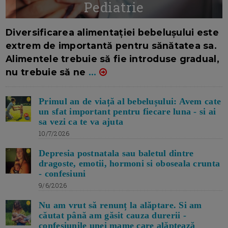
Pediatrie
16/7/2026
AUTOR: EDITOR DC.
Diversificarea alimentației bebelușului este
extrem de importantă pentru sănătatea sa.
Alimentele trebuie să fie introduse gradual,
nu trebuie să ne
...
Primul an de viață al bebelușului: Avem cate
un sfat important pentru fiecare luna - si ai
sa vezi ca te va ajuta
10/7/2026
Depresia postnatala sau baletul dintre
dragoste, emotii, hormoni si oboseala crunta
- confesiuni
9/6/2026
Nu am vrut să renunț la alăptare. Si am
căutat până am găsit cauza durerii -
confesiunile unei mame care alăptează