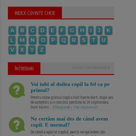
INDEX CUVINTE CHEIE
A
B
C
D
E
F
G
H
I
J
K
L
M
N
O
P
Q
R
S
T
U
V
X
Y
Z
ÎNTREBARI
PUNE O ÎNTREBARE
Voi iubi al doilea copil la fel ca pe
primul?
Pentru mine primul copil a fost foarte dorit, după ani
de așteptări și o sarcină pierduta la 16 săptămâni.
Sunt însărc... |
Raspunde | Vezi raspunsuri
Ne certăm mai des de când avem
copil. E normal?
De când a apărut copilul, parcă ne aprindem din