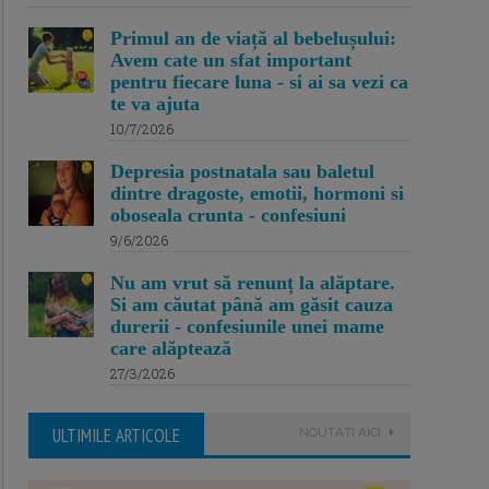
Primul an de viață al bebelușului:
Avem cate un sfat important
pentru fiecare luna - si ai sa vezi ca
te va ajuta
10/7/2026
Depresia postnatala sau baletul
dintre dragoste, emotii, hormoni si
oboseala crunta - confesiuni
9/6/2026
Nu am vrut să renunț la alăptare.
Si am căutat până am găsit cauza
durerii - confesiunile unei mame
care alăptează
27/3/2026
ULTIMILE ARTICOLE
NOUTATI AICI