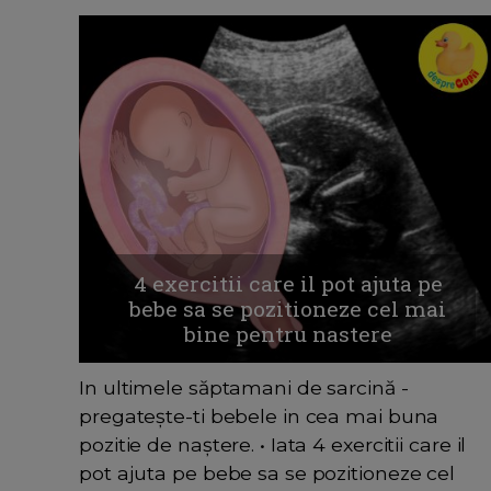
4 exercitii care il pot ajuta pe
bebe sa se pozitioneze cel mai
bine pentru nastere
In ultimele săptamani de sarcină -
pregatește-ti bebele in cea mai buna
pozitie de naștere. • Iata 4 exercitii care il
pot ajuta pe bebe sa se pozitioneze cel