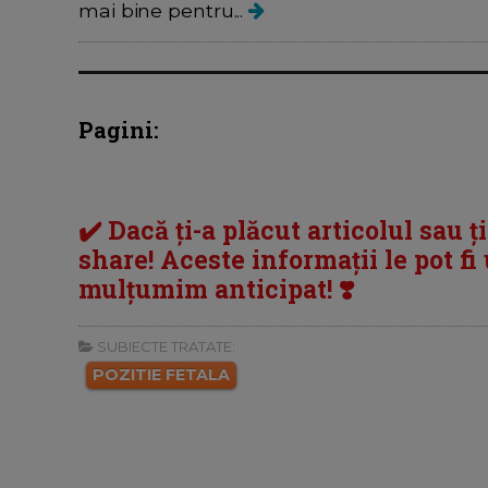
mai bine pentru...
Pagini:
✔️ Dacă ți-a plăcut articolul sau ț
share! Aceste informații le pot fi u
mulțumim anticipat! ❣️
SUBIECTE TRATATE:
POZITIE FETALA