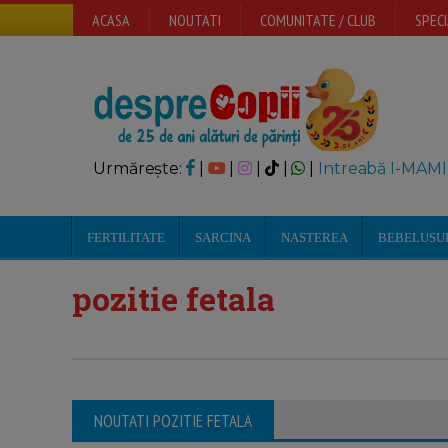
ACASA
NOUTATI
COMUNITATE / CLUB
SPECI
Urmărește:
|
|
|
|
|
Intreabă I-MAMI
FERTILITATE
SARCINA
NASTEREA
BEBELUSU
pozitie fetala
NOUTATI POZITIE FETALA