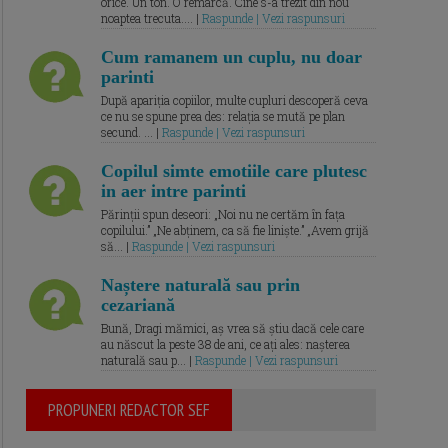
orice. Un ton. O remarcă. Cine s-a trezit din nou
noaptea trecuta.... |
Raspunde | Vezi raspunsuri
Cum ramanem un cuplu, nu doar
parinti
După apariția copiilor, multe cupluri descoperă ceva
ce nu se spune prea des: relația se mută pe plan
secund. ... |
Raspunde | Vezi raspunsuri
Copilul simte emotiile care plutesc
in aer intre parinti
Părinții spun deseori: „Noi nu ne certăm în fața
copilului.” „Ne abținem, ca să fie liniște.” „Avem grijă
să... |
Raspunde | Vezi raspunsuri
Naștere naturală sau prin
cezariană
Bună, Dragi mămici, aș vrea să știu dacă cele care
au născut la peste 38 de ani, ce ați ales: nașterea
naturală sau p... |
Raspunde | Vezi raspunsuri
PROPUNERI REDACTOR SEF