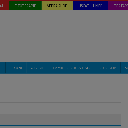
AL
FITOTERAPIE
VEDRA SHOP
USCAT + UMED
TESTARE
L
1-3 ANI
4-12 ANI
FAMILIE, PARENTING
EDUCATIE
S