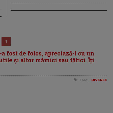
1
i-a fost de folos, apreciază-l cu un
tile și altor mămici sau tătici. Îți
TEMA:
DIVERSE