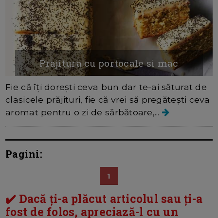
Prajitura cu portocale si mac
Fie că îți dorești ceva bun dar te-ai săturat de
clasicele prăjituri, fie că vrei să pregătești ceva
aromat pentru o zi de sărbătoare,...
Pagini:
1
✔️ Dacă ți-a plăcut articolul sau ți-a
fost de folos, apreciază-l cu un