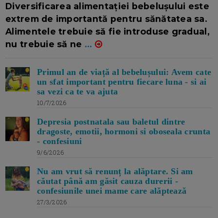
Diversificarea alimentației bebelușului este
extrem de importantă pentru sănătatea sa.
Alimentele trebuie să fie introduse gradual,
nu trebuie să ne
...
Primul an de viață al bebelușului: Avem cate
un sfat important pentru fiecare luna - si ai
sa vezi ca te va ajuta
10/7/2026
Depresia postnatala sau baletul dintre
dragoste, emotii, hormoni si oboseala crunta
- confesiuni
9/6/2026
Nu am vrut să renunț la alăptare. Si am
căutat până am găsit cauza durerii -
confesiunile unei mame care alăptează
27/3/2026