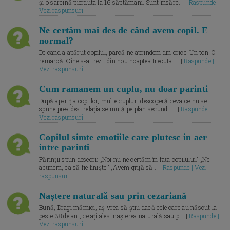
și o sarcină pierduta la 16 săptămâni. Sunt însărc... |
Raspunde |
Vezi raspunsuri
Ne certăm mai des de când avem copil. E
normal?
De când a apărut copilul, parcă ne aprindem din orice. Un ton. O
remarcă. Cine s-a trezit din nou noaptea trecuta.... |
Raspunde |
Vezi raspunsuri
Cum ramanem un cuplu, nu doar parinti
După apariția copiilor, multe cupluri descoperă ceva ce nu se
spune prea des: relația se mută pe plan secund. ... |
Raspunde |
Vezi raspunsuri
Copilul simte emotiile care plutesc in aer
intre parinti
Părinții spun deseori: „Noi nu ne certăm în fața copilului.” „Ne
abținem, ca să fie liniște.” „Avem grijă să... |
Raspunde | Vezi
raspunsuri
Naștere naturală sau prin cezariană
Bună, Dragi mămici, aș vrea să știu dacă cele care au născut la
peste 38 de ani, ce ați ales: nașterea naturală sau p... |
Raspunde |
Vezi raspunsuri