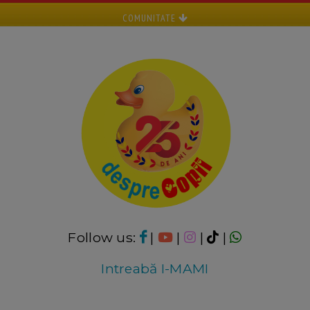
COMUNITATE
Follow us:
|
|
|
|
Intreabă I-MAMI